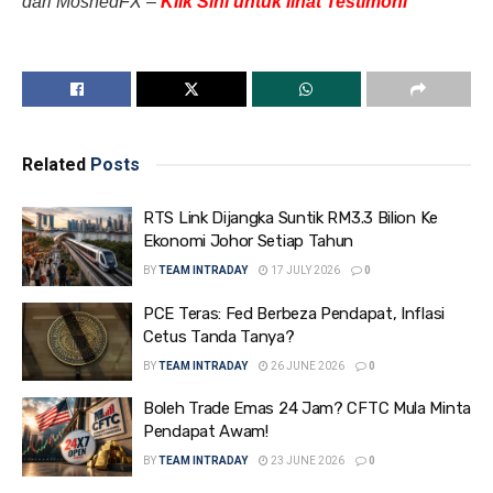
dari MoshedFX –
Klik Sini untuk lihat Testimoni
Related
Posts
RTS Link Dijangka Suntik RM3.3 Bilion Ke
Ekonomi Johor Setiap Tahun
BY
TEAM INTRADAY
17 JULY 2026
0
PCE Teras: Fed Berbeza Pendapat, Inflasi
Cetus Tanda Tanya?
BY
TEAM INTRADAY
26 JUNE 2026
0
Boleh Trade Emas 24 Jam? CFTC Mula Minta
Pendapat Awam!
BY
TEAM INTRADAY
23 JUNE 2026
0