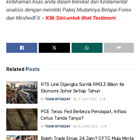
kefahaman Asas anda dalam teknikal dan fundamental
analisis dengan memiliki Pakej Mudahnya Belajar Forex
dari MoshedFX –
Klik Sini untuk lihat Testimoni
Related
Posts
RTS Link Dijangka Suntik RM3.3 Bilion Ke
Ekonomi Johor Setiap Tahun
BY
TEAM INTRADAY
17 JULY 2026
0
PCE Teras: Fed Berbeza Pendapat, Inflasi
Cetus Tanda Tanya?
BY
TEAM INTRADAY
26 JUNE 2026
0
Boleh Trade Emas 24 Jam? CFTC Mula Minta