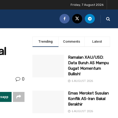
Friday, 7 August 2026
Trending
Comments
Latest
al
Ramalan XAU/USD:
Data Buruh AS Mampu
Gugat Momentum
Bullish!
0
6 AUGUST 2026
Emas Meroket Susulan
tsapp
Konflik AS-Iran Bakal
Berakhir
6 AUGUST 2026