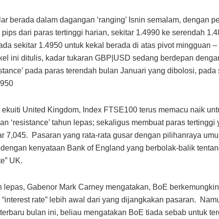
ar berada dalam dagangan ‘ranging’ Isnin semalam, dengan p
 pips dari paras tertinggi harian, sekitar 1.4990 ke serendah 1
da sekitar 1.4950 untuk kekal berada di atas pivot mingguan –
ikel ini ditulis, kadar tukaran GBP|USD sedang berdepan denga
istance’ pada paras terendah bulan Januari yang dibolosi, pada 
4950
 ekuiti United Kingdom, Index FTSE100 terus memacu naik unt
 ‘resistance’ tahun lepas; sekaligus membuat paras tertinggi
ar 7,045. Pasaran yang rata-rata gusar dengan pilihanraya umu
 dengan kenyataan Bank of England yang berbolak-balik tenta
ate” UK.
n lepas, Gabenor Mark Carney mengatakan, BoE berkemungki
“interest rate” lebih awal dari yang dijangkakan pasaran. Na
terbaru bulan ini, beliau mengatakan BoE tiada sebab untuk te