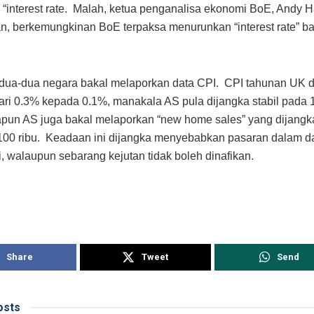
“interest rate. Malah, ketua penganalisa ekonomi BoE, Andy 
, berkemungkinan BoE terpaksa menurunkan “interest rate” b
kedua-dua negara bakal melaporkan data CPI. CPI tahunan UK 
ri 0.3% kepada 0.1%, manakala AS pula dijangka stabil pada
pun AS juga bakal melaporkan “new home sales” yang dijang
100 ribu. Keadaan ini dijangka menyebabkan pasaran dalam 
ti, walaupun sebarang kejutan tidak boleh dinafikan.
Share
Tweet
Send
sts