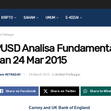
KRIPTO
SAHAM
UMUM
E-KEDAI
el Pelbagai
USD Analisa Fundament
an 24 Mar 2015
am INTRADAY
24 March 2015
in
Artikel Pelbagai
Share on Facebook
Share on Twitter
Share to Wha