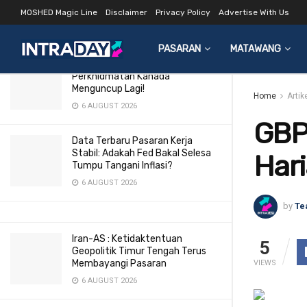
Harian 24 Mar 2015
MOSHED Magic Line
Disclaimer
Privacy Policy
Advertise With Us
LATEST
TRENDING
Filter
24 MARCH 2015
PASARAN
MATAWANG
Tarif AS ‘Buat Hal’?
Perkhidmatan Kanada
Menguncup Lagi!
Home
Artik
6 AUGUST 2026
GBP
Data Terbaru Pasaran Kerja
Stabil: Adakah Fed Bakal Selesa
Hari
Tumpu Tangani Inflasi?
6 AUGUST 2026
by
Te
Iran-AS : Ketidaktentuan
5
Geopolitik Timur Tengah Terus
Membayangi Pasaran
VIEWS
6 AUGUST 2026