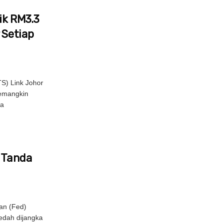
ik RM3.3
 Setiap
S) Link Johor
pemangkin
la
s Tanda
an (Fed)
edah dijangka