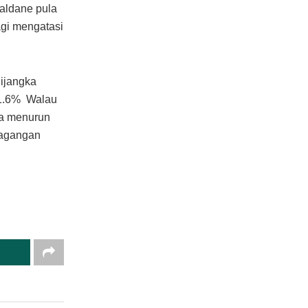
Haldane pula
agi mengatasi
dijangka
 1.6% Walau
ka menurun
dagangan