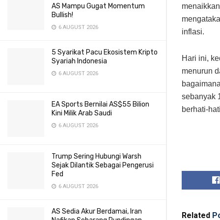
menaikkan 
AS Mampu Gugat Momentum
Bullish!
mengatakan
6 AUGUST 2026
inflasi.
5 Syarikat Pacu Ekosistem Kripto
Hari ini, 
Syariah Indonesia
menurun da
6 AUGUST 2026
bagaimana
sebanyak 
EA Sports Bernilai AS$55 Bilion
berhati-ha
Kini Milik Arab Saudi
6 AUGUST 2026
Trump Sering Hubungi Warsh
Sejak Dilantik Sebagai Pengerusi
Fed
6 AUGUST 2026
AS Sedia Akur Berdamai, Iran
Related
Po