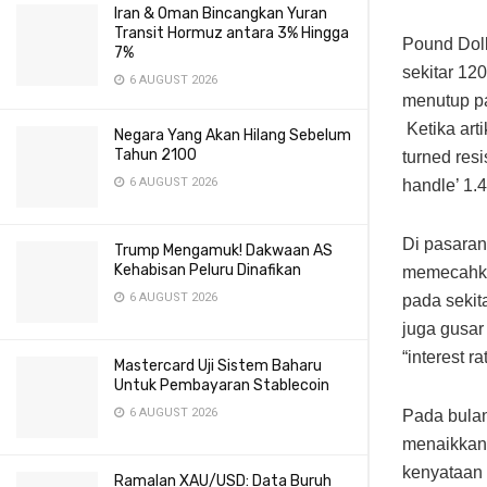
Iran & Oman Bincangkan Yuran
Transit Hormuz antara 3% Hingga
Pound Doll
7%
sekitar 120
6 AUGUST 2026
menutup pa
Ketika art
Negara Yang Akan Hilang Sebelum
Tahun 2100
turned res
6 AUGUST 2026
handle’ 1.
Di pasaran
Trump Mengamuk! Dakwaan AS
Kehabisan Peluru Dinafikan
memecahkan
6 AUGUST 2026
pada sekit
juga gusar
“interest r
Mastercard Uji Sistem Baharu
Untuk Pembayaran Stablecoin
6 AUGUST 2026
Pada bula
menaikkan 
kenyataan 
Ramalan XAU/USD: Data Buruh