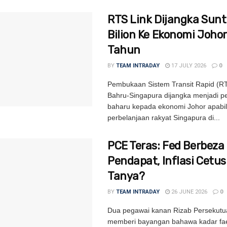
RTS Link Dijangka Sunt
Bilion Ke Ekonomi Johor
Tahun
BY
TEAM INTRADAY
17 JULY 2026
0
Pembukaan Sistem Transit Rapid (RT
Bahru-Singapura dijangka menjadi 
baharu kepada ekonomi Johor apabi
perbelanjaan rakyat Singapura di...
PCE Teras: Fed Berbeza
Pendapat, Inflasi Cetu
Tanya?
BY
TEAM INTRADAY
26 JUNE 2026
0
Dua pegawai kanan Rizab Persekutu
memberi bayangan bahawa kadar fa