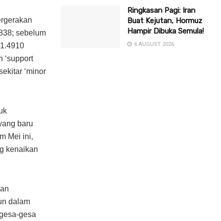
Ringkasan Pagi: Iran
ergerakan
Buat Kejutan, Hormuz
Hampir Dibuka Semula!
.4838; sebelum
6 AUGUST 2026
 1.4910
n ‘support
sekitar ‘minor
uk
 yang baru
m Mei ini,
ng kenaikan
nan
mun dalam
rgesa-gesa