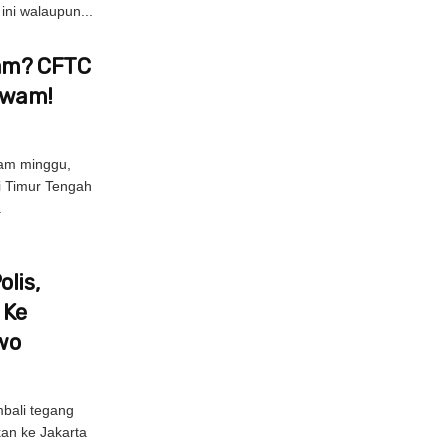
ni walaupun...
Jam? CFTC
Awam!
am minggu,
di Timur Tengah
.
lis,
 Ke
wo
bali tegang
kan ke Jakarta