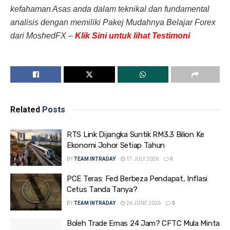
kefahaman Asas anda dalam teknikal dan fundamental
analisis dengan memiliki Pakej Mudahnya Belajar Forex
dari MoshedFX –
Klik Sini untuk lihat Testimoni
Related
Posts
RTS Link Dijangka Suntik RM3.3 Bilion Ke
Ekonomi Johor Setiap Tahun
BY
TEAM INTRADAY
17 JULY 2026
0
PCE Teras: Fed Berbeza Pendapat, Inflasi
Cetus Tanda Tanya?
BY
TEAM INTRADAY
26 JUNE 2026
0
Boleh Trade Emas 24 Jam? CFTC Mula Minta