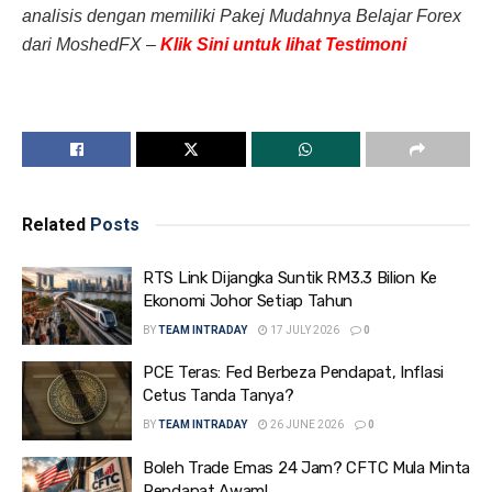
analisis dengan memiliki Pakej Mudahnya Belajar Forex
dari MoshedFX –
Klik Sini untuk lihat Testimoni
Related
Posts
RTS Link Dijangka Suntik RM3.3 Bilion Ke
Ekonomi Johor Setiap Tahun
BY
TEAM INTRADAY
17 JULY 2026
0
PCE Teras: Fed Berbeza Pendapat, Inflasi
Cetus Tanda Tanya?
BY
TEAM INTRADAY
26 JUNE 2026
0
Boleh Trade Emas 24 Jam? CFTC Mula Minta
Pendapat Awam!