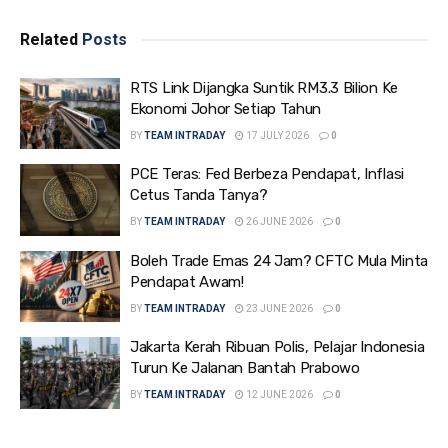
Related
Posts
RTS Link Dijangka Suntik RM3.3 Bilion Ke
Ekonomi Johor Setiap Tahun
BY
TEAM INTRADAY
17 JULY 2026
0
PCE Teras: Fed Berbeza Pendapat, Inflasi
Cetus Tanda Tanya?
BY
TEAM INTRADAY
26 JUNE 2026
0
Boleh Trade Emas 24 Jam? CFTC Mula Minta
Pendapat Awam!
BY
TEAM INTRADAY
23 JUNE 2026
0
Jakarta Kerah Ribuan Polis, Pelajar Indonesia
Turun Ke Jalanan Bantah Prabowo
BY
TEAM INTRADAY
12 JUNE 2026
0