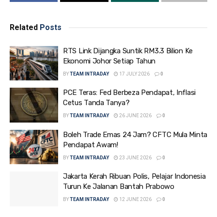
Related
Posts
RTS Link Dijangka Suntik RM3.3 Bilion Ke
Ekonomi Johor Setiap Tahun
BY
TEAM INTRADAY
17 JULY 2026
0
PCE Teras: Fed Berbeza Pendapat, Inflasi
Cetus Tanda Tanya?
BY
TEAM INTRADAY
26 JUNE 2026
0
Boleh Trade Emas 24 Jam? CFTC Mula Minta
Pendapat Awam!
BY
TEAM INTRADAY
23 JUNE 2026
0
Jakarta Kerah Ribuan Polis, Pelajar Indonesia
Turun Ke Jalanan Bantah Prabowo
BY
TEAM INTRADAY
12 JUNE 2026
0