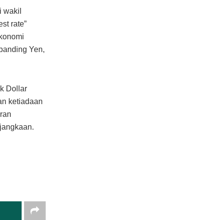
i wakil
st rate”
ekonomi
rbanding Yen,
k Dollar
an ketiadaan
aran
 jangkaan.