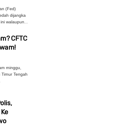
an (Fed)
edah dijangka
ni walaupun...
Jam? CFTC
Awam!
am minggu,
di Timur Tengah
.
lis,
 Ke
wo