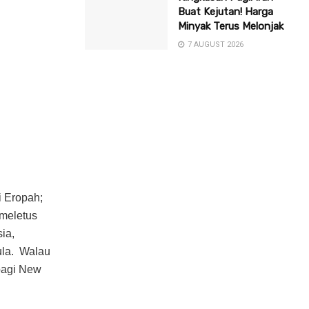
Buat Kejutan! Harga
Minyak Terus Melonjak
7 AUGUST 2026
i Eropah;
 meletus
ia,
ula. Walau
 pagi New