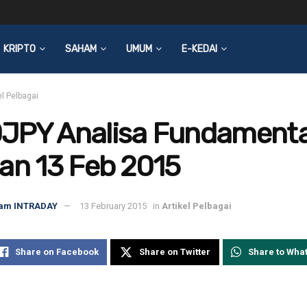
KRIPTO
SAHAM
UMUM
E-KEDAI
el Pelbagai
JPY Analisa Fundamenta
an 13 Feb 2015
am INTRADAY
13 February 2015
in
Artikel Pelbagai
Share on Facebook
Share on Twitter
Share to Wha