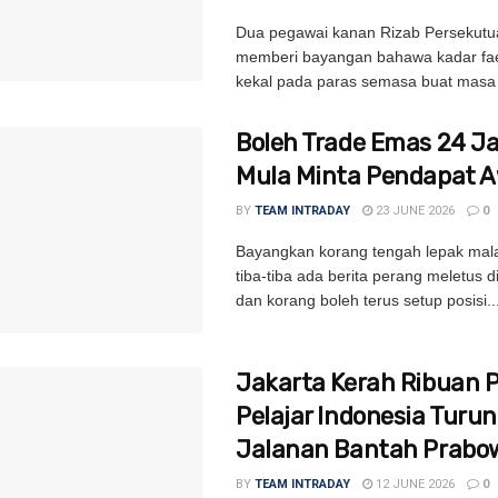
Dua pegawai kanan Rizab Persekutu
memberi bayangan bahawa kadar fa
kekal pada paras semasa buat masa i
Boleh Trade Emas 24 
Mula Minta Pendapat 
BY
TEAM INTRADAY
23 JUNE 2026
0
Bayangkan korang tengah lepak mal
tiba-tiba ada berita perang meletus 
dan korang boleh terus setup posisi..
Jakarta Kerah Ribuan Po
Pelajar Indonesia Turun
Jalanan Bantah Prabo
BY
TEAM INTRADAY
12 JUNE 2026
0