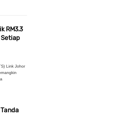
ik RM3.3
 Setiap
S) Link Johor
pemangkin
la
s Tanda