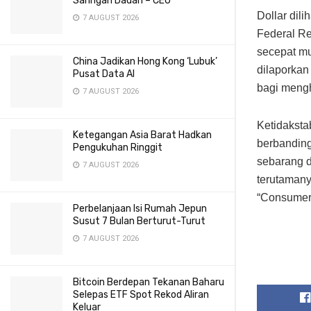
Saringan Dadah – CEO
Dollar dil
7 AUGUST 2026
Federal R
secepat mu
China Jadikan Hong Kong ‘Lubuk’
dilaporkan
Pusat Data AI
bagi mengh
7 AUGUST 2026
Ketidakstab
Ketegangan Asia Barat Hadkan
berbanding
Pengukuhan Ringgit
sebarang d
7 AUGUST 2026
terutamany
“Consumer 
Perbelanjaan Isi Rumah Jepun
Susut 7 Bulan Berturut-Turut
7 AUGUST 2026
Bitcoin Berdepan Tekanan Baharu
Selepas ETF Spot Rekod Aliran
Keluar