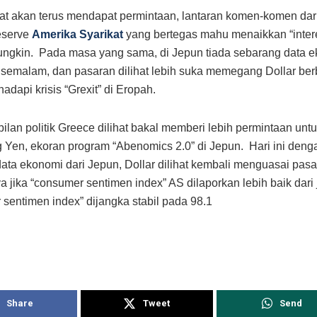
ihat akan terus mendapat permintaan, lantaran komen-komen dar
eserve
Amerika Syarikat
yang bertegas mahu menaikkan “intere
ngkin. Pada masa yang sama, di Jepun tiada sebarang data 
 semalam, dan pasaran dilihat lebih suka memegang Dollar be
adapi krisis “Grexit” di Eropah.
ilan politik Greece dilihat bakal memberi lebih permintaan untu
 Yen, ekoran program “Abenomics 2.0” di Jepun. Hari ini deng
ata ekonomi dari Jepun, Dollar dilihat kembali menguasai pas
a jika “consumer sentimen index” AS dilaporkan lebih baik dari
sentimen index” dijangka stabil pada 98.1
Share
Tweet
Send