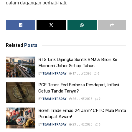
dalam dagangan berhati-hati.
Related
Posts
RTS Link Dijangka Suntik RM3.3 Bilion Ke
Ekonomi Johor Setiap Tahun
BY
TEAM INTRADAY
17 JULY 2026
0
PCE Teras: Fed Berbeza Pendapat, Inflasi
Cetus Tanda Tanya?
BY
TEAM INTRADAY
26 JUNE 2026
0
Boleh Trade Emas 24 Jam? CFTC Mula Minta
Pendapat Awam!
BY
TEAM INTRADAY
23 JUNE 2026
0