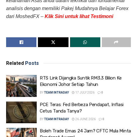
kefahaman Asas anda dalam teknikal dan fundamental
analisis dengan memiliki Pakej Mudahnya Belajar Forex
dari MoshedFX –
Klik Sini untuk lihat Testimoni
Related
Posts
RTS Link Dijangka Suntik RM3.3 Bilion Ke
Ekonomi Johor Setiap Tahun
BY
TEAM INTRADAY
17 JULY 2026
0
PCE Teras: Fed Berbeza Pendapat, Inflasi
Cetus Tanda Tanya?
BY
TEAM INTRADAY
26 JUNE 2026
0
Boleh Trade Emas 24 Jam? CFTC Mula Minta