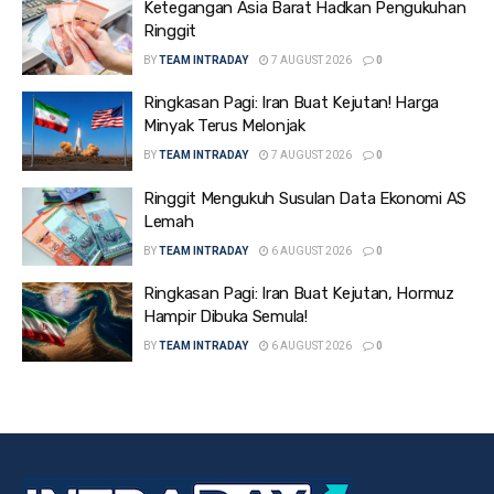
Ketegangan Asia Barat Hadkan Pengukuhan
Ringgit
BY
TEAM INTRADAY
7 AUGUST 2026
0
Ringkasan Pagi: Iran Buat Kejutan! Harga
Minyak Terus Melonjak
BY
TEAM INTRADAY
7 AUGUST 2026
0
Ringgit Mengukuh Susulan Data Ekonomi AS
Lemah
BY
TEAM INTRADAY
6 AUGUST 2026
0
Ringkasan Pagi: Iran Buat Kejutan, Hormuz
Hampir Dibuka Semula!
BY
TEAM INTRADAY
6 AUGUST 2026
0