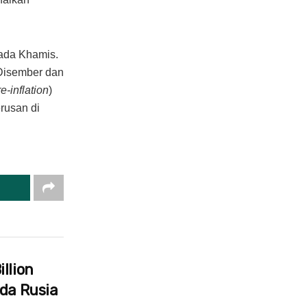
pada Khamis.
 Disember dan
e-inflation
)
rusan di
llion
ada Rusia