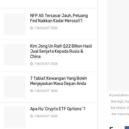
NFP AS Tersasar Jauh, Peluang
Fed Naikkan Kadar Merosot?
7 AUGUST 2026
Kim Jong Un Raih $22 Billion Hasil
Jual Senjata Kepada Rusia &
China
7 AUGUST 2026
7 Tabiat Kewangan Yang Boleh
Menjejaskan Masa Depan Anda
7 AUGUST 2026
A pedestrian
Average, to
the Nikkei 
Apa Itu ‘Crypto ETF Options’ ?
the nation
7 AUGUST 2026