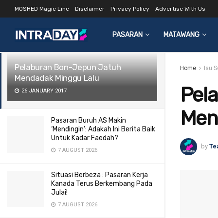
MOSHED Magic Line
Disclaimer
Privacy Policy
Advertise With Us
LATEST
TRENDING
Filter
PASARAN
MATAWANG
Pelaburan Bon-Jepun Jatuh
Home
Isu 
Mendadak Minggu Lalu
Pel
26 JANUARY 2017
Men
Pasaran Buruh AS Makin
‘Mendingin’: Adakah Ini Berita Baik
Untuk Kadar Faedah?
by
Te
7 AUGUST 2026
Situasi Berbeza : Pasaran Kerja
Kanada Terus Berkembang Pada
Julai!
7 AUGUST 2026