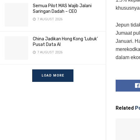
Semua Pilot MAS Wajib Jalani
khususnya 
Saringan Dadah – CEO
7 AUGUST 2026
Jepun tida
Jumaat pul
China Jadikan Hong Kong ‘Lubuk’
Januari. H
Pusat Data AI
merekodkan
7 AUGUST 2026
dalam eko
LOAD MORE
Related
Po