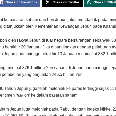
Share on Facebook
Share on Twitter
Share to Wha
al ke pasaran saham dan bon Jepun jatuh mendadak pada ming
ng ditunjukkan oleh Kementerian Kewangan Jepun pada Khami
bon oleh rakyat Jepun di luar negara berkurangan sebanyak 539
u berakhir 20 Januari. Jika dibandingkan dengan pelaburan a
n Jepun pada minggu berakhir 13 Januari meningkat 332.1 bill
ing menjual 376.1 billion Yen saham di Jepun pada minggu lep
 pembelian yang berjumlah 246.5 billion Yen.
30 Tahun Jepun juga telah melonjak ke paras tertinggi sejak 11 
sentimen ‘
risk on
‘ ke dalam pasaran saham.
aham Jepun juga melonjak pada Rabu, dengan Indeks Nikkei 2
a 19,057.50. Pasaran ekuiti global pula telah menunjukkan ke