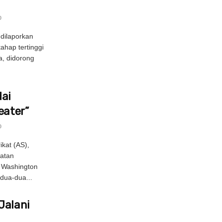
0
dilaporkan
hap tertinggi
, didorong
ai
eater”
0
kat (AS),
atan
n Washington
dua-dua...
Jalani