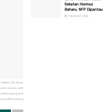
Sekatan Hormuz
Baharu, NFP Dipantau
7 AUGUST 2026
e Nikkei 225 Stock
stocks soared, with
boosted easing and
 Ohsumi/Bloomberg