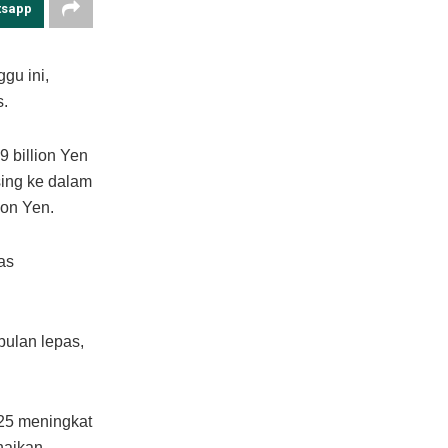
tsapp
gu ini,
s.
 billion Yen
sing ke dalam
ion Yen.
as
bulan lepas,
25 meningkat
naikan