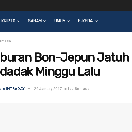
KRIPTO
SAHAM
UMUM
E-KEDAI
Semasa
aburan Bon-Jepun Jatuh
dadak Minggu Lalu
am INTRADAY
26 January 2017
in
Isu Semasa