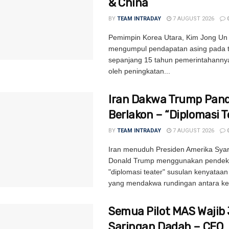
& China
BY
TEAM INTRADAY
7 AUGUST 2026
Pemimpin Korea Utara, Kim Jong Un 
mengumpul pendapatan asing pada ta
sepanjang 15 tahun pemerintahannya
oleh peningkatan...
Iran Dakwa Trump Pand
Berlakon – “Diplomasi T
BY
TEAM INTRADAY
7 AUGUST 2026
Iran menuduh Presiden Amerika Syari
Donald Trump menggunakan pendek
"diplomasi teater" susulan kenyataa
yang mendakwa rundingan antara ke
Semua Pilot MAS Wajib 
Saringan Dadah – CEO