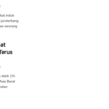
0
kat induk
 juruterbang
pas seorang
uat
Terus
0
 lebih 1%
Asia Barat
stian