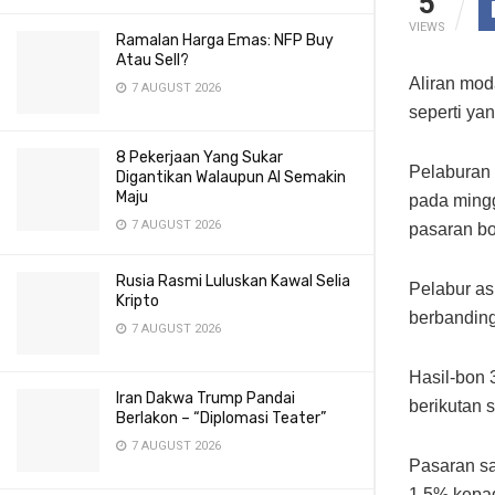
5
VIEWS
Ramalan Harga Emas: NFP Buy
Atau Sell?
Aliran mod
7 AUGUST 2026
seperti ya
8 Pekerjaan Yang Sukar
Pelaburan 
Digantikan Walaupun AI Semakin
Maju
pada mingg
7 AUGUST 2026
pasaran bo
Rusia Rasmi Luluskan Kawal Selia
Pelabur as
Kripto
berbanding
7 AUGUST 2026
Hasil-bon 
Iran Dakwa Trump Pandai
berikutan 
Berlakon – “Diplomasi Teater”
7 AUGUST 2026
Pasaran s
1.5% kepad