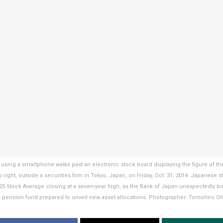
 using a smartphone walks past an electronic stock board displaying the figure of th
p right, outside a securities firm in Tokyo, Japan, on Friday, Oct. 31, 2014. Japanese 
225 Stock Average closing at a seven-year high, as the Bank of Japan unexpectedly 
's pension fund prepared to unveil new asset allocations. Photographer: Tomohiro