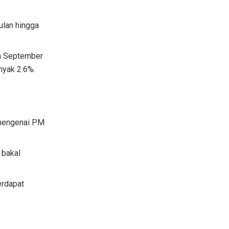
ulan hingga
da September
nyak 2.6%.
 mengenai PM
 bakal
erdapat