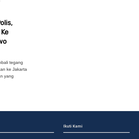
lis,
 Ke
wo
bali tegang
kan ke Jakarta
an yang
Ikuti Kami