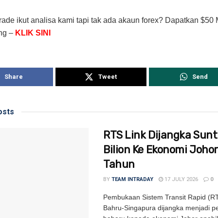
rade ikut analisa kami tapi tak ada akaun forex? Dapatkan $50
ing –
KLIK SINI
Share
Tweet
Send
sts
RTS Link Dijangka Sunt
Bilion Ke Ekonomi Johor
Tahun
BY
TEAM INTRADAY
17 JULY 2026
0
Pembukaan Sistem Transit Rapid (RT
Bahru-Singapura dijangka menjadi 