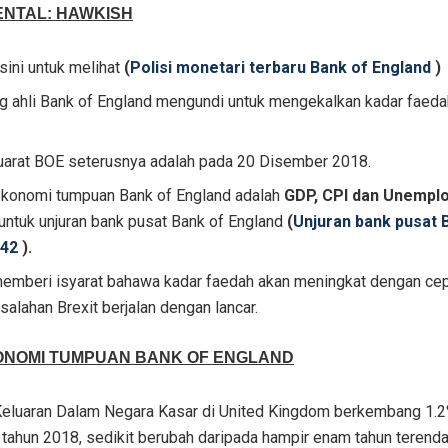
NTAL: HAWKISH
isini untuk melihat
(
Polisi monetari terbaru Bank of England
)
ng ahli Bank of England mengundi untuk mengekalkan kadar faeda
.
arat BOE seterusnya adalah pada 20 Disember 2018.
ekonomi tumpuan Bank of England adalah
GDP, CPI dan Unempl
 untuk unjuran bank pusat Bank of England
(
Unjuran bank pusat
 42
).
emberi isyarat bahawa kadar faedah akan meningkat dengan cepa
alahan Brexit berjalan dengan lancar.
ONOMI TUMPUAN BANK OF ENGLAND
Keluaran Dalam Negara Kasar di United Kingdom berkembang 1.
 tahun 2018, sedikit berubah daripada hampir enam tahun terend