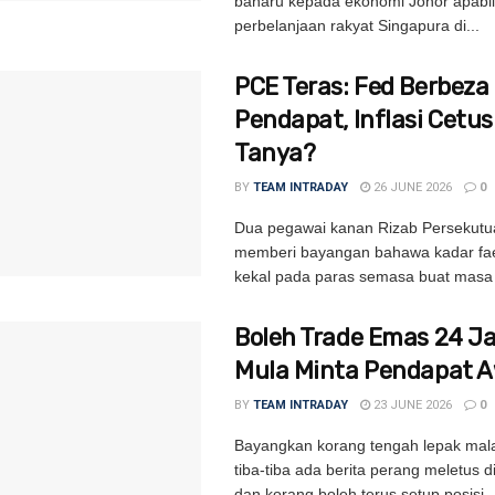
baharu kepada ekonomi Johor apabi
perbelanjaan rakyat Singapura di...
PCE Teras: Fed Berbeza
Pendapat, Inflasi Cetu
Tanya?
BY
TEAM INTRADAY
26 JUNE 2026
0
Dua pegawai kanan Rizab Persekutu
memberi bayangan bahawa kadar fa
kekal pada paras semasa buat masa i
Boleh Trade Emas 24 
Mula Minta Pendapat 
BY
TEAM INTRADAY
23 JUNE 2026
0
Bayangkan korang tengah lepak mal
tiba-tiba ada berita perang meletus 
dan korang boleh terus setup posisi..