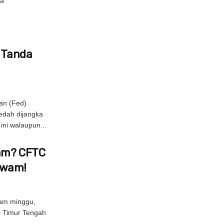
la
s Tanda
an (Fed)
edah dijangka
ni walaupun...
Jam? CFTC
Awam!
am minggu,
di Timur Tengah
.