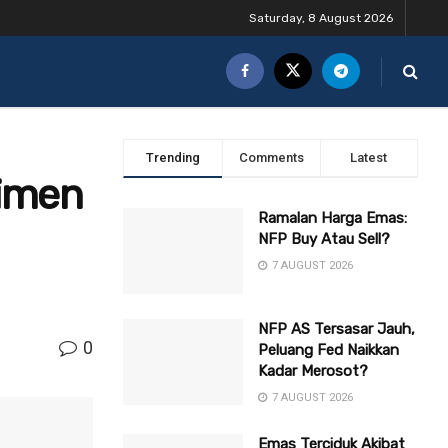
Saturday, 8 August 2026
Trending
Comments
Latest
timen
Ramalan Harga Emas:
NFP Buy Atau Sell?
7 AUGUST 2026
NFP AS Tersasar Jauh,
0
Peluang Fed Naikkan
Kadar Merosot?
7 AUGUST 2026
Emas Terciduk Akibat