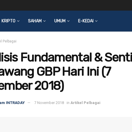
KRIPTO
SAHAM
UMUM
E-KEDAI
el Pelbagai
lisis Fundamental & Sen
wang GBP Hari Ini (7
ember 2018)
am INTRADAY
7 November 2018
in
Artikel Pelbagai