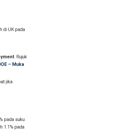
h di UK pada
oyment
. Rujuk
 BOE – Muka
t jika
2% pada suku
ah 1.1% pada