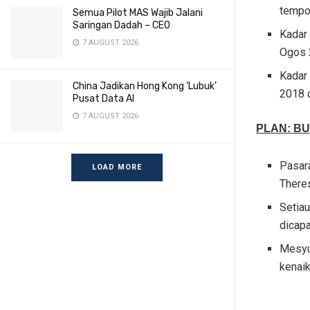
tempo
Semua Pilot MAS Wajib Jalani
Saringan Dadah – CEO
Kadar
7 AUGUST 2026
Ogos 
Kadar
China Jadikan Hong Kong ‘Lubuk’
2018 
Pusat Data AI
7 AUGUST 2026
PLAN: B
Pasar
LOAD MORE
Theres
Setiau
dicap
Mesyu
kenaik