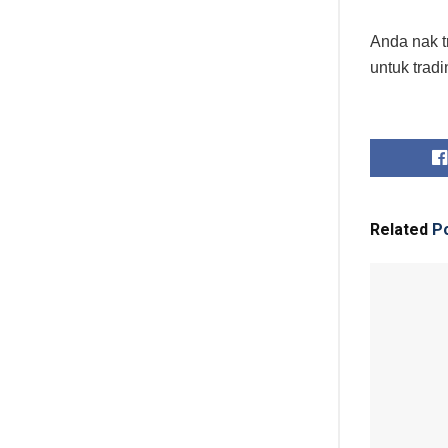
Anda nak t
untuk trad
Related
Po