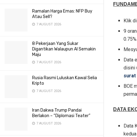
FUNDAME
Ramalan Harga Emas: NFP Buy
Atau Sell?
Klik d
7 AUGUST 2026
9 ora
0.75%
8 Pekerjaan Yang Sukar
Digantikan Walaupun AI Semakin
Mesyu
Maju
Data 
7 AUGUST 2026
disini
surat
Rusia Rasmi Luluskan Kawal Selia
Kripto
BOE m
7 AUGUST 2026
permas
DATA EK
Iran Dakwa Trump Pandai
Berlakon – “Diplomasi Teater”
7 AUGUST 2026
Data 
kedua