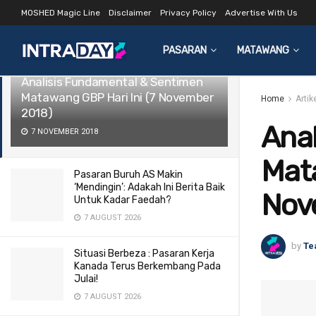
MOSHED Magic Line
Disclaimer
Privacy Policy
Advertise With Us
LATEST
TRENDING
Filter
PASARAN
MATAWANG
Analisis Fundamental & Sentimen
Matawang GBP Hari Ini (7 November
Home
Artik
2018)
Ana
7 NOVEMBER 2018
Mata
Pasaran Buruh AS Makin
‘Mendingin’: Adakah Ini Berita Baik
Nov
Untuk Kadar Faedah?
7 AUGUST 2026
by
Te
Situasi Berbeza : Pasaran Kerja
Kanada Terus Berkembang Pada
Julai!
7 AUGUST 2026