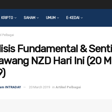
KRIPTO
SAHAM
UMUM
E-KEDAI
el Pelbagai
lisis Fundamental & Sen
awang NZD Hari Ini (20 
9)
am INTRADAY
20 March 2019
in
Artikel Pelbagai