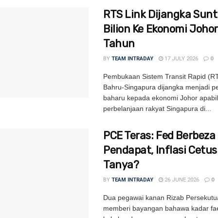
RTS Link Dijangka Sunt
Bilion Ke Ekonomi Johor
Tahun
BY
TEAM INTRADAY
17 JULY 2026
0
Pembukaan Sistem Transit Rapid (RT
Bahru-Singapura dijangka menjadi 
baharu kepada ekonomi Johor apabi
perbelanjaan rakyat Singapura di...
PCE Teras: Fed Berbeza
Pendapat, Inflasi Cetu
Tanya?
BY
TEAM INTRADAY
26 JUNE 2026
0
Dua pegawai kanan Rizab Persekutu
memberi bayangan bahawa kadar fa