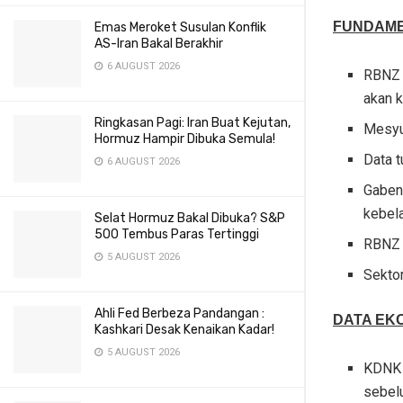
FUNDAME
Emas Meroket Susulan Konflik
AS-Iran Bakal Berakhir
6 AUGUST 2026
RBNZ 
akan k
Ringkasan Pagi: Iran Buat Kejutan,
Mesyu
Hormuz Hampir Dibuka Semula!
Data 
6 AUGUST 2026
Gaben
kebela
Selat Hormuz Bakal Dibuka? S&P
500 Tembus Paras Tertinggi
RBNZ 
5 AUGUST 2026
Sektor
Ahli Fed Berbeza Pandangan :
DATA EK
Kashkari Desak Kenaikan Kadar!
5 AUGUST 2026
KDNK 
sebelu