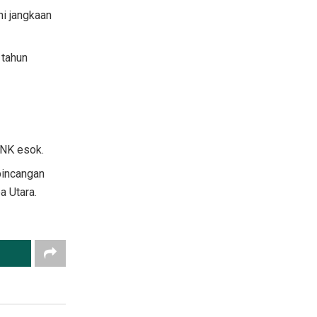
i jangkaan
 tahun
DNK esok.
bincangan
a Utara.