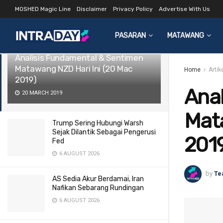
MOSHED Magic Line
Disclaimer
Privacy Policy
Advertise With Us
LATEST
TRENDING
Filter
PASARAN
MATAWANG
Analisis Fundamental & Sentimen
Matawang NZD Hari Ini (20 Mac
Home
Artik
2019)
Ana
20 MARCH 2019
Mat
Trump Sering Hubungi Warsh
Sejak Dilantik Sebagai Pengerusi
201
Fed
6 AUGUST 2026
by
Te
AS Sedia Akur Berdamai, Iran
Nafikan Sebarang Rundingan
6 AUGUST 2026