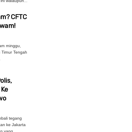
ni walaupun...
Jam? CFTC
Awam!
am minggu,
di Timur Tengah
.
lis,
 Ke
wo
bali tegang
kan ke Jakarta
an yang