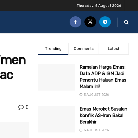
Thursday, 6 August 2026
Trending
Comments
Latest
timen
Ramalan Harga Emas:
Mac
Data ADP & ISM Jadi
Penentu Haluan Emas
Malam Ini!
5 AUGUST 2026
0
Emas Meroket Susulan
Konflik AS-Iran Bakal
Berakhir
6 AUGUST 2026