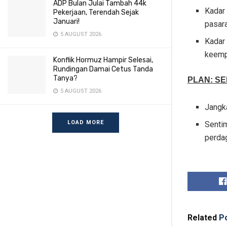
ADP Bulan Julai Tambah 44k
Kadar
Pekerjaan, Terendah Sejak
Januari!
pasar
5 AUGUST 2026
Kadar
keemp
Konflik Hormuz Hampir Selesai,
Rundingan Damai Cetus Tanda
Tanya?
PLAN: SE
5 AUGUST 2026
Jangk
LOAD MORE
Senti
perdag
Related
Po