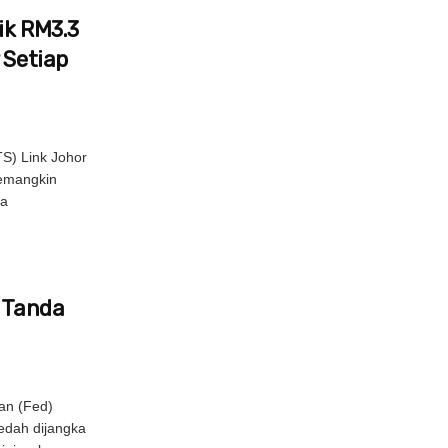
ik RM3.3
 Setiap
S) Link Johor
pemangkin
la
s Tanda
an (Fed)
edah dijangka