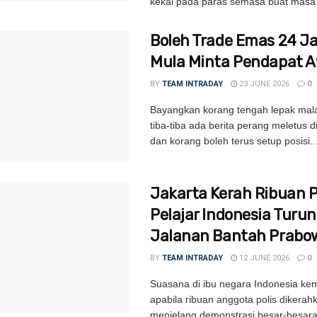
kekal pada paras semasa buat masa i
Boleh Trade Emas 24 
Mula Minta Pendapat 
BY
TEAM INTRADAY
23 JUNE 2026
0
Bayangkan korang tengah lepak mal
tiba-tiba ada berita perang meletus 
dan korang boleh terus setup posisi..
Jakarta Kerah Ribuan Po
Pelajar Indonesia Turun
Jalanan Bantah Prabo
BY
TEAM INTRADAY
12 JUNE 2026
0
Suasana di ibu negara Indonesia kem
apabila ribuan anggota polis dikerah
menjelang demonstrasi besar-besar