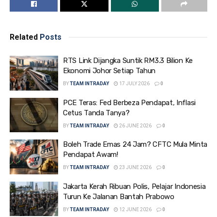
Related
Posts
RTS Link Dijangka Suntik RM3.3 Bilion Ke
Ekonomi Johor Setiap Tahun
BY
TEAM INTRADAY
17 JULY 2026
0
PCE Teras: Fed Berbeza Pendapat, Inflasi
Cetus Tanda Tanya?
BY
TEAM INTRADAY
26 JUNE 2026
0
Boleh Trade Emas 24 Jam? CFTC Mula Minta
Pendapat Awam!
BY
TEAM INTRADAY
23 JUNE 2026
0
Jakarta Kerah Ribuan Polis, Pelajar Indonesia
Turun Ke Jalanan Bantah Prabowo
BY
TEAM INTRADAY
12 JUNE 2026
0