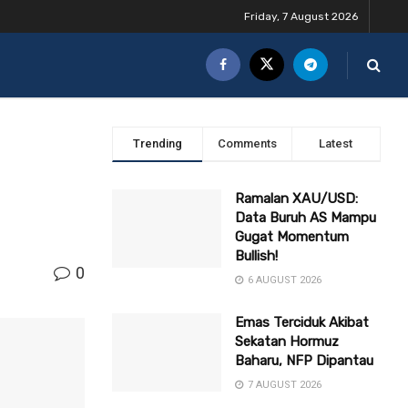
Friday, 7 August 2026
Trending
Comments
Latest
Ramalan XAU/USD:
Data Buruh AS Mampu
Gugat Momentum
Bullish!
0
6 AUGUST 2026
Emas Terciduk Akibat
Sekatan Hormuz
Baharu, NFP Dipantau
7 AUGUST 2026