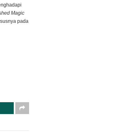
menghadapi
oshed Magic
ususnya pada