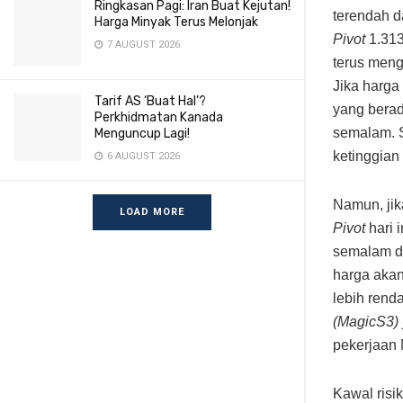
Ringkasan Pagi: Iran Buat Kejutan!
terendah 
Harga Minyak Terus Melonjak
Pivot
1.313
7 AUGUST 2026
terus meng
Jika harga
Tarif AS ‘Buat Hal’?
yang berad
Perkhidmatan Kanada
semalam. S
Menguncup Lagi!
ketinggia
6 AUGUST 2026
Namun, jik
LOAD MORE
Pivot
hari 
semalam d
harga aka
lebih rend
(MagicS3)
pekerjaan
Kawal ris