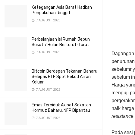
Ketegangan Asia Barat Hadkan
Pengukuhan Ringgit
7 AUGUST 2026
Perbelanjaan Isi Rumah Jepun
Susut 7 Bulan Berturut-Turut
7 AUGUST 2026
Dagangan 
penurunan 
sebelumny
Bitcoin Berdepan Tekanan Baharu
Selepas ETF Spot Rekod Aliran
sebelum in
Keluar
Harga yan
7 AUGUST 2026
menguji p
pergerakan
Emas Terciduk Akibat Sekatan
naik harga
Hormuz Baharu, NFP Dipantau
resistance
7 AUGUST 2026
Pada sesi 