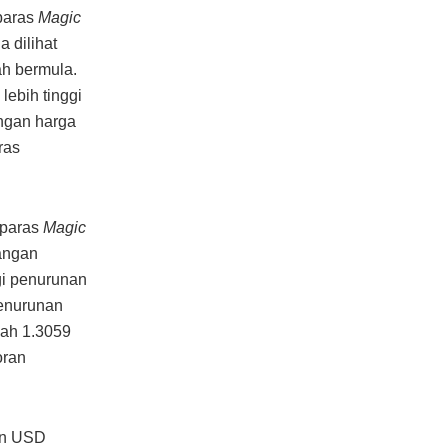
paras
Magic
a dilihat
ah bermula.
lebih tinggi
ngan harga
ras
 paras
Magic
angan
agi penurunan
enurunan
dah 1.3059
oran
an USD