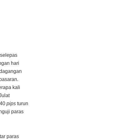
selepas
ngan hari
 dagangan
pasaran.
rapa kali
Julat
 40
pips
turun
nguji paras
tar paras