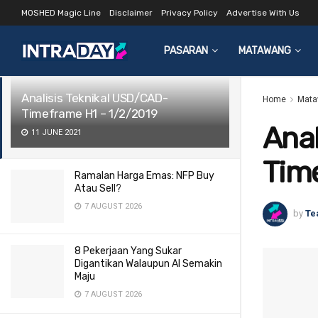
MOSHED Magic Line
Disclaimer
Privacy Policy
Advertise With Us
LATEST
TRENDING
Filter
PASARAN
MATAWANG
Analisis Teknikal USD/CAD-
Home
Mata
Timeframe H1 – 1/2/2019
Anal
11 JUNE 2021
Tim
Ramalan Harga Emas: NFP Buy
Atau Sell?
7 AUGUST 2026
by
Te
8 Pekerjaan Yang Sukar
Digantikan Walaupun AI Semakin
Maju
7 AUGUST 2026