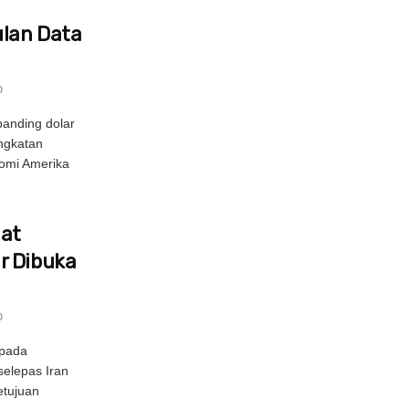
lan Data
0
rbanding dolar
ngkatan
omi Amerika
uat
r Dibuka
0
epada
selepas Iran
tujuan