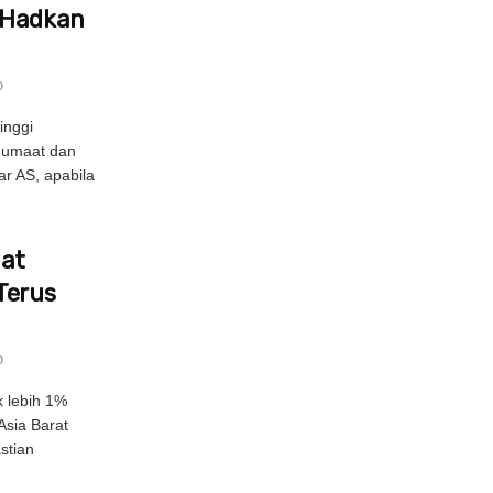
 Hadkan
0
inggi
Jumaat dan
ar AS, apabila
uat
Terus
0
 lebih 1%
Asia Barat
stian