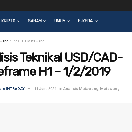
KRIPTO
SAHAM
UMUM
E-KEDAI
wang
Analisis Matawang
isis Teknikal USD/CAD-
eframe H1 – 1/2/2019
am INTRADAY
11 June 2021
in
Analisis Matawang
,
Matawang