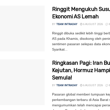
Ringgit Mengukuh Susu
Ekonomi AS Lemah
BY
TEAM INTRADAY
6 AUGUST 2026
Ringgit dibuka sedikit lebih tinggi be
AS pada Khamis, disokong oleh peni
sentimen pasaran selepas data ekon
Syarikat...
Ringkasan Pagi: Iran B
Kejutan, Hormuz Hampi
Semula!
BY
TEAM INTRADAY
6 AUGUST 2026
Pasaran global memberi tumpuan k
perkembangan terbaru di Asia Barat 
mengumumkan telah mencapai perse