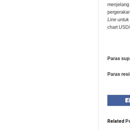
menjelang 
pergeraka
Line
untuk
chart USD
Paras sup
Paras res
Related
Po