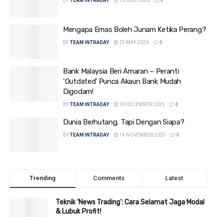
BY
TEAM INTRADAY
10 JULY 2026
0
Mengapa Emas Boleh Junam Ketika Perang?
BY
TEAM INTRADAY
25 MAY 2026
0
Bank Malaysia Beri Amaran – Peranti
‘Outdated’ Punca Akaun Bank Mudah
Digodam!
BY
TEAM INTRADAY
24 DECEMBER 2025
0
Dunia Berhutang, Tapi Dengan Siapa?
BY
TEAM INTRADAY
14 NOVEMBER 2025
0
Trending
Comments
Latest
Teknik ‘News Trading’: Cara Selamat Jaga Modal
& Lubuk Profit!