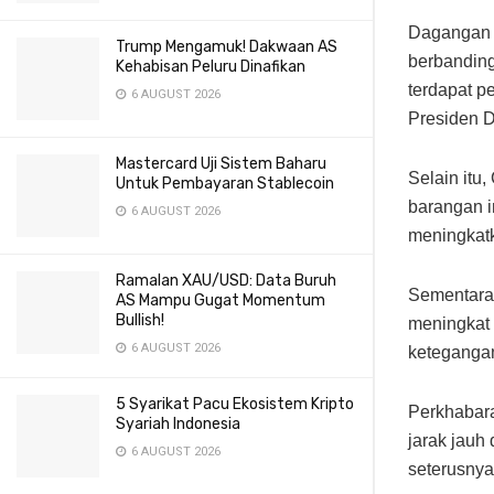
Dagangan 
Trump Mengamuk! Dakwaan AS
berbandin
Kehabisan Peluru Dinafikan
terdapat p
6 AUGUST 2026
Presiden D
Mastercard Uji Sistem Baharu
Selain itu
Untuk Pembayaran Stablecoin
barangan i
6 AUGUST 2026
meningkatk
Ramalan XAU/USD: Data Buruh
Sementara 
AS Mampu Gugat Momentum
Bullish!
meningkat 
6 AUGUST 2026
ketegangan
5 Syarikat Pacu Ekosistem Kripto
Perkhabara
Syariah Indonesia
jarak jauh
6 AUGUST 2026
seterusnya