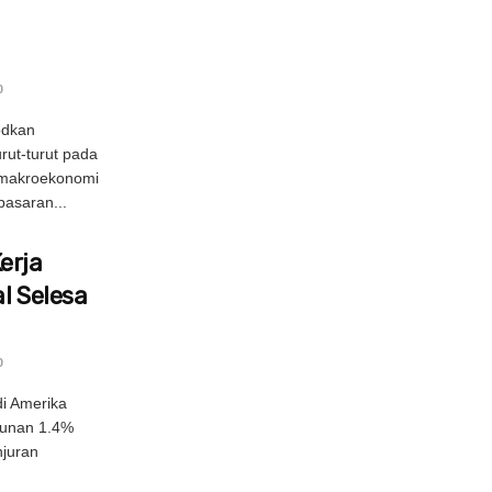
0
odkan
rut-turut pada
n makroekonomi
asaran...
erja
l Selesa
0
di Amerika
hunan 1.4%
njuran