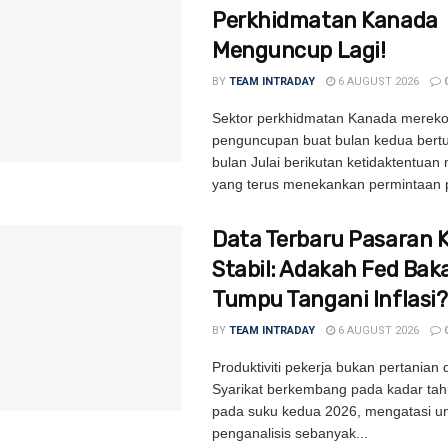
Perkhidmatan Kanada
Menguncup Lagi!
BY
TEAM INTRADAY
6 AUGUST 2026
Sektor perkhidmatan Kanada merek
penguncupan buat bulan kedua bertu
bulan Julai berikutan ketidaktentua
yang terus menekankan permintaan p
Data Terbaru Pasaran K
Stabil: Adakah Fed Baka
Tumpu Tangani Inflasi?
BY
TEAM INTRADAY
6 AUGUST 2026
Produktiviti pekerja bukan pertanian 
Syarikat berkembang pada kadar ta
pada suku kedua 2026, mengatasi u
penganalisis sebanyak...