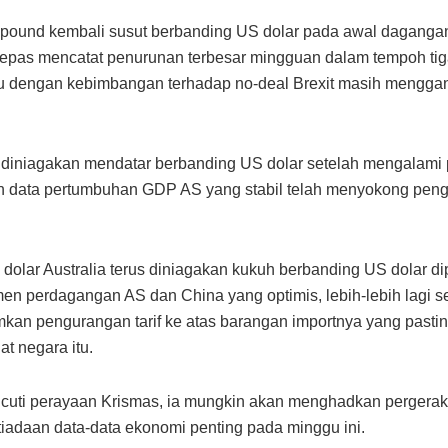
pound kembali susut berbanding US dolar pada awal dagangan
epas mencatat penurunan terbesar mingguan dalam tempoh tig
lu dengan kebimbangan terhadap no-deal Brexit masih mengga
 diniagakan mendatar berbanding US dolar setelah mengalami
n data pertumbuhan GDP AS yang stabil telah menyokong pen
n, dolar Australia terus diniagakan kukuh berbanding US dolar d
men perdagangan AS dan China yang optimis, lebih-lebih lagi 
an pengurangan tarif ke atas barangan importnya yang pasti
at negara itu.
cuti perayaan Krismas, ia mungkin akan menghadkan pergera
iadaan data-data ekonomi penting pada minggu ini.