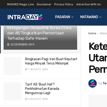
MOSHED Magic Line
Disclaimer
Privacy Policy
Advertise With Us
LATEST
TRENDING
Filter
PASARAN
MATAWANG
Ketegangan Geopolitik Korea Utara
dan AS Tingkatkan Permintaan
Home
Mata
Terhadap Safe-Haven
Kete
23 DECEMBER 2019
Utar
Ringkasan Pagi: Iran Buat Kejutan!
Harga Minyak Terus Melonjak
Per
7 AUGUST 2026
by
Te
Tarif AS ‘Buat Hal’?
Perkhidmatan Kanada
Menguncup Lagi!
6 AUGUST 2026