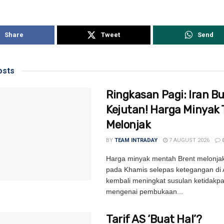
Share
Tweet
Send
sts
Ringkasan Pagi: Iran B
Kejutan! Harga Minyak 
Melonjak
BY
TEAM INTRADAY
7 AUGUST 2026
Harga minyak mentah Brent melonjak
pada Khamis selepas ketegangan di 
kembali meningkat susulan ketidakpa
mengenai pembukaan...
Tarif AS ‘Buat Hal’?