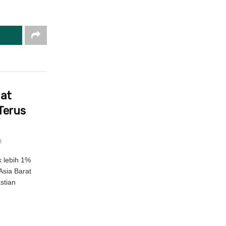
uat
Terus
0
 lebih 1%
Asia Barat
stian