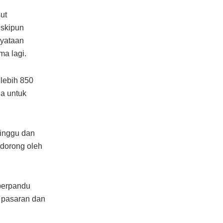
ut
skipun
nyataan
ma lagi.
 lebih 850
a untuk
inggu dan
idorong oleh
berpandu
 pasaran dan