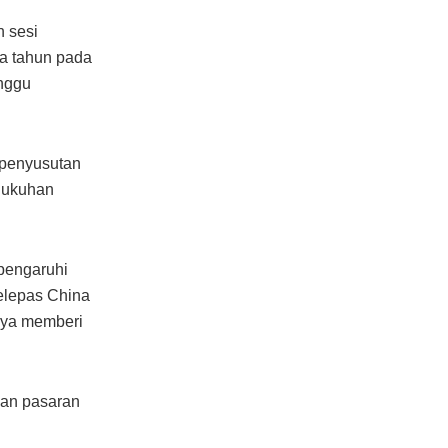
 sesi
a tahun pada
nggu
 penyusutan
gukuhan
ipengaruhi
selepas China
nya memberi
kan pasaran