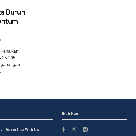
a Buruh
entum
0
 kenaikan
4,257.05
g gabungan
..
Ikuti Kami
Advertise With Us