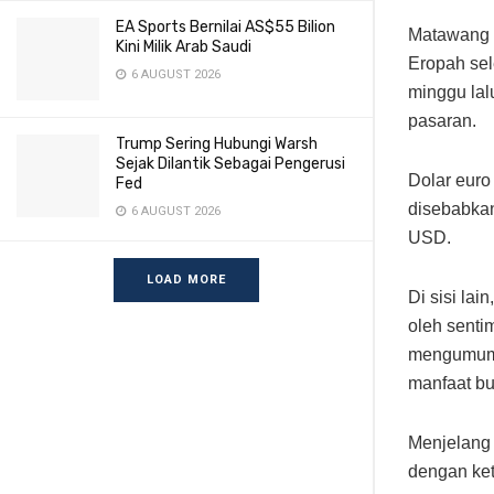
EA Sports Bernilai AS$55 Bilion
Matawang 
Kini Milik Arab Saudi
Eropah sel
6 AUGUST 2026
minggu la
pasaran.
Trump Sering Hubungi Warsh
Sejak Dilantik Sebagai Pengerusi
Dolar euro
Fed
disebabka
6 AUGUST 2026
USD.
LOAD MORE
Di sisi lai
oleh senti
mengumumk
manfaat bu
Menjelang 
dengan ket