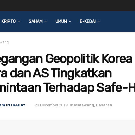
KRIPTO
SAHAM
UMUM
E-KEDAI
wang
gangan Geopolitik Korea
a dan AS Tingkatkan
mintaan Terhadap Safe-
am INTRADAY
23 December 2019
in
Matawang
,
Pasaran