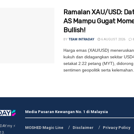
Ramalan XAU/USD: Dat
AS Mampu Gugat Mom
Bullish!
BY
TEAM INTRADAY
6 AUGUST 2026
Harga emas (XAU/USD) meneruskan
kukuh dan didagangkan sekitar USD
setakat 2:22 petang (MYT), didoron
sentimen geopolitik serta kelemahan.
Media Pasaran Kewangan No. 1 di Malaysia
DAY.my ⚡
MOSHED Magic Line
Disclaimer
Privacy Policy
13.