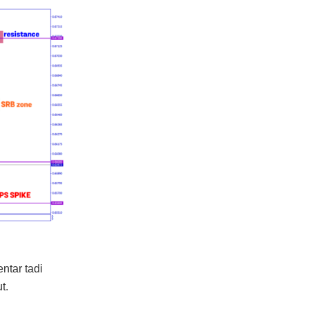
ntar tadi
t.