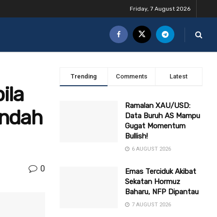
Friday, 7 August 2026
Trending
Comments
Latest
ila
Ramalan XAU/USD:
endah
Data Buruh AS Mampu
Gugat Momentum
Bullish!
6 AUGUST 2026
0
Emas Terciduk Akibat
Sekatan Hormuz
Baharu, NFP Dipantau
7 AUGUST 2026