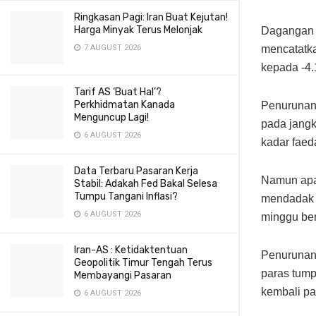
Ringkasan Pagi: Iran Buat Kejutan!
Harga Minyak Terus Melonjak
Dagangan d
mencatatk
7 AUGUST 2026
kepada -4
Tarif AS ‘Buat Hal’?
Perkhidmatan Kanada
Penurunan 
Menguncup Lagi!
pada jang
6 AUGUST 2026
kadar faed
Data Terbaru Pasaran Kerja
Namun apa 
Stabil: Adakah Fed Bakal Selesa
Tumpu Tangani Inflasi?
mendadak 
6 AUGUST 2026
minggu be
Iran-AS : Ketidaktentuan
Penurunan
Geopolitik Timur Tengah Terus
paras tump
Membayangi Pasaran
kembali pa
6 AUGUST 2026