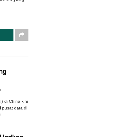
ng
0
 di China kini
 pusat data di
...