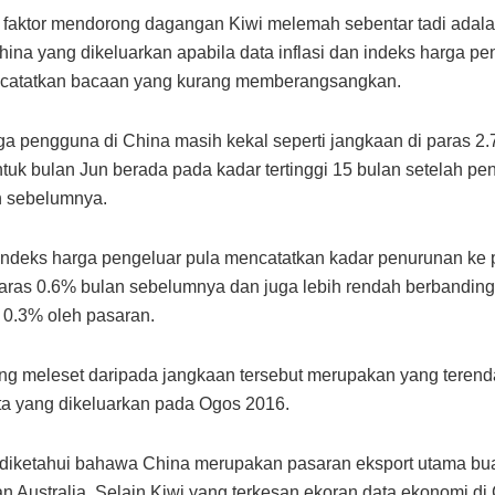
 faktor mendorong dagangan Kiwi melemah sebentar tadi adala
ina yang dikeluarkan apabila data inflasi dan indeks harga pe
catatkan bacaan yang kurang memberangsangkan.
ga pengguna di China masih kekal seperti jangkaan di paras 2.
tuk bulan Jun berada pada kadar tertinggi 15 bulan setelah pe
n sebelumnya.
ndeks harga pengeluar pula mencatatkan kadar penurunan ke p
aras 0.6% bulan sebelumnya dan juga lebih rendah berbandin
0.3% oleh pasaran.
g meleset daripada jangkaan tersebut merupakan yang terend
a yang dikeluarkan pada Ogos 2016.
iketahui bahawa China merupakan pasaran eksport utama bu
n Australia. Selain Kiwi yang terkesan ekoran data ekonomi di