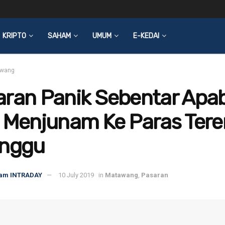
KRIPTO
SAHAM
UMUM
E-KEDAI
wang
ran Panik Sebentar Apab
i Menjunam Ke Paras Ter
inggu
am INTRADAY
10 July 2019
in
Matawang
,
Pasaran