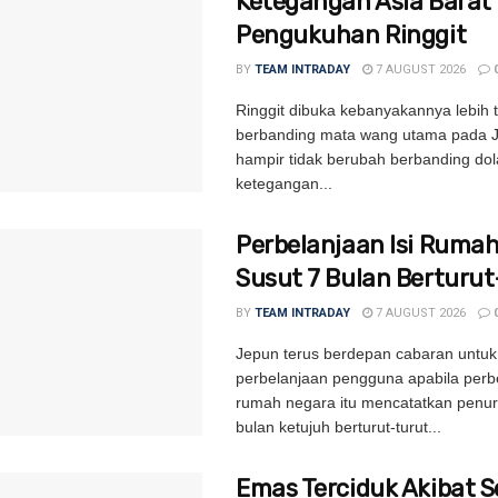
Ketegangan Asia Barat
Pengukuhan Ringgit
BY
TEAM INTRADAY
7 AUGUST 2026
Ringgit dibuka kebanyakannya lebih t
berbanding mata wang utama pada 
hampir tidak berubah berbanding dol
ketegangan...
Perbelanjaan Isi Ruma
Susut 7 Bulan Berturu
BY
TEAM INTRADAY
7 AUGUST 2026
Jepun terus berdepan cabaran untu
perbelanjaan pengguna apabila perbe
rumah negara itu mencatatkan penu
bulan ketujuh berturut-turut...
Emas Terciduk Akibat 