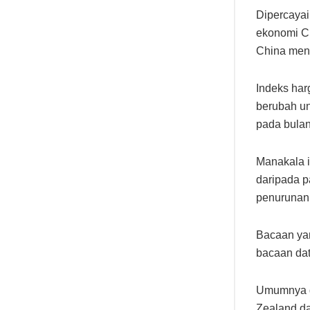
Dipercayai
ekonomi Ch
China men
Indeks har
berubah un
pada bula
Manakala i
daripada p
penurunan 
Bacaan yan
bacaan dat
Umumnya d
Zealand da