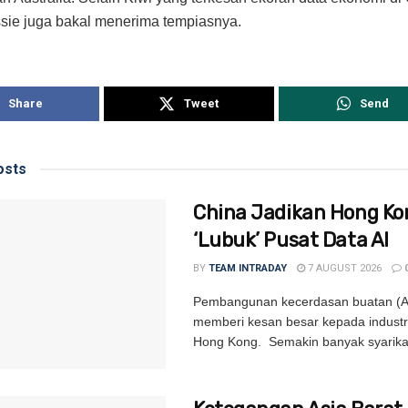
sie juga bakal menerima tempiasnya.
Share
Tweet
Send
sts
China Jadikan Hong Ko
‘Lubuk’ Pusat Data AI
BY
TEAM INTRADAY
7 AUGUST 2026
Pembangunan kecerdasan buatan (AI)
memberi kesan besar kepada industri
Hong Kong. Semakin banyak syarikat