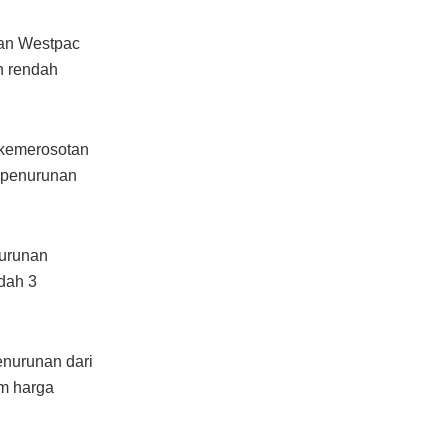
uan Westpac
h rendah
 kemerosotan
 penurunan
nurunan
dah 3
nurunan dari
m harga