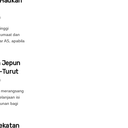
 Hadkan
0
inggi
Jumaat dan
ar AS, apabila
h Jepun
t-Turut
0
k merangsang
lanjaan isi
runan bagi
Sekatan