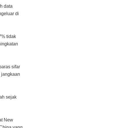
h data
ngeluar di
7% tidak
ningkatan
aras sifar
g jangkaan
ah sejak
at New
 China yang