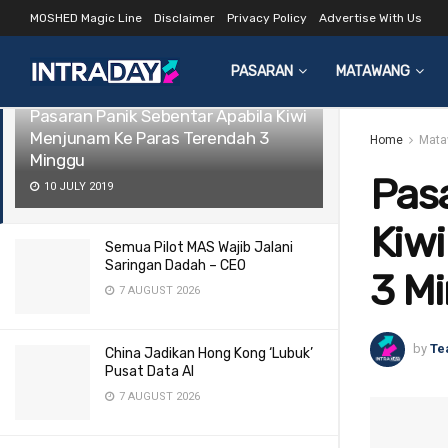
MOSHED Magic Line
Disclaimer
Privacy Policy
Advertise With Us
LATEST
TRENDING
Filter
PASARAN
MATAWANG
Pasaran Panik Sebentar Apabila Kiwi
Menjunam Ke Paras Terendah 3
Home
Mata
Minggu
Pasa
10 JULY 2019
Kiw
Semua Pilot MAS Wajib Jalani
Saringan Dadah – CEO
3 M
7 AUGUST 2026
by
Te
China Jadikan Hong Kong ‘Lubuk’
Pusat Data AI
7 AUGUST 2026