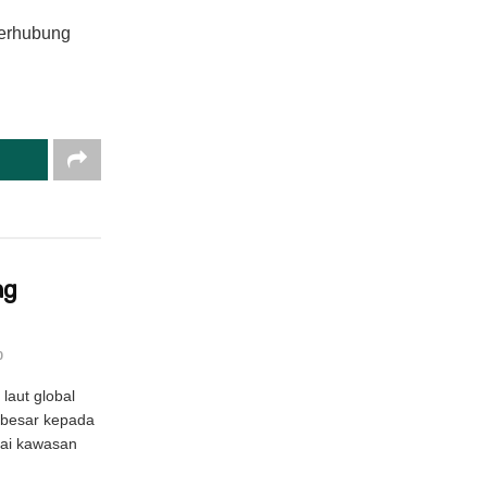
berhubung
ng
0
laut global
 besar kepada
ai kawasan