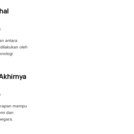
hal
0
an antara
dilakukan oleh
knologi
 Akhirnya
0
harapan mampu
omi dan
negara.