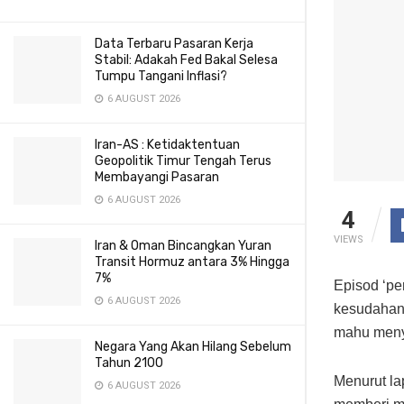
Data Terbaru Pasaran Kerja
Stabil: Adakah Fed Bakal Selesa
Tumpu Tangani Inflasi?
6 AUGUST 2026
Iran-AS : Ketidaktentuan
Geopolitik Timur Tengah Terus
Membayangi Pasaran
6 AUGUST 2026
4
VIEWS
Iran & Oman Bincangkan Yuran
Transit Hormuz antara 3% Hingga
7%
Episod ‘pe
6 AUGUST 2026
kesudahan
mahu menye
Negara Yang Akan Hilang Sebelum
Tahun 2100
Menurut la
6 AUGUST 2026