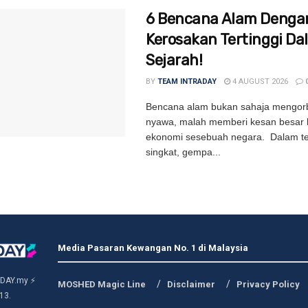
6 Bencana Alam Denga
Kerosakan Tertinggi Da
Sejarah!
BY
TEAM INTRADAY
4 AUGUST 2026
Bencana alam bukan sahaja mengor
nyawa, malah memberi kesan besar
ekonomi sesebuah negara. Dalam t
singkat, gempa...
Media Pasaran Kewangan No. 1 di Malaysia
DAY.my ⚡
MOSHED Magic Line
Disclaimer
Privacy Policy
13.