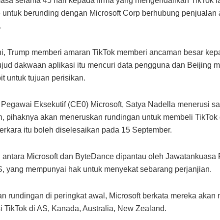
sa selama 45 hari kepada firma yang mengendalikan TikTok ia
untuk berunding dengan Microsoft Corp berhubung penjualan a
.
ni, Trump memberi amaran TikTok memberi ancaman besar ke
jud dakwaan aplikasi itu mencuri data pengguna dan Beijing
it untuk tujuan perisikan.
 Pegawai Eksekutif (CE0) Microsoft, Satya Nadella menerusi s
n, pihaknya akan meneruskan rundingan untuk membeli TikTok
erkara itu boleh diselesaikan pada 15 September.
antara Microsoft dan ByteDance dipantau oleh Jawatankuasa
S, yang mempunyai hak untuk menyekat sebarang perjanjian.
n rundingan di peringkat awal, Microsoft berkata mereka akan
si TikTok di AS, Kanada, Australia, New Zealand.