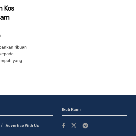
n Kos
lam
0
bankan ribuan
 kepada
empoh yang
Ikuti Kami
Advertise With Us