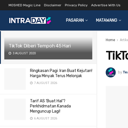
MOSHED Magic Line
Disclaimer
Privacy Policy
Advertise With Us
LATEST
TRENDING
Filter
PASARAN
MATAWANG
Home
Arti
TikTok Diberi Tempoh 45 Hari
TikT
3 AUGUST 2020
Ringkasan Pagi: Iran Buat Kejutan!
by
Te
Harga Minyak Terus Melonjak
7 AUGUST 2026
Tarif AS ‘Buat Hal’?
Perkhidmatan Kanada
Menguncup Lagi!
6 AUGUST 2026