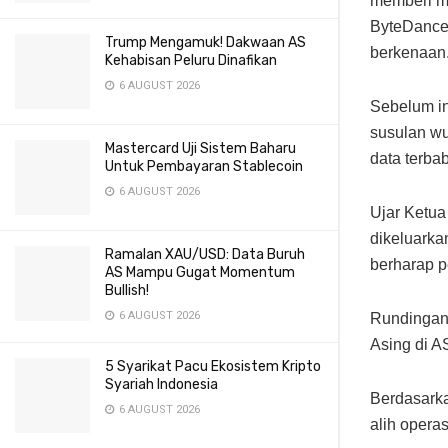
memberi ma
ByteDance 
Trump Mengamuk! Dakwaan AS
berkenaan
Kehabisan Peluru Dinafikan
6 AUGUST 2026
Sebelum i
susulan wu
Mastercard Uji Sistem Baharu
data terbab
Untuk Pembayaran Stablecoin
6 AUGUST 2026
Ujar Ketua
dikeluarka
Ramalan XAU/USD: Data Buruh
berharap p
AS Mampu Gugat Momentum
Bullish!
6 AUGUST 2026
Rundingan 
Asing di A
5 Syarikat Pacu Ekosistem Kripto
Syariah Indonesia
Berdasarka
6 AUGUST 2026
alih opera