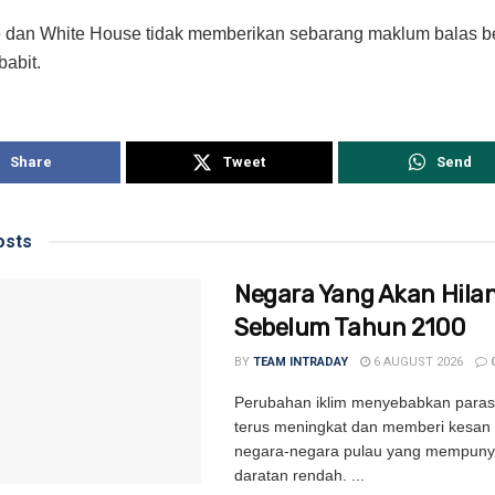
 dan White House tidak memberikan sebarang maklum balas 
babit.
Share
Tweet
Send
sts
Negara Yang Akan Hila
Sebelum Tahun 2100
BY
TEAM INTRADAY
6 AUGUST 2026
Perubahan iklim menyebabkan paras 
terus meningkat dan memberi kesan
negara-negara pulau yang mempuny
daratan rendah. ...