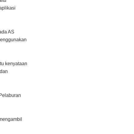
itu
plikasi
pada AS
 menggunakan
atu kenyataan
 dan
 Pelaburan
 mengambil