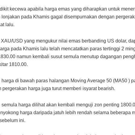
dikit kecewa apabila harga emas yang diharapkan untuk mene
lonjakan pada Khamis gagal disempurnakan dengan pergera
t lalu.
 XAU/USD yang mengukur nilai emas berbanding US dolar, dapa
arga pada Khamis lalu telah mencatatkan paras tertinggi 2 min
 1830.00 namun kembali susut semula menutup dagangan peng
itar 1810.00.
 harga di bawah paras halangan Moving Average 50 (MA50 ) p
 pergerakan harga juga turut memberi isyarat bearish.
semula harga dilihat akan kembali menguji zon penting 1800.0
nyokong harga daripada jatuh lebih rendah selama beberapa 
ebelum ini.