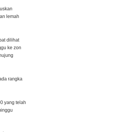
ruskan
kan lemah
t dilihat
ggu ke zon
hujung
ada rangka
0 yang telah
minggu