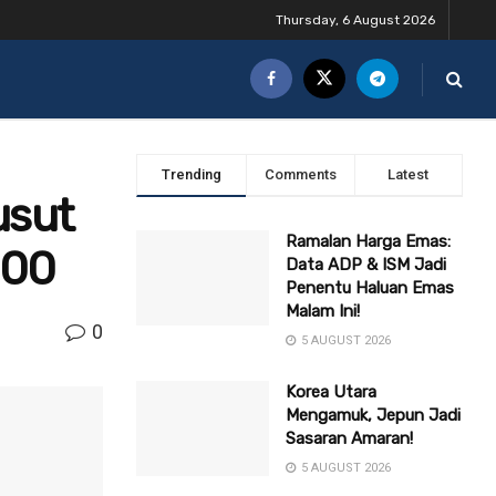
Thursday, 6 August 2026
Trending
Comments
Latest
usut
Ramalan Harga Emas:
800
Data ADP & ISM Jadi
Penentu Haluan Emas
Malam Ini!
0
5 AUGUST 2026
Korea Utara
Mengamuk, Jepun Jadi
Sasaran Amaran!
5 AUGUST 2026