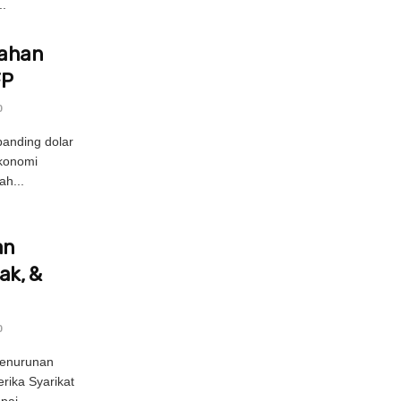
.
mahan
FP
0
rbanding dolar
ekonomi
ah...
an
ak, &
0
penurunan
ika Syarikat
pai