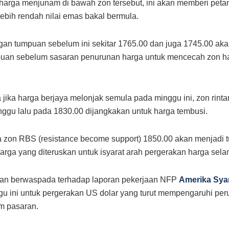
harga menjunam di bawah zon tersebut, ini akan memberi peta
lebih rendah nilai emas bakal bermula.
an tumpuan sebelum ini sekitar 1765.00 dan juga 1745.00 aka
puan sebelum sasaran penurunan harga untuk mencecah zon h
 jika harga berjaya melonjak semula pada minggu ini, zon rint
nggu lalu pada 1830.00 dijangkakan untuk harga tembusi.
 zon RBS (resistance become support) 1850.00 akan menjadi 
arga yang diteruskan untuk isyarat arah pergerakan harga selan
kan berwaspada terhadap laporan pekerjaan NFP
Amerika Syar
u ini untuk pergerakan US dolar yang turut mempengaruhi per
m pasaran.