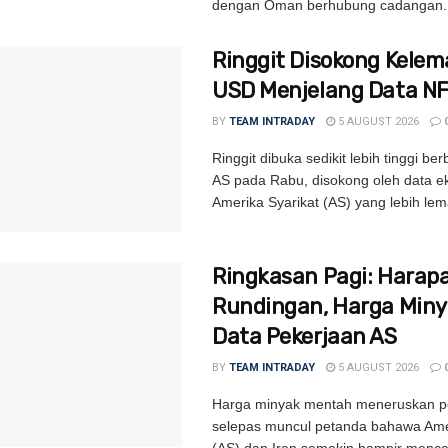
dengan Oman berhubung cadangan..
Ringgit Disokong Kele
USD Menjelang Data N
BY
TEAM INTRADAY
5 AUGUST 2026
Ringgit dibuka sedikit lebih tinggi be
AS pada Rabu, disokong oleh data 
Amerika Syarikat (AS) yang lebih lem
Ringkasan Pagi: Harap
Rundingan, Harga Miny
Data Pekerjaan AS
BY
TEAM INTRADAY
5 AUGUST 2026
Harga minyak mentah meneruskan 
selepas muncul petanda bahawa Amer
(AS) dan Iran semakin hampir menca