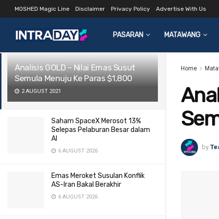
MOSHED Magic Line
Disclaimer
Privacy Policy
Advertise With Us
LATEST
TRENDING
Filter
PASARAN
MATAWANG
Analisis GOLD – Nilai Emas Susut
Home
Mata
Semula Menuju Ke Paras $1,800
Anal
2 AUGUST 2021
Sem
Saham SpaceX Merosot 13%
Selepas Pelaburan Besar dalam
AI
by
Te
6 AUGUST 2026
Emas Meroket Susulan Konflik
AS-Iran Bakal Berakhir
6 AUGUST 2026