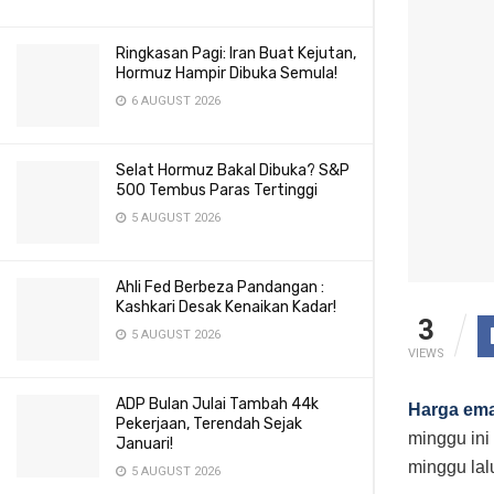
Ringkasan Pagi: Iran Buat Kejutan,
Hormuz Hampir Dibuka Semula!
6 AUGUST 2026
Selat Hormuz Bakal Dibuka? S&P
500 Tembus Paras Tertinggi
5 AUGUST 2026
Ahli Fed Berbeza Pandangan :
Kashkari Desak Kenaikan Kadar!
3
5 AUGUST 2026
VIEWS
ADP Bulan Julai Tambah 44k
Harga em
Pekerjaan, Terendah Sejak
minggu in
Januari!
minggu lal
5 AUGUST 2026