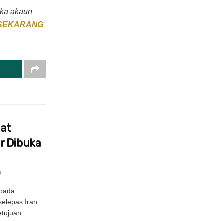
uka akaun
E SEKARANG
uat
r Dibuka
0
epada
selepas Iran
tujuan