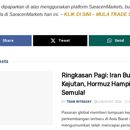
 dipaparkan di atas menggunakan platform SaracenMarkets, b
da di SaracenMarkets hari ini. –
KLIK DI SINI – MULA TRAD
Share
Tweet
Send
sts
Ringkasan Pagi: Iran B
Kejutan, Hormuz Hampi
Semula!
BY
TEAM INTRADAY
6 AUGUST 2026
Pasaran global memberi tumpuan k
perkembangan terbaru di Asia Barat 
mengumumkan telah mencapai perse