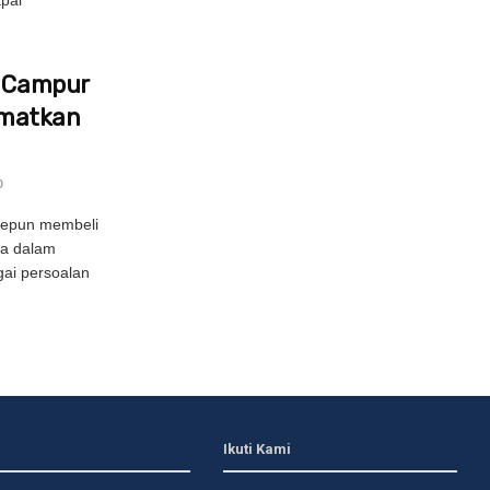
: Campur
amatkan
0
Jepun membeli
ma dalam
ai persoalan
Ikuti Kami