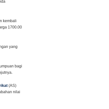
nda
n kembali
arga 1700.00
angan yang
tumpuan bagi
jutnya.
ikat
(AS)
ubahan nilai