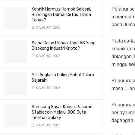
Pelabur se
Konflik Hormuz Hampir Selesai,
Rundingan Damai Cetus Tanda
momentum 
Tanya?
pada Jumaa
5 AUGUST 2026
Pada carta
Siapa Calon Pilihan Raya AS Yang
Disokong Industri Kripto?
kenaikan h
rintangan
5 AUGUST 2026
minggu sek
Misi Angkasa Paling Mahal Dalam
Sejarah!
Penurunan
masa 1 jam
5 AUGUST 2026
Penurunan 
Samsung Sasar Kuasai Pasaran
Stablecoin Melalui 800 Juta
berjaya me
Telefon Galaxy
dagangan s
5 AUGUST 2026