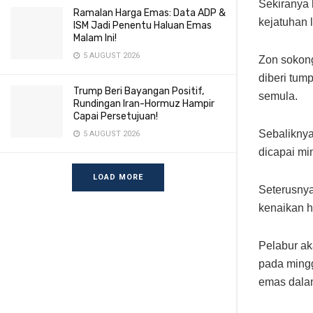
Sekiranya 
Ramalan Harga Emas: Data ADP &
kejatuhan 
ISM Jadi Penentu Haluan Emas
Malam Ini!
5 AUGUST 2026
Zon sokong
diberi tum
Trump Beri Bayangan Positif,
semula.
Rundingan Iran-Hormuz Hampir
Capai Persetujuan!
Sebaliknya
5 AUGUST 2026
dicapai mi
LOAD MORE
Seterusnya
kenaikan h
Pelabur a
pada mingg
emas dala