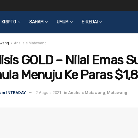
KRIPTO
SAHAM
UMUM
E-KEDAI
wang
Analisis Matawang
isis GOLD – Nilai Emas S
ula Menuju Ke Paras $1,
am INTRADAY
2 August 2021
in
Analisis Matawang
,
Matawang