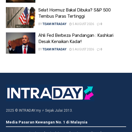
Selat Hormuz Bakal Dibuka? S&P 500
Tembus Paras Tertinggi
BY
TEAM INTRADAY
5 AUGUST 2026
0
Ahli Fed Berbeza Pandangan : Kashkari
Desak Kenaikan Kadar!
BY
TEAM INTRADAY
5 AUGUST 2026
0
2025 © INTRADAY.my ⚡ Sejak Julai 2013.
Media Pasaran Kewangan No. 1 di Malaysia