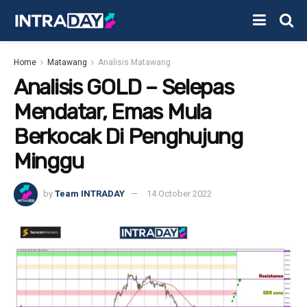
Home
Matawang
Analisis Matawang
Analisis GOLD – Selepas
Mendatar, Emas Mula
Berkocak Di Penghujung
Minggu
by
Team INTRADAY
14 October 2022