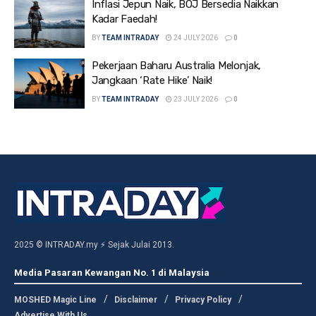
Inflasi Jepun Naik, BOJ Bersedia Naikkan
Kadar Faedah!
BY
TEAM INTRADAY
24 JULY 2026
0
Pekerjaan Baharu Australia Melonjak,
Jangkaan ‘Rate Hike’ Naik!
BY
TEAM INTRADAY
23 JULY 2026
0
2025 © INTRADAY.my ⚡ Sejak Julai 2013.
Media Pasaran Kewangan No. 1 di Malaysia
MOSHED Magic Line
Disclaimer
Privacy Policy
Advertise With Us