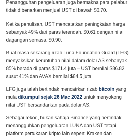
Penangguhan pengeluaran juga bermakna para pelabur
tidak dibenarkan menjual UST di bawah $0.70.
Ketika penulisan, UST mencatatkan peningkatan harga
sebanyak 49% dari paras terendah, $0.61 dengan nilai
dagangan semasa, $0.90.
Buat masa sekarang rizab Luna Foundation Guard (LFG)
menyaksikan keruntuhan nilai dalam dolar AS sebanyak
85% berada di paras $171.4 juta – UST bernilai $86.82
susut 41% dan AVAX bernilai $84.5 juta.
LFG juga telah bertindak mencairkan rizab
bitcoin
yang
mula
dikumpul sejak 26 Mac 2022
untuk menyokong
nilai UST bersandarkan pada dolar AS.
Sebagai rekod, bukan sahaja Binance yang bertindak
menangguhkan pengeluaran LUNA dan UST tetapi
platform pertukaran kripto lain seperti Kraken dan