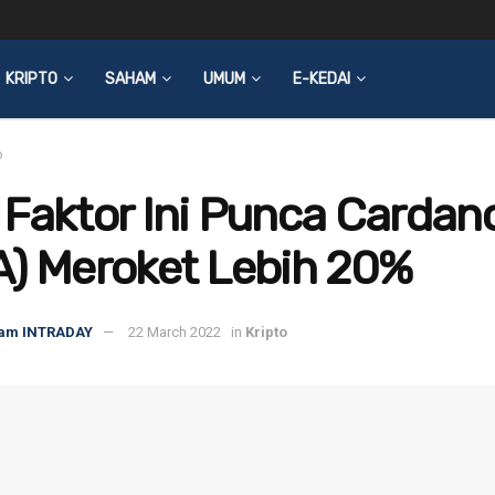
KRIPTO
SAHAM
UMUM
E-KEDAI
o
Faktor Ini Punca Cardan
A) Meroket Lebih 20%
am INTRADAY
22 March 2022
in
Kripto