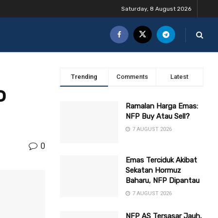
Saturday, 8 August 2026
Trending
Comments
Latest
o
Ramalan Harga Emas:
NFP Buy Atau Sell?
7 AUGUST 2026
0
Emas Terciduk Akibat
Sekatan Hormuz
Baharu, NFP Dipantau
7 AUGUST 2026
NFP AS Tersasar Jauh,