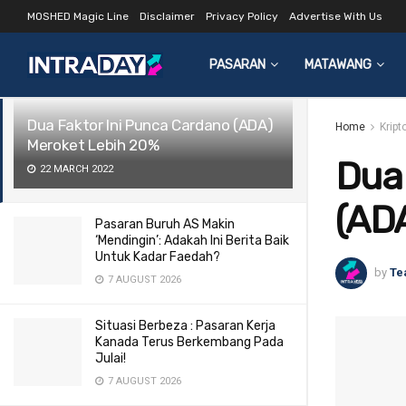
MOSHED Magic Line
Disclaimer
Privacy Policy
Advertise With Us
LATEST
TRENDING
Filter
PASARAN
MATAWANG
Dua Faktor Ini Punca Cardano (ADA)
Home
Kript
Meroket Lebih 20%
Dua 
22 MARCH 2022
(AD
Pasaran Buruh AS Makin
‘Mendingin’: Adakah Ini Berita Baik
Untuk Kadar Faedah?
by
Te
7 AUGUST 2026
Situasi Berbeza : Pasaran Kerja
Kanada Terus Berkembang Pada
Julai!
7 AUGUST 2026