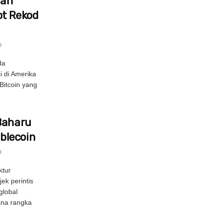
nan
ot Rekod
0
da
i di Amerika
Bitcoin yang
Baharu
blecoin
0
ktur
ek perintis
global
ana rangka