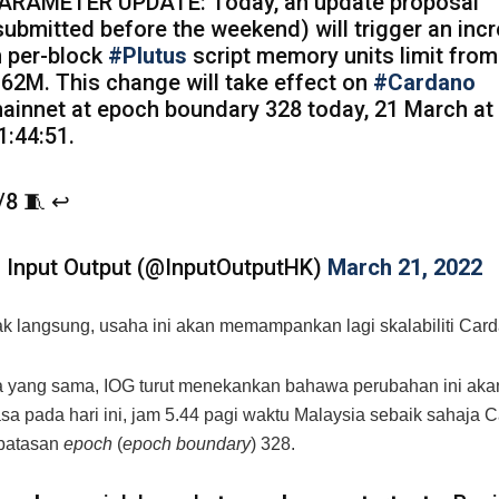
ARAMETER UPDATE: Today, an update proposal
submitted before the weekend) will trigger an inc
n per-block
#Plutus
script memory units limit fro
 62M. This change will take effect on
#Cardano
ainnet at epoch boundary 328 today, 21 March a
1:44:51.
/8 🧵 ↩️
 Input Output (@InputOutputHK)
March 21, 2022
ak langsung, usaha ini akan memampankan lagi skalabiliti Car
 yang sama, IOG turut menekankan bahawa perubahan ini akan
sa pada hari ini, jam 5.44 pagi waktu Malaysia sebaik sahaja 
batasan
epoch
(
epoch boundary
) 328.