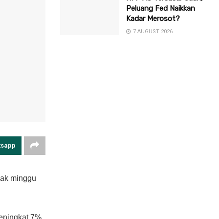
Peluang Fed Naikkan
Kadar Merosot?
7 AUGUST 2026
tsapp
jak minggu
meningkat 7%