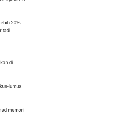
 lebih 20%
 tadi.
akan di
gkus-lumus
 had memori