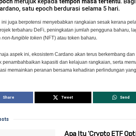
poch
merujuk kepada
tempoh masa tertentu
. Bagi
ardano, satu epoch berdurasi selama 5 hari.
ini juga berpotensi menyebabkan rangkaian sesak kerana pel
rojek terbaharu DeFi, peningkatan jumlah pengguna baharu, lag
n
non-fungible token
(NFT) atau token baharu.
haja aspek ini, ekosistem Cardano akan terus berkembang dan
uk penambahbaikan kapasiti dan kelajuan rangkaian, serta mem
isasi memainkan peranan bersama kehadiran perlindungan ya
Share
Tweet
Send
sts
Apa Itu ‘Crypto ETF Opti