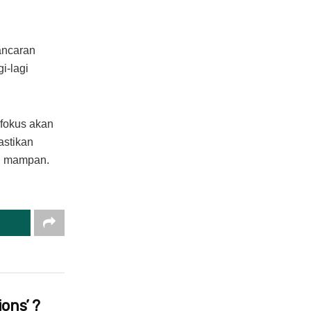
ancaran
i-lagi
 fokus akan
astikan
ng mampan.
ons’ ?