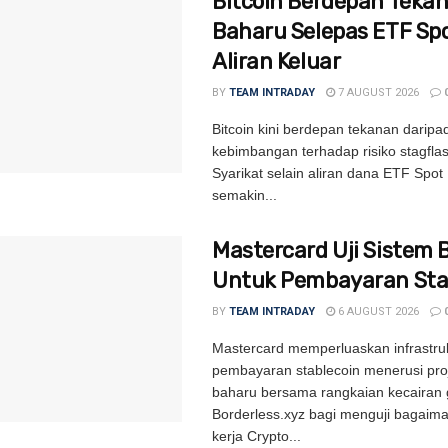
Bitcoin Berdepan Teka
Baharu Selepas ETF Sp
Aliran Keluar
BY
TEAM INTRADAY
7 AUGUST 2026
Bitcoin kini berdepan tekanan daripa
kebimbangan terhadap risiko stagflas
Syarikat selain aliran dana ETF Spot 
semakin...
Mastercard Uji Sistem 
Untuk Pembayaran Sta
BY
TEAM INTRADAY
6 AUGUST 2026
Mastercard memperluaskan infrastru
pembayaran stablecoin menerusi proj
baharu bersama rangkaian kecairan 
Borderless.xyz bagi menguji bagaim
kerja Crypto...