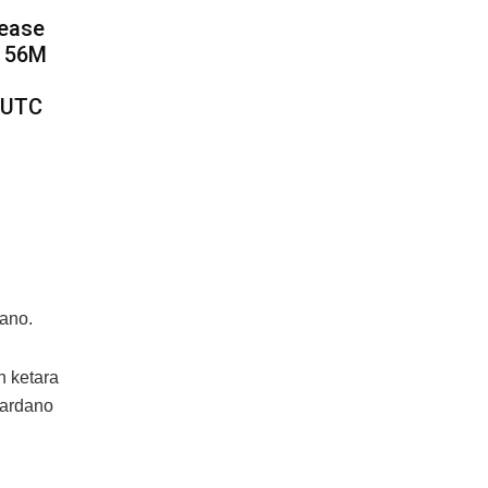
rease
m 56M
t UTC
dano.
 ketara
Cardano