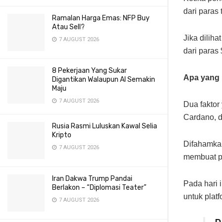
dari paras
Ramalan Harga Emas: NFP Buy
Atau Sell?
Jika dilih
7 AUGUST 2026
dari paras
8 Pekerjaan Yang Sukar
Apa yang 
Digantikan Walaupun AI Semakin
Maju
7 AUGUST 2026
Dua faktor
Cardano, 
Rusia Rasmi Luluskan Kawal Selia
Kripto
Difahamkan
7 AUGUST 2026
membuat pe
Iran Dakwa Trump Pandai
Pada hari 
Berlakon – “Diplomasi Teater”
untuk platf
7 AUGUST 2026