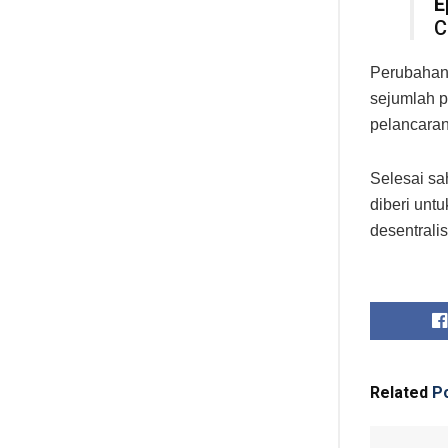
E
C
Perubahan 
sejumlah p
pelancara
Selesai sa
diberi unt
desentral
Related
Po