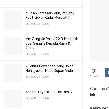
NFP AS Tersasar Jauh, Peluang
Fed Naikkan Kadar Merosot?
7 AUGUST 2026
Kim Jong Un Raih $22 Billion Hasil
Jual Senjata Kepada Rusia &
China
7 AUGUST 2026
7 Tabiat Kewangan Yang Boleh
2
Menjejaskan Masa Depan Anda
VIEWS
7 AUGUST 2026
Cardano (
Apa Itu ‘Crypto ETF Options’ ?
lalu.
7 AUGUST 2026
Ketika pen