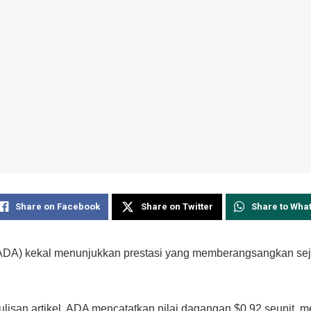
Share on Facebook
Share on Twitter
Share to Wha
ADA) kekal menunjukkan prestasi yang memberangsangkan se
ulisan artikel, ADA mencatatkan nilai dagangan $0.92 seunit, 