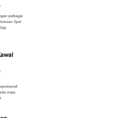
0
ngan pelbagai
elulusan Spot
lagi
Kawal
0
prehensif
elia mata
t