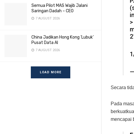
P
Semua Pilot MAS Wajib Jalani
(
Saringan Dadah – CEO
i
7 AUGUST 2026
>
m
2
China Jadikan Hong Kong ‘Lubuk’
Pusat Data AI
7 AUGUST 2026
1
—
LOAD MORE
Secara tid
Pada masa
berkuatkua
mencapai 