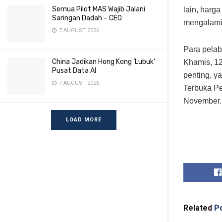
Semua Pilot MAS Wajib Jalani
lain, harg
Saringan Dadah – CEO
mengalami
7 AUGUST 2026
Para pelab
China Jadikan Hong Kong ‘Lubuk’
Khamis, 12
Pusat Data AI
penting, y
7 AUGUST 2026
Terbuka Pe
November.
LOAD MORE
Related
Po