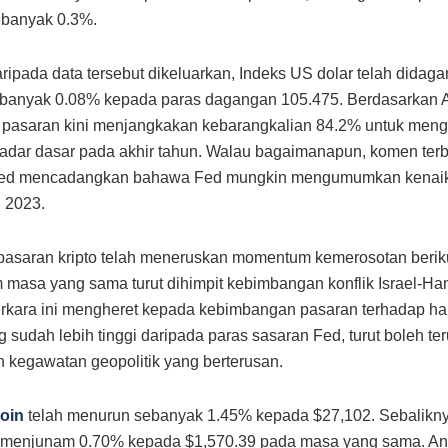
ebanyak 0.3%.
ripada data tersebut dikeluarkan, Indeks US dolar telah didag
sebanyak 0.08% kepada paras dagangan 105.475. Berdasarkan 
 pasaran kini menjangkakan kebarangkalian 84.2% untuk meng
adar dasar pada akhir tahun. Walau bagaimanapun, komen terb
ed mencadangkan bahawa Fed mungkin mengumumkan kenaik
n 2023.
, pasaran kripto telah meneruskan momentum kemerosotan berik
 masa yang sama turut dihimpit kebimbangan konflik Israel-Ha
rkara ini mengheret kepada kebimbangan pasaran terhadap ha
ng sudah lebih tinggi daripada paras sasaran Fed, turut boleh t
 kegawatan geopolitik yang berterusan.
coin
telah menurun sebanyak 1.45% kepada $27,102. Sebalikny
menjunam 0.70% kepada $1,570.39 pada masa yang sama. Anta