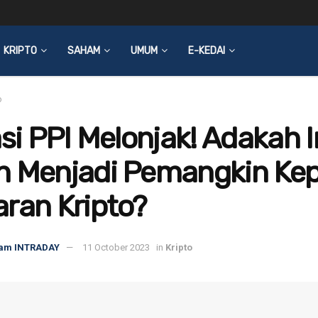
KRIPTO
SAHAM
UMUM
E-KEDAI
o
asi PPI Melonjak! Adakah I
n Menjadi Pemangkin Ke
ran Kripto?
am INTRADAY
11 October 2023
in
Kripto