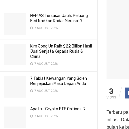
NFP AS Tersasar Jauh, Peluang
Fed Naikkan Kadar Merosot?
7 AUGUST 2026
Kim Jong Un Raih $22 Billion Hasil
Jual Senjata Kepada Rusia &
China
7 AUGUST 2026
7 Tabiat Kewangan Yang Boleh
Menjejaskan Masa Depan Anda
3
7 AUGUST 2026
VIEWS
Apa Itu ‘Crypto ETF Options’ ?
Terbaru pa
7 AUGUST 2026
inflasi. D
bulan ke b