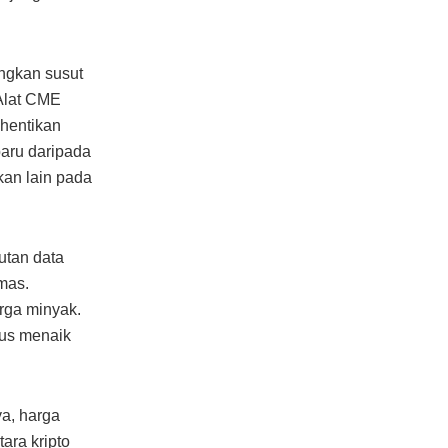
angkan susut
Alat CME
hentikan
aru daripada
an lain pada
utan data
mas.
rga minyak.
erus menaik
a, harga
ra kripto