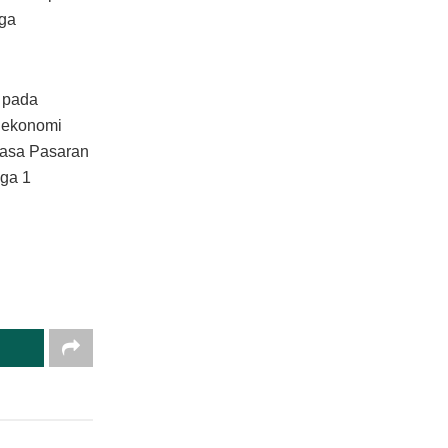
uga
 pada
k ekonomi
uasa Pasaran
gga 1