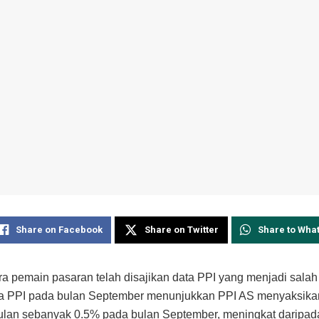
Share on Facebook
Share on Twitter
Share to Wha
ra pemain pasaran telah disajikan data PPI yang menjadi salah
ata PPI pada bulan September menunjukkan PPI AS menyaksika
ulan sebanyak 0.5% pada bulan September, meningkat daripad