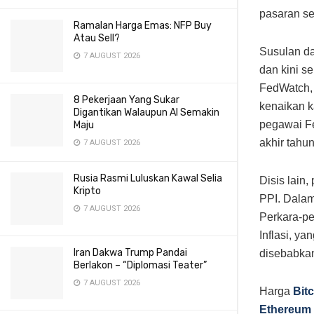
pasaran s
Ramalan Harga Emas: NFP Buy
Atau Sell?
Susulan da
7 AUGUST 2026
dan kini 
FedWatch,
8 Pekerjaan Yang Sukar
kenaikan k
Digantikan Walaupun AI Semakin
pegawai F
Maju
akhir tahu
7 AUGUST 2026
Rusia Rasmi Luluskan Kawal Selia
Disis lain
Kripto
PPI. Dalam
7 AUGUST 2026
Perkara-pe
Inflasi, ya
Iran Dakwa Trump Pandai
disebabkan
Berlakon – “Diplomasi Teater”
7 AUGUST 2026
Harga
Bit
Ethereum