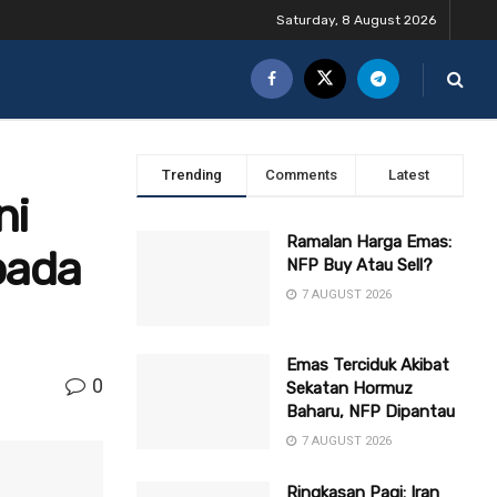
Saturday, 8 August 2026
Trending
Comments
Latest
ni
Ramalan Harga Emas:
pada
NFP Buy Atau Sell?
7 AUGUST 2026
Emas Terciduk Akibat
0
Sekatan Hormuz
Baharu, NFP Dipantau
7 AUGUST 2026
Ringkasan Pagi: Iran