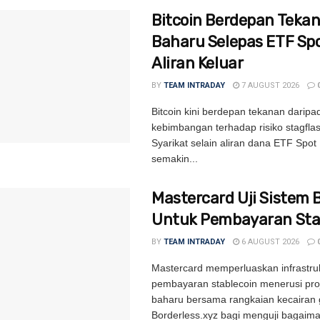
Bitcoin Berdepan Teka
Baharu Selepas ETF Sp
Aliran Keluar
BY
TEAM INTRADAY
7 AUGUST 2026
Bitcoin kini berdepan tekanan daripa
kebimbangan terhadap risiko stagflas
Syarikat selain aliran dana ETF Spot 
semakin...
Mastercard Uji Sistem 
Untuk Pembayaran Sta
BY
TEAM INTRADAY
6 AUGUST 2026
Mastercard memperluaskan infrastru
pembayaran stablecoin menerusi proj
baharu bersama rangkaian kecairan 
Borderless.xyz bagi menguji bagaim