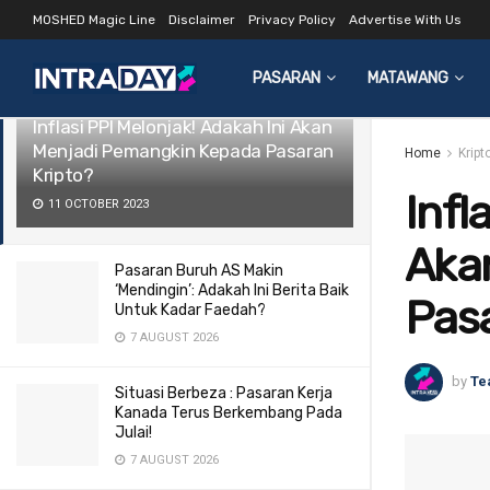
MOSHED Magic Line
Disclaimer
Privacy Policy
Advertise With Us
LATEST
TRENDING
Filter
PASARAN
MATAWANG
Inflasi PPI Melonjak! Adakah Ini Akan
Menjadi Pemangkin Kepada Pasaran
Home
Kript
Kripto?
Infl
11 OCTOBER 2023
Aka
Pasaran Buruh AS Makin
‘Mendingin’: Adakah Ini Berita Baik
Pasa
Untuk Kadar Faedah?
7 AUGUST 2026
by
Te
Situasi Berbeza : Pasaran Kerja
Kanada Terus Berkembang Pada
Julai!
7 AUGUST 2026