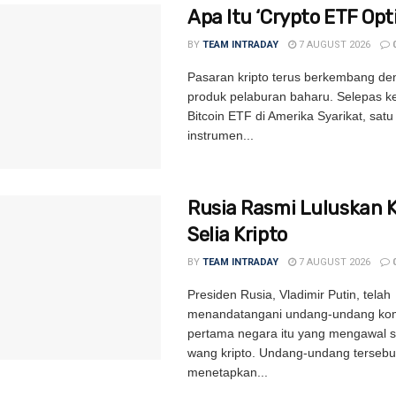
Apa Itu ‘Crypto ETF Opti
BY
TEAM INTRADAY
7 AUGUST 2026
Pasaran kripto terus berkembang de
produk pelaburan baharu. Selepas k
Bitcoin ETF di Amerika Syarikat, satu 
instrumen...
Rusia Rasmi Luluskan 
Selia Kripto
BY
TEAM INTRADAY
7 AUGUST 2026
Presiden Rusia, Vladimir Putin, telah
menandatangani undang-undang kom
pertama negara itu yang mengawal s
wang kripto. Undang-undang tersebu
menetapkan...