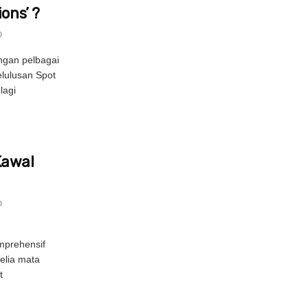
ons’ ?
0
ngan pelbagai
elulusan Spot
lagi
Kawal
0
prehensif
elia mata
t