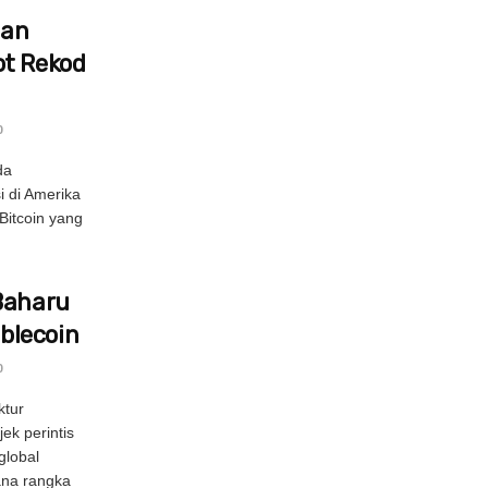
nan
ot Rekod
0
da
i di Amerika
Bitcoin yang
Baharu
blecoin
0
ktur
ek perintis
global
ana rangka