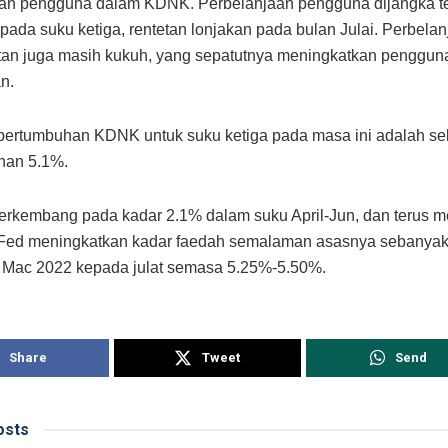
aan pengguna dalam KDNK. Perbelanjaan pengguna dijangka t
pada suku ketiga, rentetan lonjakan pada bulan Julai. Perbelan
tan juga masih kukuh, yang sepatutnya meningkatkan penggun
n.
pertumbuhan KDNK untuk suku ketiga pada masa ini adalah s
nan 5.1%.
rkembang pada kadar 2.1% dalam suku April-Jun, dan terus m
Fed meningkatkan kadar faedah semalaman asasnya sebanyak
 Mac 2022 kepada julat semasa 5.25%-5.50%.
Share
Tweet
Send
sts