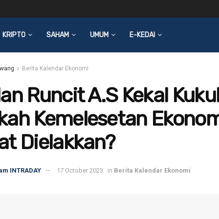
KRIPTO
SAHAM
UMUM
E-KEDAI
wang
Berita Kalendar Ekonomi
an Runcit A.S Kekal Kuku
kah Kemelesetan Ekonom
at Dielakkan?
am INTRADAY
17 October 2023
in
Berita Kalendar Ekonomi