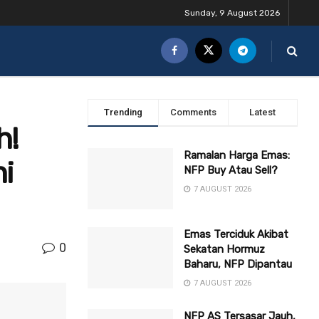
Sunday, 9 August 2026
Trending
Comments
Latest
h!
Ramalan Harga Emas:
i
NFP Buy Atau Sell?
7 AUGUST 2026
Emas Terciduk Akibat
0
Sekatan Hormuz
Baharu, NFP Dipantau
7 AUGUST 2026
NFP AS Tersasar Jauh,