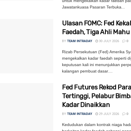
untuk mengekalkan kadar faedah pa
Jawatankuasa Pasaran Terbuka...
Ulasan FOMC: Fed Kekal
Faedah, Tiga Ahli Mahu
BY
TEAM INTRADAY
30 JULY 2026
0
Rizab Persekutuan (Fed) Amerika Sya
mengekalkan kadar faedah seperti d
keputusan kali ini menunjukkan per
kalangan pembuat dasar....
Fed Futures Rekod Par
Tertinggi, Pelabur Bim
Kadar Dinaikkan
BY
TEAM INTRADAY
29 JULY 2026
0
Kedudukan dalam kontrak niaga had
berkaitan kadar faedah sebagai pen