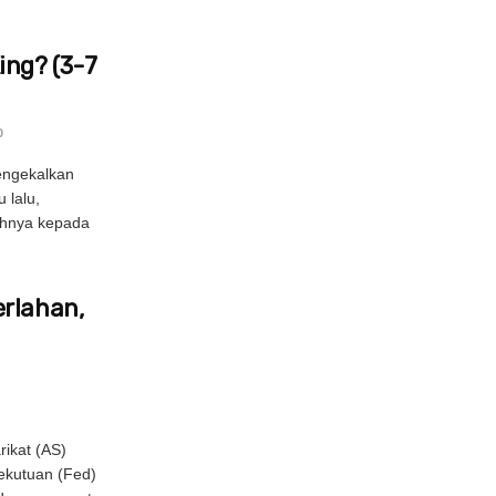
ng? (3-7
0
engekalkan
 lalu,
uhnya kepada
erlahan,
ikat (AS)
ekutuan (Fed)