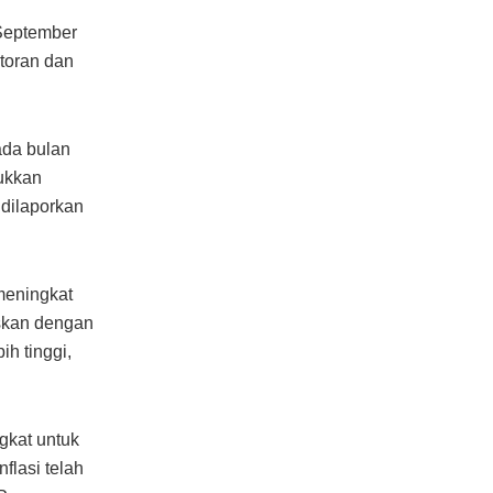
 September
toran dan
ada bulan
jukkan
dilaporkan
meningkat
askan dengan
ih tinggi,
gkat untuk
flasi telah