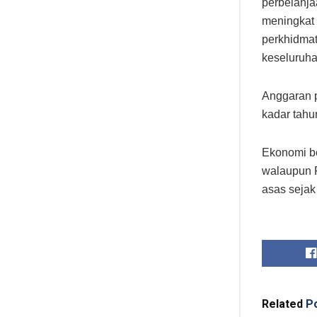
perbelanj
meningkat 
perkhidma
keseluruha
Anggaran 
kadar tahu
Ekonomi be
walaupun 
asas sejak
Related
Po