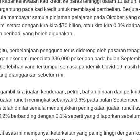
kadar kelewatan kad kredit ke paras tertinggi dalam 11 tahun
rgantung pada kad kredit untuk membiayai pembelian. Berjuta-
ula membayar semula pinjaman pelajaran pada Oktober, yang 
i setara dengan kira-kira $70 bilion, atau kira-kira 0.3% darip
 peribadi yang boleh digunakan.
tu, perbelanjaan pengguna terus didorong oleh pasaran tenag
gan ekonomi mencipta 336,000 pekerjaan pada bulan Septemb
erlebihan yang terkumpul semasa pandemik Covid-19 masih le
ang dianggarkan sebelum ini.
ambil kira jualan kenderaan, petrol, bahan binaan dan perkhi
ualan runcit meningkat sebanyak 0.6% pada bulan September. 
 telah dinilai semula menunjukkan peningkatan jualan runcit as
.2% berbanding dengan 0.1% seperti yang dilaporkan sebelum 
cit asas ini mempunyai keterkaitan yang paling tinggi dengan