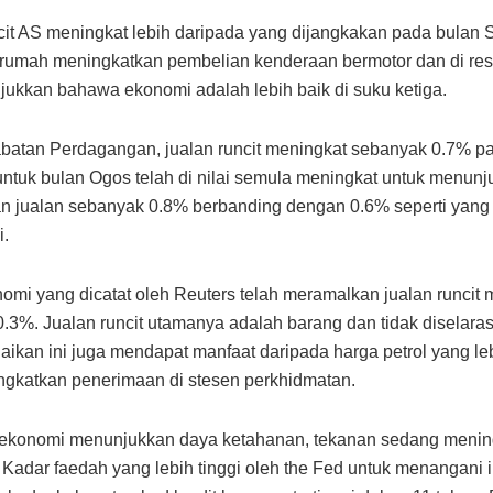
cit AS meningkat lebih daripada yang dijangkakan pada bulan
i rumah meningkatkan pembelian kenderaan bermotor dan di res
jukkan bahawa ekonomi adalah lebih baik di suku ketiga.
batan Perdagangan, jualan runcit meningkat sebanyak 0.7% p
 untuk bulan Ogos telah di nilai semula meningkat untuk menun
n jualan sebanyak 0.8% berbanding dengan 0.6% seperti yang 
i.
omi yang dicatat oleh Reuters telah meramalkan jualan runcit 
.3%. Jualan runcit utamanya adalah barang dan tidak diselar
naikan ini juga mendapat manfaat daripada harga petrol yang leb
gkatkan penerimaan di stesen perkhidmatan.
ekonomi menunjukkan daya ketahanan, tekanan sedang menin
Kadar faedah yang lebih tinggi oleh the Fed untuk menangani in