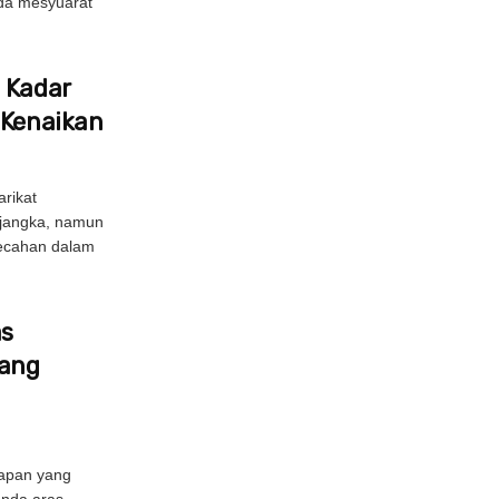
da mesyuarat
 Kadar
 Kenaikan
rikat
ijangka, namun
pecahan dalam
as
bang
apan yang
anda aras