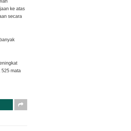
elah
jaan ke atas
aan secara
ebanyak
eningkat
 525 mata