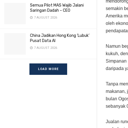
mendorong 
Semua Pilot MAS Wajib Jalani
semakin be
Saringan Dadah – CEO
Amerika m
7 AUGUST 2026
oleh ekonom
pendapatan
China Jadikan Hong Kong ‘Lubuk’
Pusat Data AI
Namun begi
7 AUGUST 2026
kukuh, den
Simpanan b
daripada y
LOAD MORE
Tanpa meng
makanan, j
bulan Ogos
sebanyak 0
Jualan run