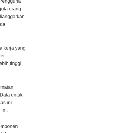
. Pengguna
juta orang
dianggarkan
ada
a kerja yang
er.
bih tinggi
dmatan
Data untuk
as ini
ini.
 komponen