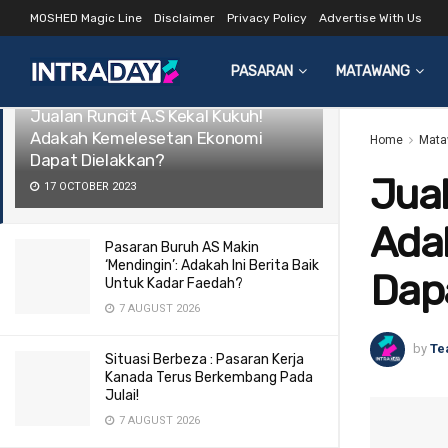
MOSHED Magic Line
Disclaimer
Privacy Policy
Advertise With Us
LATEST
TRENDING
Filter
PASARAN
MATAWANG
Jualan Runcit A.S Kekal Kukuh!
Adakah Kemelesetan Ekonomi
Home
Mata
Dapat Dielakkan?
Jual
17 OCTOBER 2023
Ada
Pasaran Buruh AS Makin
‘Mendingin’: Adakah Ini Berita Baik
Dap
Untuk Kadar Faedah?
7 AUGUST 2026
by
Te
Situasi Berbeza : Pasaran Kerja
Kanada Terus Berkembang Pada
Julai!
7 AUGUST 2026