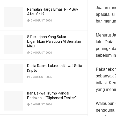
Jualan run
Ramalan Harga Emas: NFP Buy
Atau Sell?
apabila is
bar, menun
7 AUGUST 2026
Menurut Ja
8 Pekerjaan Yang Sukar
Digantikan Walaupun AI Semakin
lalu. Data
Maju
peningkata
7 AUGUST 2026
sebelum in
Rusia Rasmi Luluskan Kawal Selia
Pakar ekon
Kripto
sebanyak 0
7 AUGUST 2026
inflasi. Ke
yang menin
Iran Dakwa Trump Pandai
Berlakon – “Diplomasi Teater”
Walaupun 
7 AUGUST 2026
pengguna. 