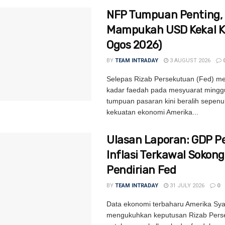
NFP Tumpuan Penting,
Mampukah USD Kekal Ki
Ogos 2026)
BY
TEAM INTRADAY
3 AUGUST 2026
Selepas Rizab Persekutuan (Fed) m
kadar faedah pada mesyuarat minggu
tumpuan pasaran kini beralih sepen
kekuatan ekonomi Amerika...
Ulasan Laporan: GDP P
Inflasi Terkawal Sokong
Pendirian Fed
BY
TEAM INTRADAY
31 JULY 2026
0
Data ekonomi terbaharu Amerika Syar
mengukuhkan keputusan Rizab Pers