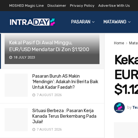
MOSHED Magic Line
Disclaimer
Privacy Policy
Advertise With Us
LATEST
TRENDING
Filter
PASARAN
MATAWANG
Kekal Pasif Di Awal Minggu,
Home
Mata
EUR/USD Mendatar Di Zon $1.1200
Keka
18 JULY 2023
EUR
Pasaran Buruh AS Makin
‘Mendingin’: Adakah Ini Berita Baik
$1.
Untuk Kadar Faedah?
7 AUGUST 2026
by
Te
Situasi Berbeza : Pasaran Kerja
Kanada Terus Berkembang Pada
Julai!
7 AUGUST 2026