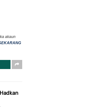
uka akaun
E SEKARANG
 Hadkan