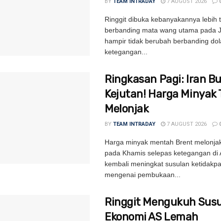
BY
TEAM INTRADAY
7 AUGUST 2026
Ringgit dibuka kebanyakannya lebih t
berbanding mata wang utama pada 
hampir tidak berubah berbanding dol
ketegangan...
Ringkasan Pagi: Iran B
Kejutan! Harga Minyak 
Melonjak
BY
TEAM INTRADAY
7 AUGUST 2026
Harga minyak mentah Brent melonjak
pada Khamis selepas ketegangan di 
kembali meningkat susulan ketidakpa
mengenai pembukaan...
Ringgit Mengukuh Susu
Ekonomi AS Lemah