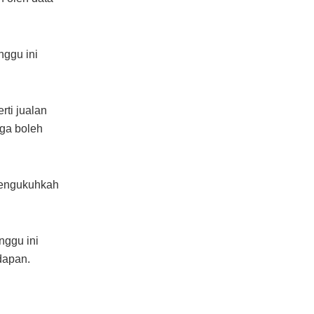
nggu ini
rti jualan
uga boleh
mengukuhkah
nggu ini
dapan.