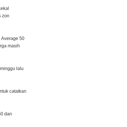
kekal
s zon
g Average 50
arga masih
 minggu lalu
ntuk catatkan
50 dan