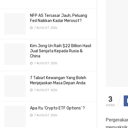
NFP AS Tersasar Jauh, Peluang
Fed Naikkan Kadar Merosot?
7 AUGUST 2026
Kim Jong Un Raih $22 Billion Hasil
Jual Senjata Kepada Rusia &
China
7 AUGUST 2026
7 Tabiat Kewangan Yang Boleh
Menjejaskan Masa Depan Anda
7 AUGUST 2026
3
VIEWS
Apa Itu ‘Crypto ETF Options’ ?
7 AUGUST 2026
Pergerakan
menyaksika