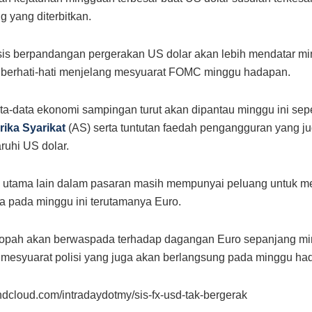
g yang diterbitkan.
is berpandangan pergerakan US dolar akan lebih mendatar mi
 berhati-hati menjelang mesyuarat FOMC minggu hadapan.
a-data ekonomi sampingan turut akan dipantau minggu ini sepe
ika Syarikat
(AS) serta tuntutan faedah pengangguran yang j
uhi US dolar.
 utama lain dalam pasaran masih mempunyai peluang untuk 
nya pada minggu ini terutamanya Euro.
ropah akan berwaspada terhadap dagangan Euro sepanjang mi
mesyuarat polisi yang juga akan berlangsung pada minggu ha
undcloud.com/intradaydotmy/sis-fx-usd-tak-bergerak