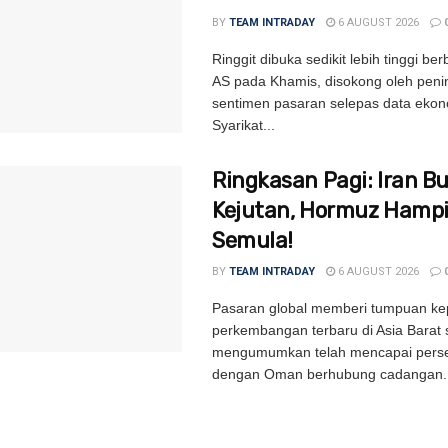
BY
TEAM INTRADAY
6 AUGUST 2026
Ringgit dibuka sedikit lebih tinggi be
AS pada Khamis, disokong oleh peni
sentimen pasaran selepas data ekon
Syarikat...
Ringkasan Pagi: Iran B
Kejutan, Hormuz Hampi
Semula!
BY
TEAM INTRADAY
6 AUGUST 2026
Pasaran global memberi tumpuan k
perkembangan terbaru di Asia Barat 
mengumumkan telah mencapai perse
dengan Oman berhubung cadangan..