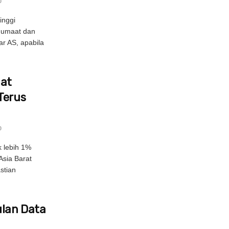
0
inggi
Jumaat dan
ar AS, apabila
uat
Terus
0
 lebih 1%
Asia Barat
stian
lan Data