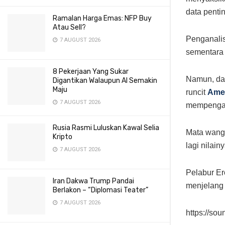
data pentin
Ramalan Harga Emas: NFP Buy
Atau Sell?
Penganalis
7 AUGUST 2026
sementara
8 Pekerjaan Yang Sukar
Namun, dat
Digantikan Walaupun AI Semakin
Maju
runcit
Amer
7 AUGUST 2026
mempengar
Rusia Rasmi Luluskan Kawal Selia
Mata wang
Kripto
lagi nilai
7 AUGUST 2026
Pelabur E
Iran Dakwa Trump Pandai
menjelang 
Berlakon – “Diplomasi Teater”
7 AUGUST 2026
https://so