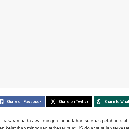
Share on Facebook
Share on Twitter
Share to Wha
 pasaran pada awal minggu ini perlahan selepas pelabur telah
n kejatuhan mingguan terbesar buat US dolar susulan terkesan