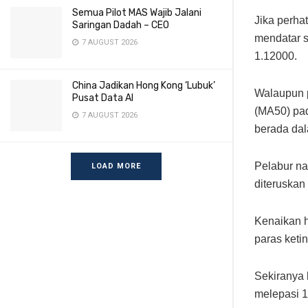
Semua Pilot MAS Wajib Jalani
Jika perha
Saringan Dadah – CEO
mendatar s
7 AUGUST 2026
1.12000.
China Jadikan Hong Kong ‘Lubuk’
Walaupun p
Pusat Data AI
(MA50) pad
7 AUGUST 2026
berada dal
Pelabur na
LOAD MORE
diteruskan 
Kenaikan h
paras keti
Sekiranya 
melepasi 1