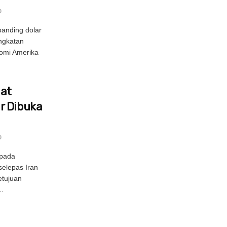
0
rbanding dolar
ngkatan
omi Amerika
uat
r Dibuka
0
epada
selepas Iran
tujuan
.