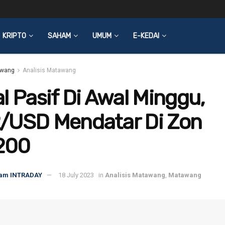
KRIPTO
SAHAM
UMUM
E-KEDAI
wang
Analisis Matawang
l Pasif Di Awal Minggu,
/USD Mendatar Di Zon
1200
am INTRADAY
18 July 2023
in
Analisis Matawang
,
Matawang