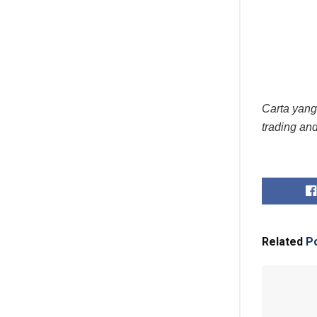
Carta yang
trading an
Related
Po