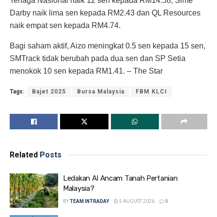
Tenaga Nasional naik 12 sen kepada RM14.58, Sime
Darby naik lima sen kepada RM2.43 dan QL Resources
naik empat sen kepada RM4.74.
Bagi saham aktif, Aizo meningkat 0.5 sen kepada 15 sen,
SMTrack tidak berubah pada dua sen dan SP Setia
menokok 10 sen kepada RM1.41. – The Star
Tags:
Bajet 2025
Bursa Malaysia
FBM KLCI
Related
Posts
Ledakan AI Ancam Tanah Pertanian
Malaysia?
BY
TEAM INTRADAY
5 AUGUST 2026
0