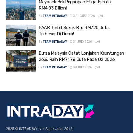
Maybank Beli Pegangan Etiqa Bernilai
RM4.83 Billion!
BY
TEAM INTRADAY
3 AUGUST 2026
0
PAAB Terbit Sukuk Biru RM720 Juta,
Terbesar Di Dunia!
BY
TEAM INTRADAY
31 JULY 2026
0
Bursa Malaysia Catat Lonjakan Keuntungan
26%, Raih RM71.78 Juta Pada Q2 2026
BY
TEAM INTRADAY
30 JULY 2026
0
2025 © INTRADAY.my ⚡ Sejak Julai 2013.