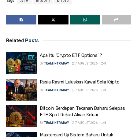
Tags:
ATH
bitcoin
kripto
Related
Posts
Apa Itu ‘Crypto ETF Options’ ?
BY
TEAM INTRADAY
7 AUGUST 2026
0
Rusia Rasmi Luluskan Kawal Selia Kripto
BY
TEAM INTRADAY
7 AUGUST 2026
0
Bitcoin Berdepan Tekanan Baharu Selepas
ETF Spot Rekod Aliran Keluar
BY
TEAM INTRADAY
7 AUGUST 2026
0
Mastercard Uji Sistem Baharu Untuk