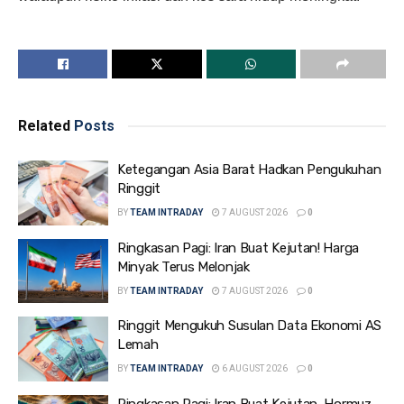
Related
Posts
Ketegangan Asia Barat Hadkan Pengukuhan
Ringgit
BY
TEAM INTRADAY
7 AUGUST 2026
0
Ringkasan Pagi: Iran Buat Kejutan! Harga
Minyak Terus Melonjak
BY
TEAM INTRADAY
7 AUGUST 2026
0
Ringgit Mengukuh Susulan Data Ekonomi AS
Lemah
BY
TEAM INTRADAY
6 AUGUST 2026
0
Ringkasan Pagi: Iran Buat Kejutan, Hormuz