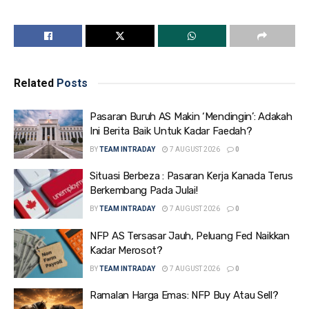
Related
Posts
Pasaran Buruh AS Makin ‘Mendingin’: Adakah
Ini Berita Baik Untuk Kadar Faedah?
BY
TEAM INTRADAY
7 AUGUST 2026
0
Situasi Berbeza : Pasaran Kerja Kanada Terus
Berkembang Pada Julai!
BY
TEAM INTRADAY
7 AUGUST 2026
0
NFP AS Tersasar Jauh, Peluang Fed Naikkan
Kadar Merosot?
BY
TEAM INTRADAY
7 AUGUST 2026
0
Ramalan Harga Emas: NFP Buy Atau Sell?