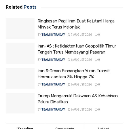
Related
Posts
Ringkasan Pagi: Iran Buat Kejutan! Harga
Minyak Terus Melonjak
BY
TEAM INTRADAY
7 AUGUST 2026
0
Iran-AS : Ketidaktentuan Geopolitik Timur
Tengah Terus Membayangi Pasaran
BY
TEAM INTRADAY
6 AUGUST 2026
0
Iran & Oman Bincangkan Yuran Transit
Hormuz antara 3% Hingga 7%
BY
TEAM INTRADAY
6 AUGUST 2026
0
Trump Mengamuk! Dakwaan AS Kehabisan
Peluru Dinafikan
BY
TEAM INTRADAY
6 AUGUST 2026
0
Trending
Comments
Latest