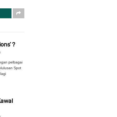
ons’ ?
0
ngan pelbagai
elulusan Spot
lagi
Kawal
0