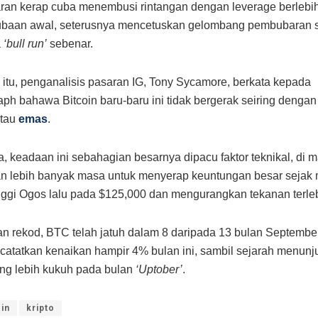
an kerap cuba menembusi rintangan dengan leverage berlebih
ubaan awal, seterusnya mencetuskan gelombang pembubaran 
a
‘bull run’
sebenar.
itu, penganalisis pasaran IG, Tony Sycamore, berkata kepada
aph bahawa Bitcoin baru-baru ini tidak bergerak seiring denga
atau
emas
.
, keadaan ini sebahagian besarnya dipacu faktor teknikal, di 
n lebih banyak masa untuk menyerap keuntungan besar sejak
inggi Ogos lalu pada $125,000 dan mengurangkan tekanan terleb
n rekod, BTC telah jatuh dalam 8 daripada 13 bulan Septembe
atatkan kenaikan hampir 4% bulan ini, sambil sejarah menunj
ang lebih kukuh pada bulan
‘Uptober’
.
oin
kripto