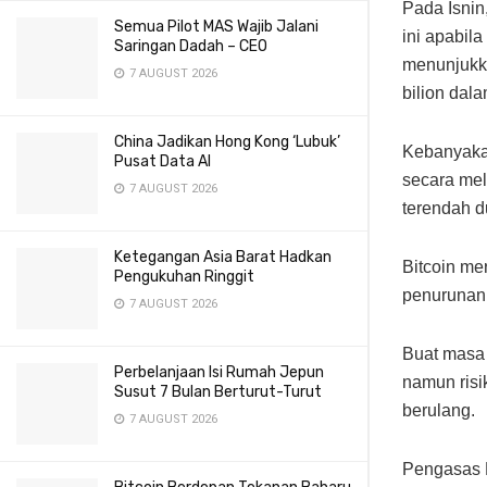
Pada Isnin
Semua Pilot MAS Wajib Jalani
ini apabila
Saringan Dadah – CEO
menunjukka
7 AUGUST 2026
bilion dal
China Jadikan Hong Kong ‘Lubuk’
Kebanyaka
Pusat Data AI
secara melu
7 AUGUST 2026
terendah d
Ketegangan Asia Barat Hadkan
Bitcoin me
Pengukuhan Ringgit
penurunan 
7 AUGUST 2026
Buat masa 
Perbelanjaan Isi Rumah Jepun
namun risi
Susut 7 Bulan Berturut-Turut
berulang.
7 AUGUST 2026
Pengasas R