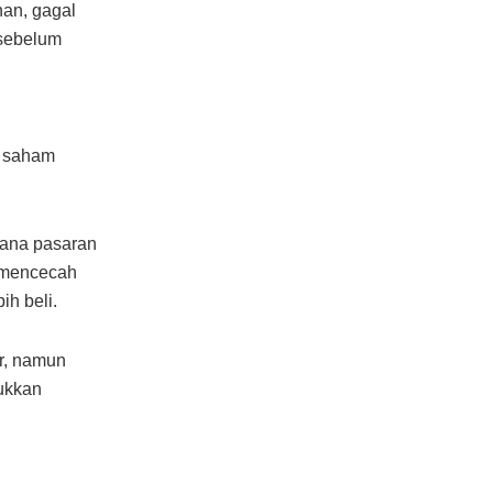
an, gagal
sebelum
n saham
mana pasaran
 mencecah
ih beli.
r, namun
ukkan