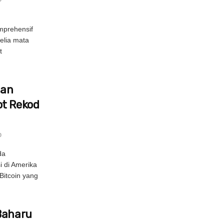
prehensif
elia mata
t
nan
ot Rekod
0
da
i di Amerika
Bitcoin yang
Baharu