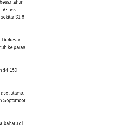
rbesar tahun
oinGlass
sekitar $1.8
ut terkesan
atuh ke paras
h $4,150
 aset utama,
an September
a baharu di