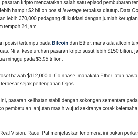
, pasaran kripto mencatatkan salah satu episod pembubaran te
 lebih hampir $2 bilion posisi
leverage
terpaksa ditutup. Data C
n lebih 370,000 pedagang dilikuidasi dengan jumlah kerugian 
am tempoh 24 jam.
n posisi tertumpu pada
Bitcoin
dan Ether, manakala altcoin tur
as. Nilai keseluruhan pasaran kripto susut lebih $150 bilion, j
ua minggu pada $3.95 trilion.
rosot bawah $112,000 di Coinbase, manakala Ether jatuh bawa
terbesar sejak pertengahan Ogos.
ini, pasaran kelihatan stabil dengan sokongan sementara pada
ko pembetulan lanjutan masih wujud sekiranya corak kelemah
eal Vision, Raoul Pal menjelaskan fenomena ini bukan perkar