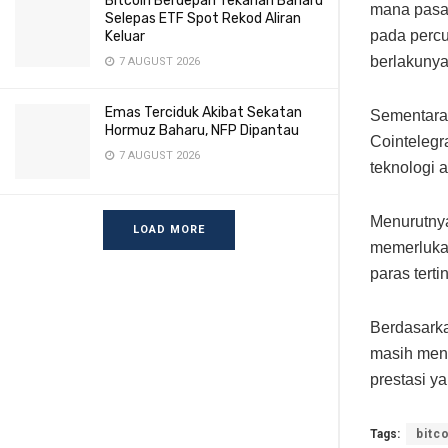
Bitcoin Berdepan Tekanan Baharu
mana pasar
Selepas ETF Spot Rekod Aliran
pada perc
Keluar
berlakuny
7 AUGUST 2026
Emas Terciduk Akibat Sekatan
Sementara 
Hormuz Baharu, NFP Dipantau
Cointelegr
7 AUGUST 2026
teknologi 
Menurutnya
LOAD MORE
memerluka
paras tert
Berdasarka
masih menc
prestasi y
Tags:
bitc