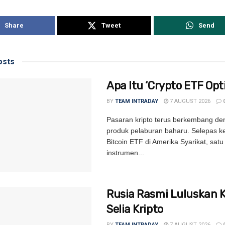
Share
Tweet
Send
sts
Apa Itu ‘Crypto ETF Opti
BY
TEAM INTRADAY
7 AUGUST 2026
Pasaran kripto terus berkembang de
produk pelaburan baharu. Selepas k
Bitcoin ETF di Amerika Syarikat, satu 
instrumen...
Rusia Rasmi Luluskan 
Selia Kripto
BY
TEAM INTRADAY
7 AUGUST 2026