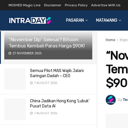
MOSHED Magic Line
Disclaimer
Privacy Policy
Advertise With Us
LATEST
TRENDING
Filter
PASARAN
MATAWANG
“November Dip” Selesai? Bitcoin
Home
Kript
Tembus Kembali Paras Harga $90K!
“Nov
27 NOVEMBER 2025
Tem
Semua Pilot MAS Wajib Jalani
Saringan Dadah – CEO
$90
7 AUGUST 2026
by
Te
China Jadikan Hong Kong ‘Lubuk’
Pusat Data AI
7 AUGUST 2026