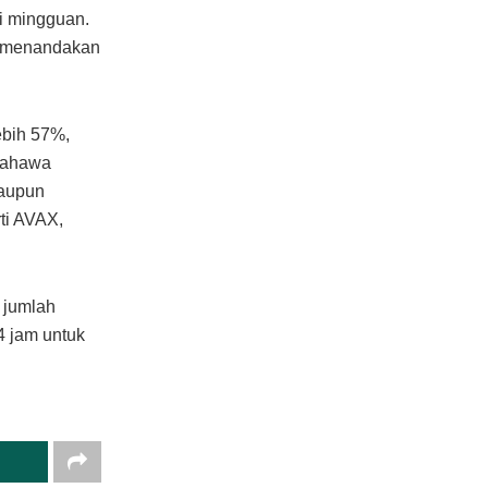
gi mingguan.
o, menandakan
ebih 57%,
 bahawa
laupun
ti AVAX,
 jumlah
4 jam untuk