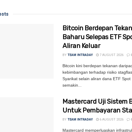
sts
Bitcoin Berdepan Teka
Baharu Selepas ETF Sp
Aliran Keluar
BY
TEAM INTRADAY
7 AUGUST 2026
Bitcoin kini berdepan tekanan daripa
kebimbangan terhadap risiko stagflas
Syarikat selain aliran dana ETF Spot 
semakin...
Mastercard Uji Sistem 
Untuk Pembayaran Sta
BY
TEAM INTRADAY
6 AUGUST 2026
Mastercard memperluaskan infrastru