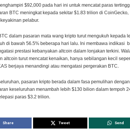
enghampiri $92,000 pada hari ini untuk mencatat paras terting
ran BTC meningkat kepada sekitar $1.83 trilion di CoinGeck
keyakinan pelabur.
TC dalam pasaran mata wang kripto turut mengukuh kepada l
tuh di bawah 56.5% beberapa hari lalu. Ini membawa indikasi
ngatasi prestasi kebanyakan altcoin dalam lonjakan terkini. Wa
 altcoin turut mencatat kenaikan, hanya sebilangan kecil seper
AS berjaya menandingi atau mengatasi pergerakan BTC.
eluruhan, pasaran kripto berada dalam fasa pemulihan dengan
ran keseluruhan menambah lebih $130 bilion dalam tempoh 2
epasi paras $3.2 trilion.
Share
Tweet
Send