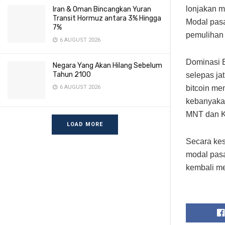
lonjakan m
Iran & Oman Bincangkan Yuran
Transit Hormuz antara 3% Hingga
Modal pasa
7%
pemulihan 
6 AUGUST 2026
Dominasi B
Negara Yang Akan Hilang Sebelum
Tahun 2100
selepas ja
bitcoin me
6 AUGUST 2026
kebanyakan
MNT dan K
LOAD MORE
Secara kes
modal pasa
kembali mel