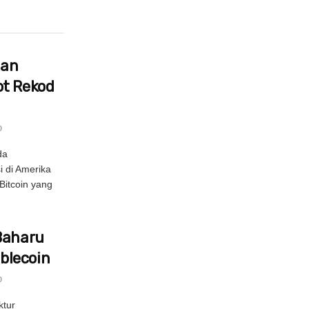
nan
ot Rekod
0
da
i di Amerika
Bitcoin yang
Baharu
blecoin
0
ktur