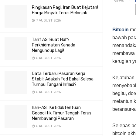
VIEWS
Ringkasan Pagi: Iran Buat Kejutan!
Harga Minyak Terus Melonjak
7 AUGUST 2026
Bitcoin
men
bawah par
Tarif AS ‘Buat Hal’?
Perkhidmatan Kanada
menandakan
Menguncup Lagi!
membawa B
6 AUGUST 2026
kerugian y
Data Terbaru Pasaran Kerja
Kejatuhan 
Stabil: Adakah Fed Bakal Selesa
Tumpu Tangani Inflasi?
menyebabk
6 AUGUST 2026
begitu, do
melantun 
Iran-AS : Ketidaktentuan
beransur-a
Geopolitik Timur Tengah Terus
Membayangi Pasaran
Selepas be
6 AUGUST 2026
bitcoin ak