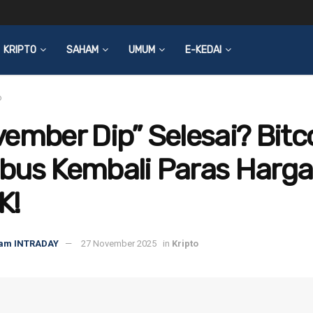
KRIPTO
SAHAM
UMUM
E-KEDAI
o
ember Dip” Selesai? Bitc
bus Kembali Paras Harga
K!
am INTRADAY
27 November 2025
in
Kripto