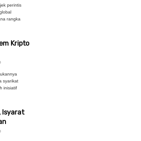
ek perintis
global
ana rangka
tem Kripto
0
dukannya
a syarikat
inisiatif
Isyarat
an
0