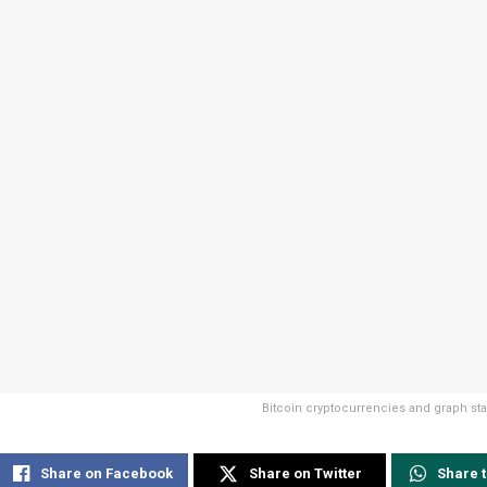
Bitcoin cryptocurrencies and graph st
Share on Facebook
Share on Twitter
Share 