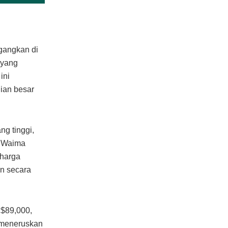
gangkan di
 yang
ini
ian besar
ng tinggi,
. Waima
 harga
n secara
 $89,000,
n meneruskan