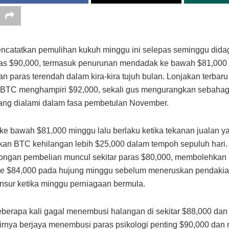
catatkan pemulihan kukuh minggu ini selepas seminggu dida
as $90,000, termasuk penurunan mendadak ke bawah $81,000
 paras terendah dalam kira-kira tujuh bulan. Lonjakan terbaru 
TC menghampiri $92,000, sekali gus mengurangkan sebahag
ang dialami dalam fasa pembetulan November.
ke bawah $81,000 minggu lalu berlaku ketika tekanan jualan ya
an BTC kehilangan lebih $25,000 dalam tempoh sepuluh hari
rongan pembelian muncul sekitar paras $80,000, membolehkan
ke $84,000 pada hujung minggu sebelum meneruskan pendakia
nsur ketika minggu perniagaan bermula.
berapa kali gagal menembusi halangan di sekitar $88,000 dan
hirnya berjaya menembusi paras psikologi penting $90,000 da