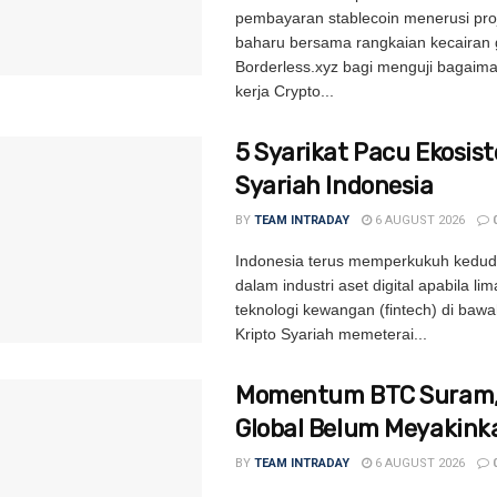
pembayaran stablecoin menerusi proj
baharu bersama rangkaian kecairan 
Borderless.xyz bagi menguji bagaim
kerja Crypto...
5 Syarikat Pacu Ekosis
Syariah Indonesia
BY
TEAM INTRADAY
6 AUGUST 2026
Indonesia terus memperkukuh kedu
dalam industri aset digital apabila lim
teknologi kewangan (fintech) di bawah 
Kripto Syariah memeterai...
Momentum BTC Suram, 
Global Belum Meyakink
BY
TEAM INTRADAY
6 AUGUST 2026