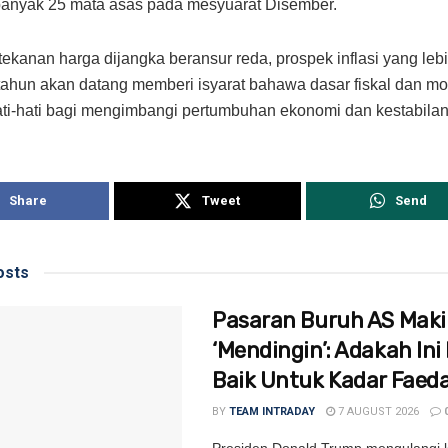
banyak 25 mata asas pada mesyuarat Disember.
ekanan harga dijangka beransur reda, prospek inflasi yang lebi
tahun akan datang memberi isyarat bahawa dasar fiskal dan mo
ati-hati bagi mengimbangi pertumbuhan ekonomi dan kestabilan
Share
Tweet
Send
sts
Pasaran Buruh AS Mak
‘Mendingin’: Adakah Ini 
Baik Untuk Kadar Faed
BY
TEAM INTRADAY
7 AUGUST 2026
Presiden Donald Trump mengulangi