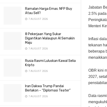
Jabatan Be
Ramalan Harga Emas: NFP Buy
Atau Sell?
2.5% pada 
7 AUGUST 2026
Peningkata
Menteri K
8 Pekerjaan Yang Sukar
Digantikan Walaupun AI Semakin
Inflasi da
Maju
tekanan ha
7 AUGUST 2026
beberapa b
menaikkan 
Rusia Rasmi Luluskan Kawal Selia
Kripto
OBR kini m
7 AUGUST 2026
2027, seta
penstabila
Iran Dakwa Trump Pandai
Berlakon – “Diplomasi Teater”
Data rasmi
7 AUGUST 2026
mengukuhk