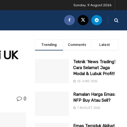
Sunday, 9 August 2026
Trending
Comments
Latest
i UK
Teknik ‘News Trading’:
Cara Selamat Jaga
Modal & Lubuk Profit!
25 JUNE 2026
Ramalan Harga Emas:
0
NFP Buy Atau Sell?
7 AUGUST 2026
Emas Terciduk Akibat