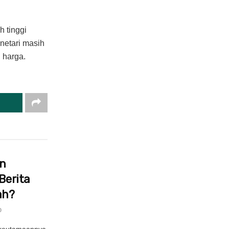
h tinggi
netari masih
 harga.
in
Berita
ah?
0
 keutamaannya