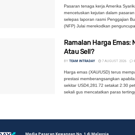
Pasaran tenaga kerja Amerika Syarik
mencetuskan kejutan dalam pasara
selepas laporan rasmi Penggajian B
(NFP) Julai merekodkan penguncupa
Ramalan Harga Emas: 
Atau Sell?
BY
TEAM INTRADAY
7 AUGUST 2026
Harga emas (XAU/USD) terus memp
prestasi memberangsangkan apabila
sekitar USD4,281.72 setakat 2:30 pe
sekali gus mencatatkan paras tertingg
Media Pasaran Kewangan No. 1 di Malaysia