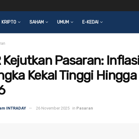
KRIPTO
SAHAM
UMUM
E-KEDAI
ran
Kejutkan Pasaran: Inflas
ngka Kekal Tinggi Hingga
6
am INTRADAY
26 November 2025
in
Pasaran