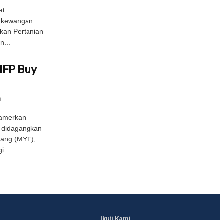
at
n kewangan
ukan Pertanian
n...
NFP Buy
0
amerkan
 didagangkan
tang (MYT),
i...
Ikuti Kami