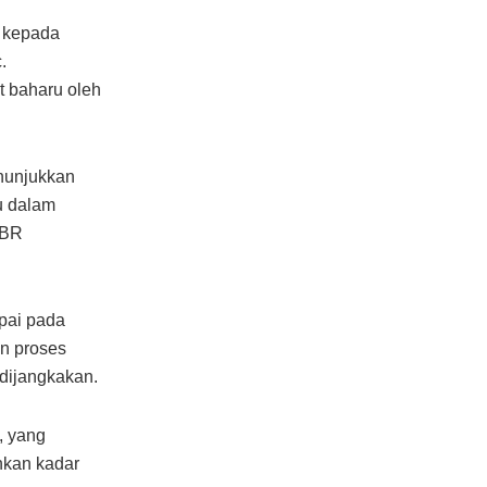
t kepada
.
t baharu oleh
enunjukkan
u dalam
OBR
pai pada
an proses
dijangkakan.
, yang
nkan kadar