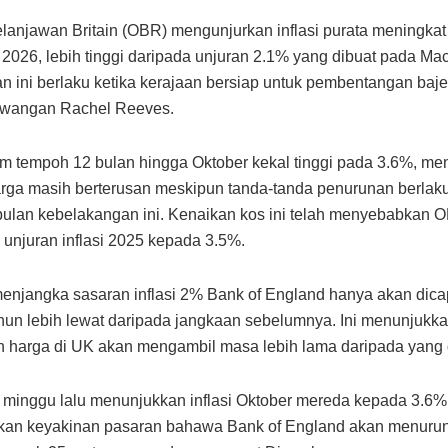
lanjawan Britain (OBR) mengunjurkan inflasi purata meningka
2026, lebih tinggi daripada unjuran 2.1% yang dibuat pada Mac
n ini berlaku ketika kerajaan bersiap untuk pembentangan baje
ewangan Rachel Reeves.
lam tempoh 12 bulan hingga Oktober kekal tinggi pada 3.6%, m
rga masih berterusan meskipun tanda-tanda penurunan berlak
ulan kebelakangan ini. Kenaikan kos ini telah menyebabkan 
unjuran inflasi 2025 kepada 3.5%.
enjangka sasaran inflasi 2% Bank of England hanya akan dica
hun lebih lewat daripada jangkaan sebelumnya. Ini menunjukk
n harga di UK akan mengambil masa lebih lama daripada yang 
 minggu lalu menunjukkan inflasi Oktober mereda kepada 3.6%
an keyakinan pasaran bahawa Bank of England akan menuru