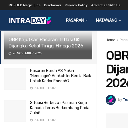
MOSHED Magic Line
Disclaimer
Privacy Policy
Advertise With Us
LATEST
TRENDING
Filter
PASARAN
MATAWANG
OBR Kejutkan Pasaran: Inflasi UK
Home
Pasa
Dijangka Kekal Tinggi Hingga 2026
OBR 
26 NOVEMBER 2025
Dija
Pasaran Buruh AS Makin
‘Mendingin’: Adakah Ini Berita Baik
202
Untuk Kadar Faedah?
7 AUGUST 2026
by
Te
Situasi Berbeza : Pasaran Kerja
Kanada Terus Berkembang Pada
Julai!
7 AUGUST 2026