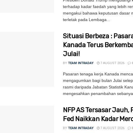
terhadap kadar faedah yang lebih re
mengakui bahawa keputusan dasar m
terletak pada Lembaga...
Situasi Berbeza : Pasar
Kanada Terus Berkemb
Julai!
BY
TEAM INTRADAY
7 AUGUST 2026
Pasaran tenaga kerja Kanada mencat
mengagumkan bagi bulan Julai selep
rasmi daripada Jabatan Statistik Ka
mengesahkan penambahan sebanyak
NFP AS Tersasar Jauh, 
Fed Naikkan Kadar Mer
BY
TEAM INTRADAY
7 AUGUST 2026