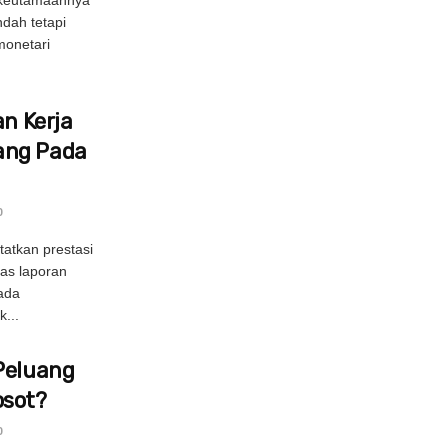
ndah tetapi
onetari
an Kerja
ang Pada
0
atkan prestasi
as laporan
nada
...
Peluang
osot?
0