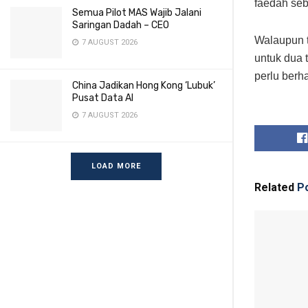
faedah se
Semua Pilot MAS Wajib Jalani
Saringan Dadah – CEO
Walaupun t
7 AUGUST 2026
untuk dua 
perlu berh
China Jadikan Hong Kong ‘Lubuk’
Pusat Data AI
7 AUGUST 2026
LOAD MORE
Related
Po