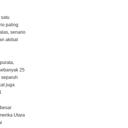
 satu
rio paling
las, senario
an akibat
purata,
sebanyak 25
a separuh
at juga
.
rbesar
merika Utara
i