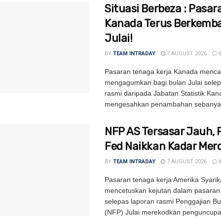
Situasi Berbeza : Pasar
Kanada Terus Berkemb
Julai!
BY
TEAM INTRADAY
7 AUGUST 2026
Pasaran tenaga kerja Kanada mencat
mengagumkan bagi bulan Julai selep
rasmi daripada Jabatan Statistik Ka
mengesahkan penambahan sebanyak
NFP AS Tersasar Jauh, 
Fed Naikkan Kadar Mer
BY
TEAM INTRADAY
7 AUGUST 2026
Pasaran tenaga kerja Amerika Syarik
mencetuskan kejutan dalam pasara
selepas laporan rasmi Penggajian B
(NFP) Julai merekodkan penguncupa