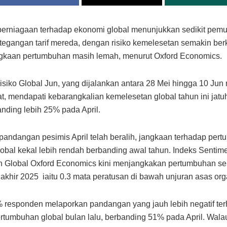
erniagaan terhadap ekonomi global menunjukkan sedikit pemu
tegangan tarif mereda, dengan risiko kemelesetan semakin ber
gkaan pertumbuhan masih lemah, menurut Oxford Economics.
isiko Global Jun, yang dijalankan antara 28 Mei hingga 10 Jun
at, mendapati kebarangkalian kemelesetan global tahun ini jatu
nding lebih 25% pada April.
andangan pesimis April telah beralih, jangkaan terhadap per
obal kekal lebih rendah berbanding awal tahun. Indeks Sentim
n Global Oxford Economics kini menjangkakan pertumbuhan s
akhir 2025 iaitu 0.3 mata peratusan di bawah unjuran asas orga
responden melaporkan pandangan yang jauh lebih negatif te
rtumbuhan global bulan lalu, berbanding 51% pada April. Wal