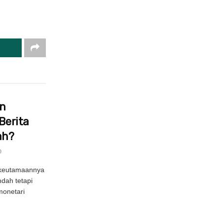
in
Berita
ah?
0
 keutamaannya
ndah tetapi
onetari