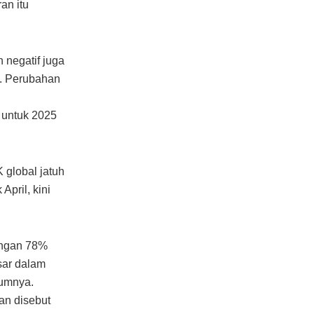
an itu
 negatif juga
l. Perubahan
 untuk 2025
 global jatuh
pril, kini
engan 78%
sar dalam
lumnya.
an disebut