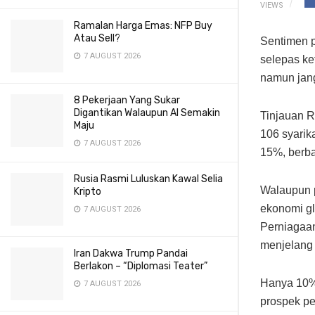
VIEWS
Ramalan Harga Emas: NFP Buy
Atau Sell?
Sentimen p
7 AUGUST 2026
selepas ke
namun jan
8 Pekerjaan Yang Sukar
Digantikan Walaupun AI Semakin
Tinjauan R
Maju
106 syarik
7 AUGUST 2026
15%, berba
Rusia Rasmi Luluskan Kawal Selia
Walaupun p
Kripto
ekonomi gl
7 AUGUST 2026
Perniagaa
menjelang 
Iran Dakwa Trump Pandai
Berlakon – “Diplomasi Teater”
Hanya 10% 
7 AUGUST 2026
prospek pe