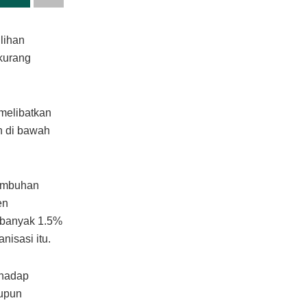
lihan
kurang
 melibatkan
h di bawah
tumbuhan
en
ebanyak 1.5%
nisasi itu.
rhadap
aupun