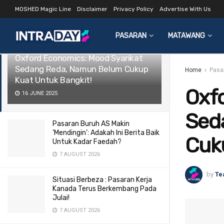
MOSHED Magic Line
Disclaimer
Privacy Policy
Advertise With Us
LATEST
TRENDING
Filter
PASARAN
MATAWANG
Oxford Economics: Mood Syarikat
Sedang Reda, Namun Belum Cukup
Home
Pasa
Kuat Untuk Bangkit!
Oxf
16 JUNE 2025
Sed
Pasaran Buruh AS Makin
‘Mendingin’: Adakah Ini Berita Baik
Cuku
Untuk Kadar Faedah?
7 AUGUST 2026
by
Te
Situasi Berbeza : Pasaran Kerja
Kanada Terus Berkembang Pada
Julai!
7 AUGUST 2026