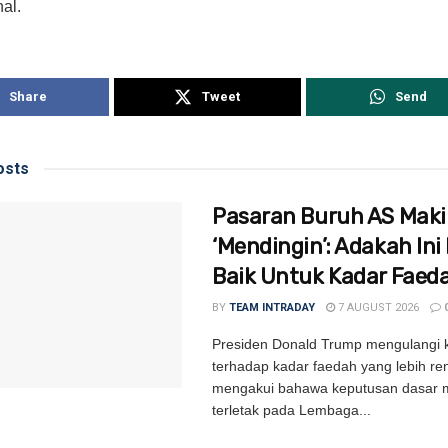
al.
Share
Tweet
Send
sts
Pasaran Buruh AS Mak
‘Mendingin’: Adakah Ini 
Baik Untuk Kadar Faed
BY
TEAM INTRADAY
7 AUGUST 2026
Presiden Donald Trump mengulangi
terhadap kadar faedah yang lebih re
mengakui bahawa keputusan dasar m
terletak pada Lembaga...