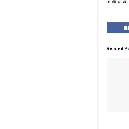
multinasion
Related
Po