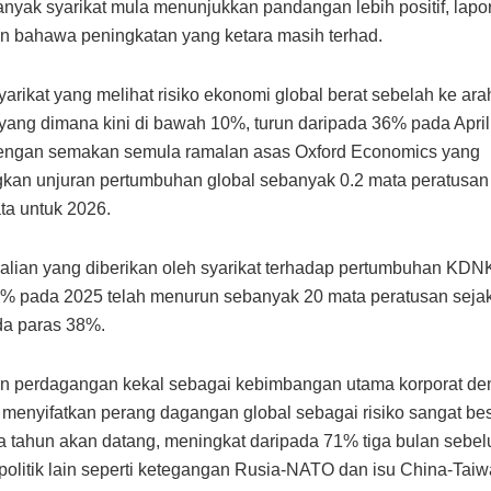
nyak syarikat mula menunjukkan pandangan lebih positif, lapor
 bahawa peningkatan yang ketara masih terhad.
yarikat yang melihat risiko ekonomi global berat sebelah ke arah
yang dimana kini di bawah 10%, turun daripada 36% pada Apri
 dengan semakan semula ramalan asas Oxford Economics yang
an unjuran pertumbuhan global sebanyak 0.2 mata peratusan
ta untuk 2026.
lian yang diberikan oleh syarikat terhadap pertumbuhan KDNK
% pada 2025 telah menurun sebanyak 20 mata peratusan sejak A
da paras 38%.
n perdagangan kekal sebagai kebimbangan utama korporat d
menyifatkan perang dagangan global sebagai risiko sangat be
 tahun akan datang, meningkat daripada 71% tiga bulan sebe
politik lain seperti ketegangan Rusia-NATO dan isu China-Taiw