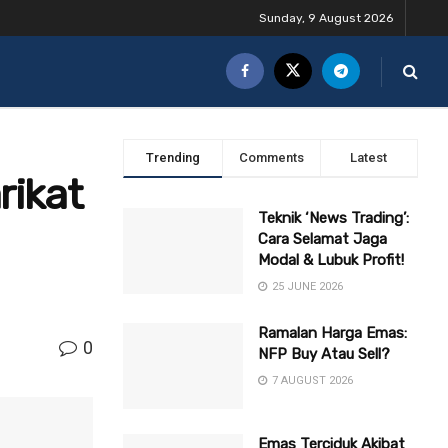
Sunday, 9 August 2026
Trending
Comments
Latest
rikat
Teknik ‘News Trading’:
Cara Selamat Jaga
Modal & Lubuk Profit!
25 JUNE 2026
Ramalan Harga Emas:
0
NFP Buy Atau Sell?
7 AUGUST 2026
Emas Terciduk Akibat