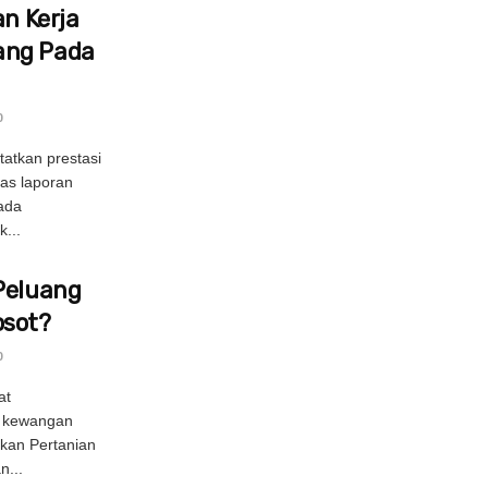
an Kerja
ang Pada
0
atkan prestasi
as laporan
nada
...
Peluang
osot?
0
at
n kewangan
ukan Pertanian
n...