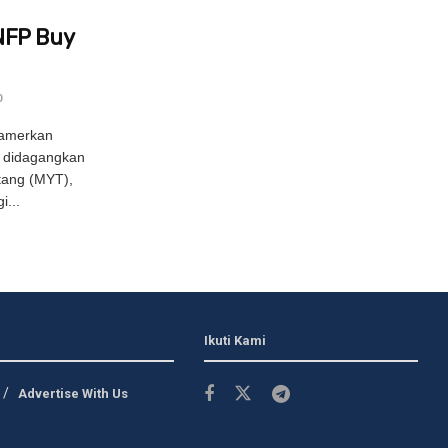
NFP Buy
0
amerkan
 didagangkan
tang (MYT),
i...
Ikuti Kami
Advertise With Us