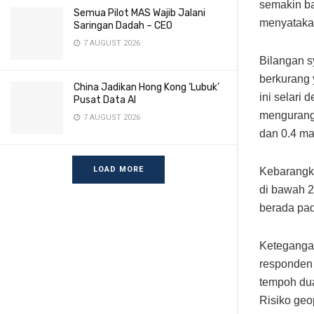
semakin ba
Semua Pilot MAS Wajib Jalani
menyatakan
Saringan Dadah – CEO
7 AUGUST 2026
Bilangan s
berkurang 
China Jadikan Hong Kong ‘Lubuk’
ini selari
Pusat Data AI
mengurangk
7 AUGUST 2026
dan 0.4 ma
LOAD MORE
Kebarangka
di bawah 2
berada pa
Keteganga
responden 
tempoh dua
Risiko geo