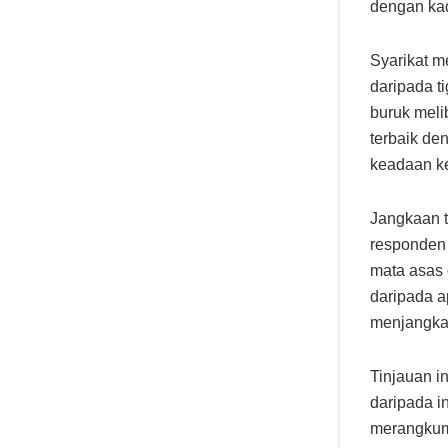
dengan kad
Syarikat m
daripada ti
buruk meli
terbaik de
keadaan ke
Jangkaan t
responden
mata asas 
daripada a
menjangka 
Tinjauan i
daripada i
merangkumi