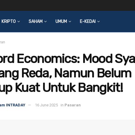
KRIPTO
SAHAM
UMUM
E-KEDAI
ran
ord Economics: Mood Sya
ang Reda, Namun Belum
p Kuat Untuk Bangkit!
am INTRADAY
16 June 2025
in
Pasaran