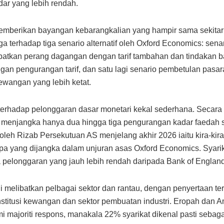
ar yang lebih rendah.
emberikan bayangan kebarangkalian yang hampir sama sekitar
ga terhadap tiga senario alternatif oleh Oxford Economics: sena
batkan perang dagangan dengan tarif tambahan dan tindakan ba
ngan pengurangan tarif, dan satu lagi senario pembetulan pasar
wangan yang lebih ketat.
erhadap pelonggaran dasar monetari kekal sederhana. Secara 
 menjangka hanya dua hingga tiga pengurangan kadar faedah 
oleh Rizab Persekutuan AS menjelang akhir 2026 iaitu kira-kir
pa yang dijangka dalam unjuran asas Oxford Economics. Syarik
pelonggaran yang jauh lebih rendah daripada Bank of England
ni melibatkan pelbagai sektor dan rantau, dengan penyertaan te
nstitusi kewangan dan sektor pembuatan industri. Eropah dan A
 majoriti respons, manakala 22% syarikat dikenal pasti sebaga