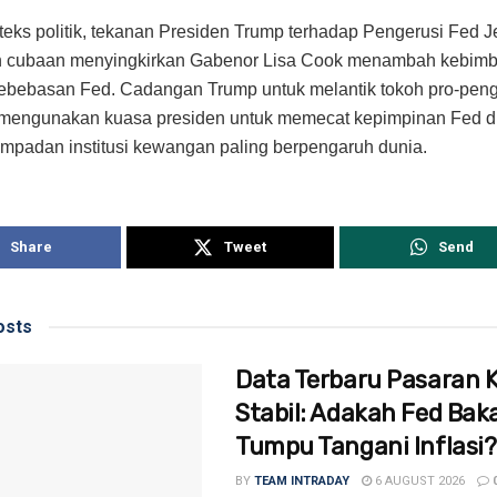
eks politik, tekanan Presiden Trump terhadap Pengerusi Fed 
n cubaan menyingkirkan Gabenor Lisa Cook menambah kebim
kebebasan Fed. Cadangan Trump untuk melantik tokoh pro-pen
mengunakan kuasa presiden untuk memecat kepimpinan Fed di
mpadan institusi kewangan paling berpengaruh dunia.
Share
Tweet
Send
sts
Data Terbaru Pasaran K
Stabil: Adakah Fed Baka
Tumpu Tangani Inflasi?
BY
TEAM INTRADAY
6 AUGUST 2026