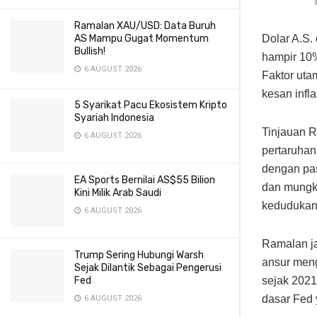
Ramalan XAU/USD: Data Buruh
AS Mampu Gugat Momentum
Dolar A.S.
Bullish!
hampir 10%
6 AUGUST 2026
Faktor uta
kesan infla
5 Syarikat Pacu Ekosistem Kripto
Syariah Indonesia
Tinjauan R
6 AUGUST 2026
pertaruhan
dengan pa
EA Sports Bernilai AS$55 Bilion
dan mungki
Kini Milik Arab Saudi
kedudukan
6 AUGUST 2026
Ramalan j
Trump Sering Hubungi Warsh
ansur meng
Sejak Dilantik Sebagai Pengerusi
Fed
sejak 2021
dasar Fed 
6 AUGUST 2026