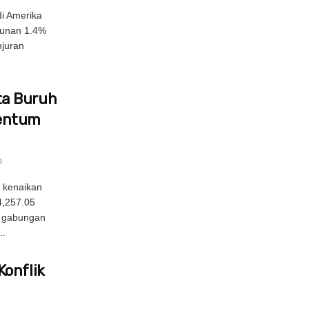
di Amerika
hunan 1.4%
njuran
a Buruh
entum
0
 kenaikan
4,257.05
g gabungan
..
Konflik