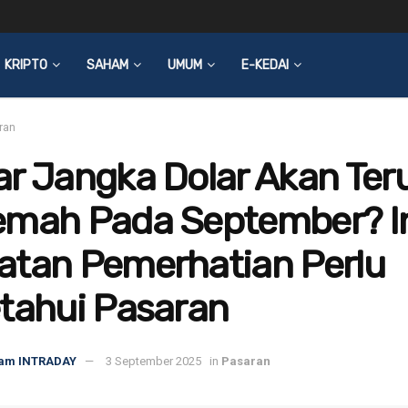
KRIPTO
SAHAM
UMUM
E-KEDAI
ran
r Jangka Dolar Akan Ter
emah Pada September? I
atan Pemerhatian Perlu
tahui Pasaran
am INTRADAY
3 September 2025
in
Pasaran