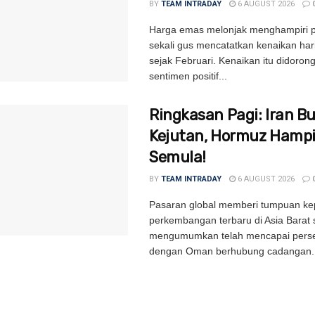
BY
TEAM INTRADAY
6 AUGUST 2026
Harga emas melonjak menghampiri p
sekali gus mencatatkan kenaikan har
sejak Februari. Kenaikan itu didoron
sentimen positif...
Ringkasan Pagi: Iran B
Kejutan, Hormuz Hampi
Semula!
BY
TEAM INTRADAY
6 AUGUST 2026
Pasaran global memberi tumpuan k
perkembangan terbaru di Asia Barat 
mengumumkan telah mencapai perse
dengan Oman berhubung cadangan..