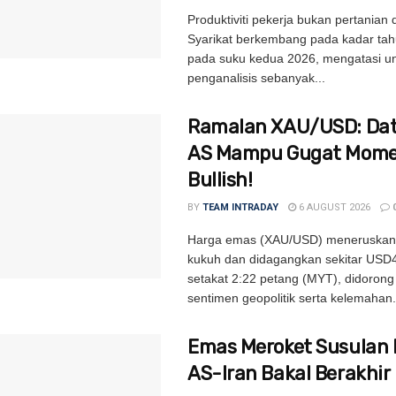
Produktiviti pekerja bukan pertanian 
Syarikat berkembang pada kadar ta
pada suku kedua 2026, mengatasi u
penganalisis sebanyak...
Ramalan XAU/USD: Dat
AS Mampu Gugat Mom
Bullish!
BY
TEAM INTRADAY
6 AUGUST 2026
Harga emas (XAU/USD) meneruskan
kukuh dan didagangkan sekitar USD
setakat 2:22 petang (MYT), didoron
sentimen geopolitik serta kelemahan.
Emas Meroket Susulan 
AS-Iran Bakal Berakhir