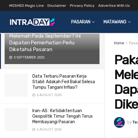
MOSHED Magic Line
Disclaimer
Privacy Policy
Advertise With Us
LATEST
TRENDING
Filter
PASARAN
MATAWANG
Pakar Jangka Dolar Akan Terus
Melemah Pada September? Ini
Dapatan Pemerhatian Perlu
Home
Pasa
Diketahui Pasaran
Paka
3 SEPTEMBER 2025
Mel
Data Terbaru Pasaran Kerja
Stabil: Adakah Fed Bakal Selesa
Dap
Tumpu Tangani Inflasi?
6 AUGUST 2026
Dike
Iran-AS : Ketidaktentuan
Geopolitik Timur Tengah Terus
Membayangi Pasaran
by
Te
6 AUGUST 2026