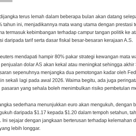
 dijangka terus lemah dalam beberapa bulan akan datang selep
 tahun ini, menjadikannya mata wang utama dengan prestasi t
ma termasuk kebimbangan terhadap campur tangan politik ke at
si daripada tarif serta dasar fiskal besar-besaran kerajaan A.S.
euters mendapati hampir 80% pakar strategi kewangan mata w
 penjualan dolar AS akan kekal atau meningkat sehingga akhir
saran sepenuhnya menjangka dua pemotongan kadar oleh Fed 
n sekali lagi pada awal 2026. Waima begitu, ada juga pering
 pasaran yang sehala boleh menimbulkan risiko pembetulan 
angka sederhana menunjukkan euro akan mengukuh, dengan b
ukuh daripada $1.17 kepada $1.20 dalam tempoh setahun, taha
. Ini sejajar dengan jangkaan berterusan terhadap kelemahan d
yang lebih longgar.