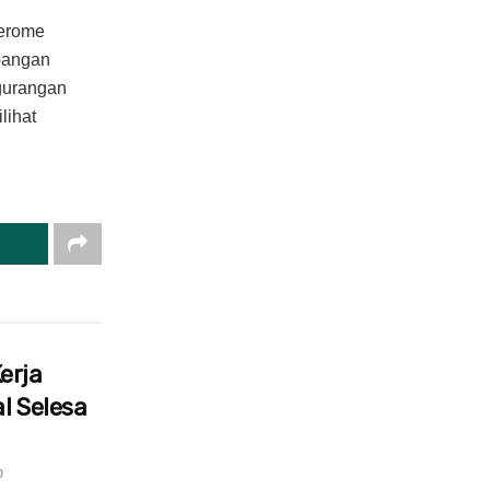
Jerome
bangan
gurangan
lihat
erja
l Selesa
0