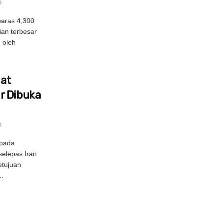
0
aras 4,300
ian terbesar
g oleh
uat
r Dibuka
0
epada
selepas Iran
tujuan
.