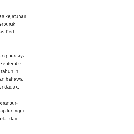
as kejatuhan
erburuk.
as Fed,
ang percaya
 September,
tahun ini
atan bahawa
mendadak.
eransur-
p tertinggi
olar dan