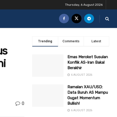
Thursday, 6 August 2026
Trending
Comments
Latest
us
Emas Meroket Susulan
ni
Konflik AS-Iran Bakal
Berakhir
6 AUGUST 2026
Ramalan XAU/USD:
Data Buruh AS Mampu
Gugat Momentum
0
Bullish!
6 AUGUST 2026