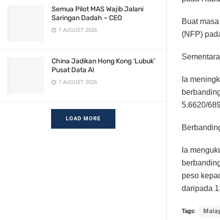
Semua Pilot MAS Wajib Jalani
Saringan Dadah – CEO
Buat masa 
7 AUGUST 2026
(NFP) pada
Sementara 
China Jadikan Hong Kong ‘Lubuk’
Pusat Data AI
Ia meningk
7 AUGUST 2026
berbanding
5.6620/689
LOAD MORE
Berbanding
Ia menguku
berbanding
peso kepad
daripada 
Tags:
Mala