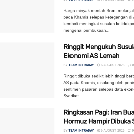
Harga minyak mentah Brent melonjak
pada Khamis selepas ketegangan di 
kembali meningkat susulan ketidakpa
mengenai pembukaan...
Ringgit Mengukuh Susul
Ekonomi AS Lemah
BY
TEAM INTRADAY
6 AUGUST 2026
0
Ringgit dibuka sedikit lebih tinggi be
AS pada Khamis, disokong oleh peni
sentimen pasaran selepas data ekon
Syarikat...
Ringkasan Pagi: Iran Bua
Hormuz Hampir Dibuka 
BY
TEAM INTRADAY
6 AUGUST 2026
0