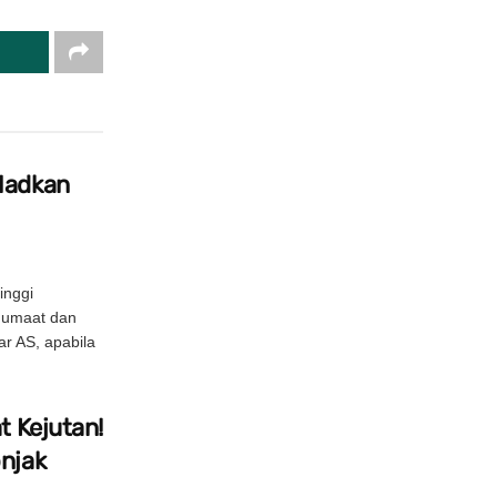
Hadkan
inggi
Jumaat dan
ar AS, apabila
t Kejutan!
onjak