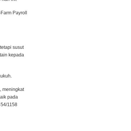
Farm Payroll
etapi susut
tain kepada
kukuh.
, meningkat
naik pada
454/1158