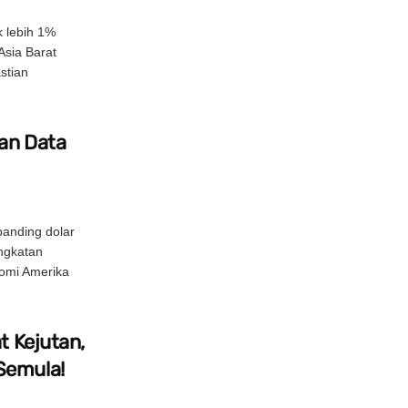
 lebih 1%
Asia Barat
stian
an Data
rbanding dolar
ngkatan
omi Amerika
t Kejutan,
Semula!