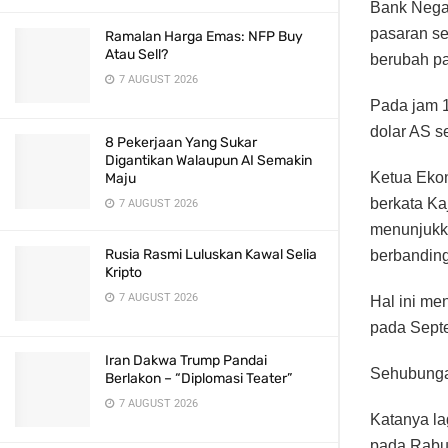
Bank Nega
pasaran se
Ramalan Harga Emas: NFP Buy
Atau Sell?
berubah pa
7 AUGUST 2026
Pada jam 1
dolar AS s
8 Pekerjaan Yang Sukar
Digantikan Walaupun AI Semakin
Ketua Eko
Maju
berkata Ka
7 AUGUST 2026
menunjukka
Rusia Rasmi Luluskan Kawal Selia
berbanding
Kripto
7 AUGUST 2026
Hal ini m
pada Sept
Iran Dakwa Trump Pandai
Sehubungan
Berlakon – “Diplomasi Teater”
7 AUGUST 2026
Katanya lag
pada Rabu,