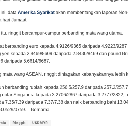
ini, data
Amerika Syarikat
akan membentangkan laporan Non-
 hari Jumaat.
itu, ringgit bercampur-campur berbanding mata wang utama.
at berbanding euro kepada 4.9126/9365 daripada 4.9223/9287 t
 yen kepada 2.8469/8609 daripada 2.8430/8469 dan pound Bri
6 daripada 5.6614/6687.
 mata wang ASEAN, ringgit diniagakan kebanyakannya lebih 
h berbanding rupiah kepada 256.5/257.9 daripada 257.2/257.7
 dolar Singapura kepada 3.2706/2867 daripada 3.2777/2822, 
a 7.35/7.39 daripada 7.37/7.38 dan naik berbanding baht 13.0
13.0529/0759. – Bernama
ysia
Ringgit
USDMYR