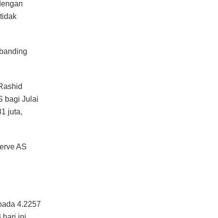
dengan
tidak
rbanding
Rashid
 bagi Julai
 juta,
serve AS
 pada 4.2257
ari ini.