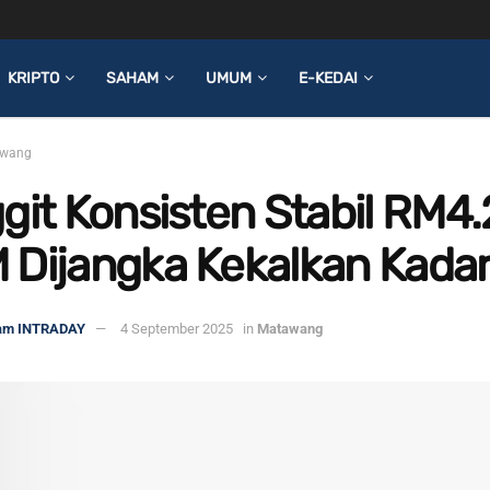
KRIPTO
SAHAM
UMUM
E-KEDAI
wang
git Konsisten Stabil RM4.
 Dijangka Kekalkan Kada
am INTRADAY
4 September 2025
in
Matawang