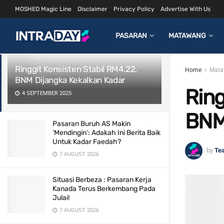
MOSHED Magic Line
Disclaimer
Privacy Policy
Advertise With Us
LATEST
TRENDING
Filter
PASARAN
MATAWANG
Ringgit Konsisten Stabil RM4.22,
Home
Mata
BNM Dijangka Kekalkan Kadar
Ring
4 SEPTEMBER 2025
BNM
Pasaran Buruh AS Makin
‘Mendingin’: Adakah Ini Berita Baik
Untuk Kadar Faedah?
by
Te
7 AUGUST 2026
Situasi Berbeza : Pasaran Kerja
Kanada Terus Berkembang Pada
Julai!
7 AUGUST 2026