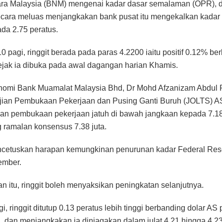
ra Malaysia (BNM) mengenai kadar dasar semalaman (OPR), 
cara meluas menjangkakan bank pusat itu mengekalkan kadar 
da 2.75 peratus.
0 pagi, ringgit berada pada paras 4.2200 iaitu positif 0.12% be
ejak ia dibuka pada awal dagangan harian Khamis.
nomi Bank Muamalat Malaysia Bhd, Dr Mohd Afzanizam Abdul 
jian Pembukaan Pekerjaan dan Pusing Ganti Buruh (JOLTS) AS
n pembukaan pekerjaan jatuh di bawah jangkaan kepada 7.181
 ramalan konsensus 7.38 juta.
encetuskan harapan kemungkinan penurunan kadar Federal Re
ember.
 itu, ringgit boleh menyaksikan peningkatan selanjutnya.
i, ringgit ditutup 0.13 peratus lebih tinggi berbanding dolar AS
 dan menjangkakan ia diniagakan dalam julat 4.21 hingga 4.23 h