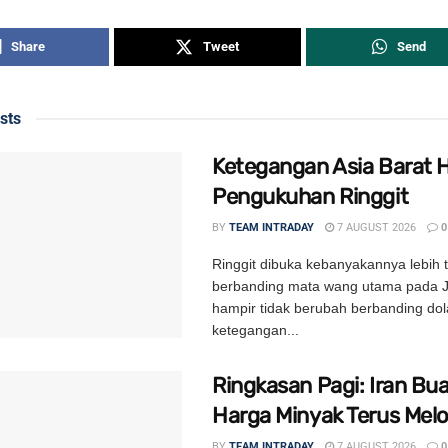
Share
Tweet
Send
sts
Ketegangan Asia Barat 
Pengukuhan Ringgit
BY
TEAM INTRADAY
7 AUGUST 2026
0
Ringgit dibuka kebanyakannya lebih t
berbanding mata wang utama pada 
hampir tidak berubah berbanding dol
ketegangan...
Ringkasan Pagi: Iran Bua
Harga Minyak Terus Mel
BY
TEAM INTRADAY
7 AUGUST 2026
0