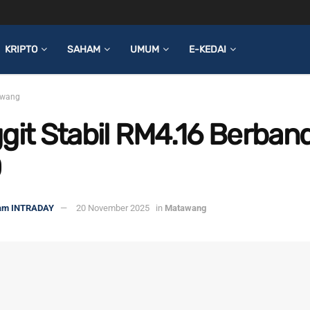
KRIPTO
SAHAM
UMUM
E-KEDAI
wang
git Stabil RM4.16 Berban
D
am INTRADAY
20 November 2025
in
Matawang