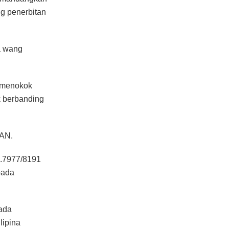
g penerbitan
a wang
, menokok
k berbanding
EAN.
2.7977/8191
pada
pada
lipina