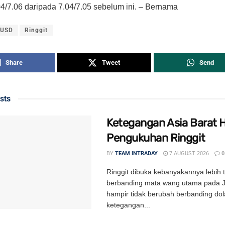
4/7.06 daripada 7.04/7.05 sebelum ini. – Bernama
/USD
Ringgit
Share
Tweet
Send
sts
Ketegangan Asia Barat 
Pengukuhan Ringgit
BY
TEAM INTRADAY
7 AUGUST 2026
0
Ringgit dibuka kebanyakannya lebih t
berbanding mata wang utama pada 
hampir tidak berubah berbanding dol
ketegangan...