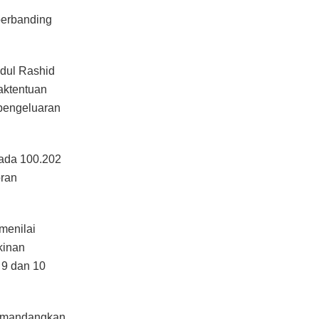
berbanding
dul Rashid
aktentuan
 pengeluaran
ada 100.202
oran
menilai
kinan
 9 dan 10
 memandangkan