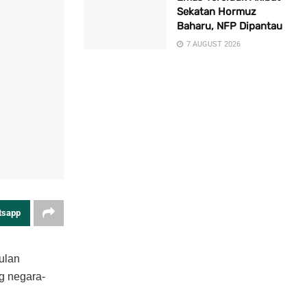
Sekatan Hormuz
Baharu, NFP Dipantau
7 AUGUST 2026
tsapp
sulan
g negara-