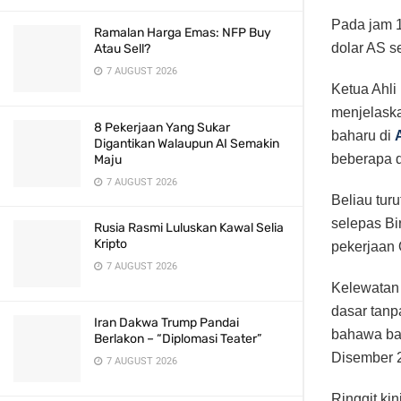
Pada jam 1
Ramalan Harga Emas: NFP Buy
dolar AS s
Atau Sell?
7 AUGUST 2026
Ketua Ahl
menjelaska
8 Pekerjaan Yang Sukar
baharu di
Digantikan Walaupun AI Semakin
beberapa 
Maju
7 AUGUST 2026
Beliau tu
selepas Bi
Rusia Rasmi Luluskan Kawal Selia
Kripto
pekerjaan 
7 AUGUST 2026
Kelewatan 
dasar tanp
Iran Dakwa Trump Pandai
bahawa ban
Berlakon – “Diplomasi Teater”
Disember 
7 AUGUST 2026
Ringgit ki