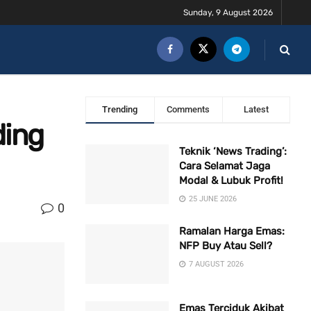
Sunday, 9 August 2026
Trending
Comments
Latest
ding
Teknik ‘News Trading’:
Cara Selamat Jaga
Modal & Lubuk Profit!
25 JUNE 2026
0
Ramalan Harga Emas:
NFP Buy Atau Sell?
7 AUGUST 2026
Emas Terciduk Akibat