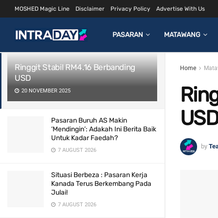
MOSHED Magic Line
Disclaimer
Privacy Policy
Advertise With Us
LATEST
TRENDING
Filter
PASARAN
MATAWANG
Ringgit Stabil RM4.16 Berbanding
Home
Mata
USD
Ring
20 NOVEMBER 2025
US
Pasaran Buruh AS Makin
‘Mendingin’: Adakah Ini Berita Baik
Untuk Kadar Faedah?
by
Te
7 AUGUST 2026
Situasi Berbeza : Pasaran Kerja
Kanada Terus Berkembang Pada
Julai!
7 AUGUST 2026