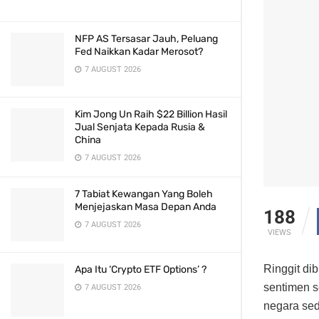
NFP AS Tersasar Jauh, Peluang
Fed Naikkan Kadar Merosot?
7 AUGUST 2026
Kim Jong Un Raih $22 Billion Hasil
Jual Senjata Kepada Rusia &
China
7 AUGUST 2026
7 Tabiat Kewangan Yang Boleh
Menjejaskan Masa Depan Anda
188
7 AUGUST 2026
VIEWS
Ringgit di
Apa Itu ‘Crypto ETF Options’ ?
sentimen s
7 AUGUST 2026
negara se