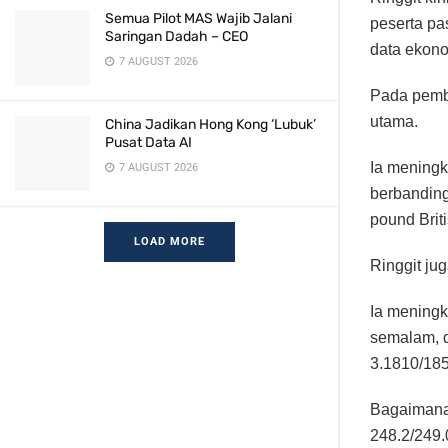
Semua Pilot MAS Wajib Jalani
peserta pa
Saringan Dadah – CEO
data ekono
7 AUGUST 2026
Pada pembu
utama.
China Jadikan Hong Kong ‘Lubuk’
Pusat Data AI
Ia meningk
7 AUGUST 2026
berbanding
pound Brit
LOAD MORE
Ringgit j
Ia meningk
semalam, d
3.1810/185
Bagaimanap
248.2/249.