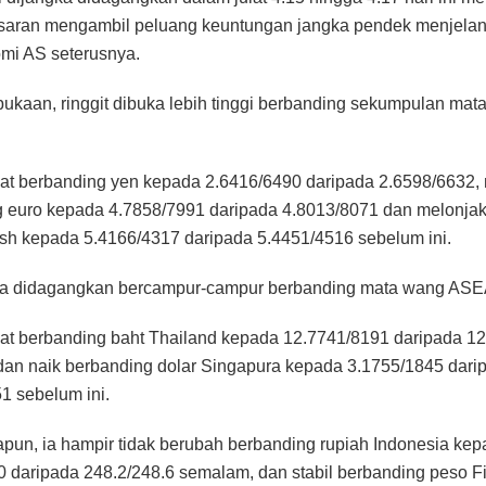
saran mengambil peluang keuntungan jangka pendek menjelan
mi AS seterusnya.
kaan, ringgit dibuka lebih tinggi berbanding sekumpulan mat
at berbanding yen kepada 2.6416/6490 daripada 2.6598/6632
 euro kepada 4.7858/7991 daripada 4.8013/8071 dan melonja
ish kepada 5.4166/4317 daripada 5.4451/4516 sebelum ini.
uga didagangkan bercampur-campur berbanding mata wang AS
at berbanding baht Thailand kepada 12.7741/8191 daripada 1
an naik berbanding dolar Singapura kepada 3.1755/1845 dari
1 sebelum ini.
un, ia hampir tidak berubah berbanding rupiah Indonesia ke
0 daripada 248.2/248.6 semalam, dan stabil berbanding peso Fi