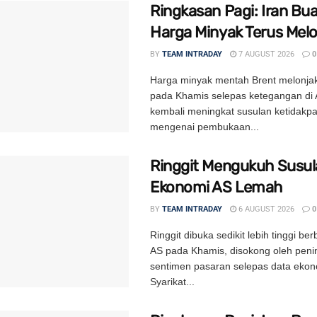
Ringkasan Pagi: Iran Bua
Harga Minyak Terus Mel
BY
TEAM INTRADAY
7 AUGUST 2026
0
Harga minyak mentah Brent melonjak
pada Khamis selepas ketegangan di 
kembali meningkat susulan ketidakpa
mengenai pembukaan...
Ringgit Mengukuh Susul
Ekonomi AS Lemah
BY
TEAM INTRADAY
6 AUGUST 2026
0
Ringgit dibuka sedikit lebih tinggi be
AS pada Khamis, disokong oleh peni
sentimen pasaran selepas data ekon
Syarikat...