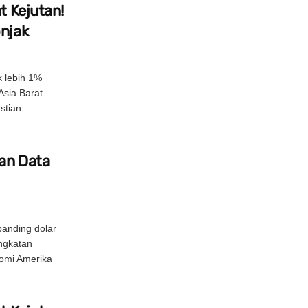
t Kejutan!
onjak
 lebih 1%
Asia Barat
stian
an Data
rbanding dolar
ngkatan
omi Amerika