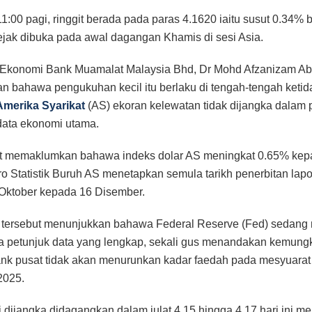
1:00 pagi, ringgit berada pada paras 4.1620 iaitu susut 0.34% 
ejak dibuka pada awal dagangan Khamis di sesi Asia.
i Ekonomi Bank Muamalat Malaysia Bhd, Dr Mohd Afzanizam Ab
n bahawa pengukuhan kecil itu berlaku di tengah-tengah ketid
Amerika Syarikat
(AS) ekoran kelewatan tidak dijangka dalam
data ekonomi utama.
rut memaklumkan bahawa indeks dolar AS meningkat 0.65% kep
ro Statistik Buruh AS menetapkan semula tarikh penerbitan lap
Oktober kepada 16 Disember.
tersebut menunjukkan bahawa Federal Reserve (Fed) sedang 
a petunjuk data yang lengkap, sekali gus menandakan kemung
k pusat tidak akan menurunkan kadar faedah pada mesyuarat
2025.
ni dijangka didagangkan dalam julat 4.15 hingga 4.17 hari ini