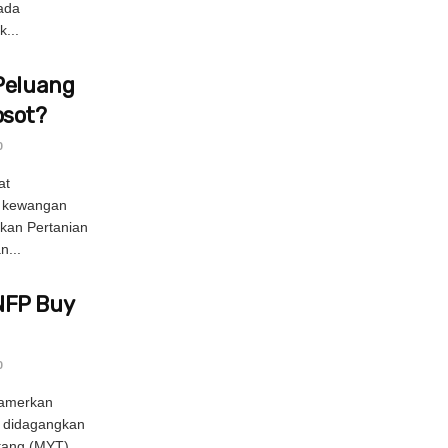
nada
...
Peluang
osot?
0
at
n kewangan
ukan Pertanian
n...
NFP Buy
0
amerkan
 didagangkan
tang (MYT),