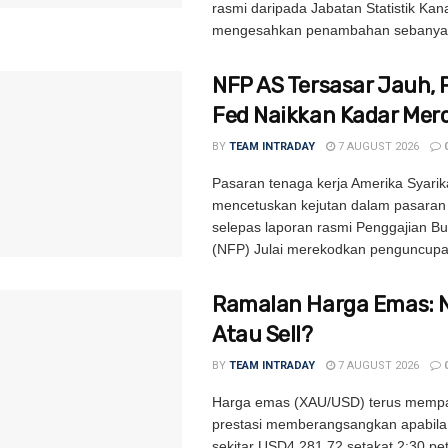
rasmi daripada Jabatan Statistik Ka
mengesahkan penambahan sebanyak
NFP AS Tersasar Jauh, 
Fed Naikkan Kadar Mer
BY
TEAM INTRADAY
7 AUGUST 2026
Pasaran tenaga kerja Amerika Syarik
mencetuskan kejutan dalam pasara
selepas laporan rasmi Penggajian B
(NFP) Julai merekodkan penguncupa
Ramalan Harga Emas: 
Atau Sell?
BY
TEAM INTRADAY
7 AUGUST 2026
Harga emas (XAU/USD) terus memp
prestasi memberangsangkan apabila
sekitar USD4,281.72 setakat 2:30 pe