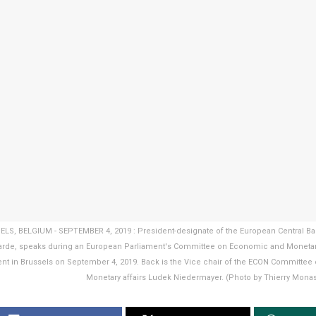
LS, BELGIUM - SEPTEMBER 4, 2019 : President-designate of the European Central Ban
arde, speaks during an European Parliament's Committee on Economic and Monetary 
nt in Brussels on September 4, 2019. Back is the Vice chair of the ECON Committe
Monetary affairs Ludek Niedermayer. (Photo by Thierry Mona