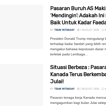
Pasaran Buruh AS Mak
‘Mendingin’: Adakah Ini 
Baik Untuk Kadar Faed
BY
TEAM INTRADAY
7 AUGUST 2026
Presiden Donald Trump mengulangi
terhadap kadar faedah yang lebih re
mengakui bahawa keputusan dasar m
terletak pada Lembaga...
Situasi Berbeza : Pasar
Kanada Terus Berkemb
Julai!
BY
TEAM INTRADAY
7 AUGUST 2026
Pasaran tenaga kerja Kanada mencat
mengagumkan bagi bulan Julai selep