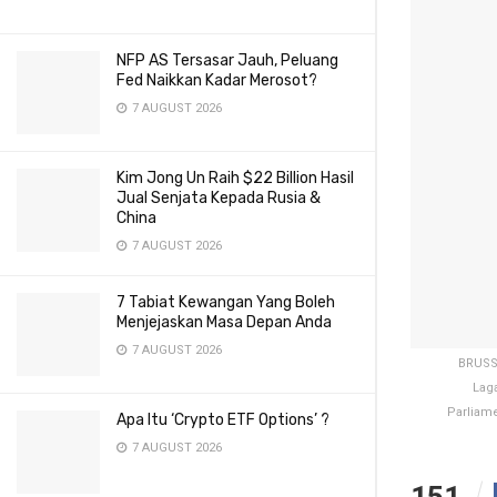
NFP AS Tersasar Jauh, Peluang
Fed Naikkan Kadar Merosot?
7 AUGUST 2026
Kim Jong Un Raih $22 Billion Hasil
Jual Senjata Kepada Rusia &
China
7 AUGUST 2026
7 Tabiat Kewangan Yang Boleh
Menjejaskan Masa Depan Anda
7 AUGUST 2026
BRUSSE
Lag
Parliame
Apa Itu ‘Crypto ETF Options’ ?
7 AUGUST 2026
151