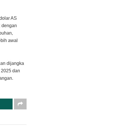
dolar AS
k dengan
buhan,
ebih awal
nan dijangka
 2025 dan
gangan.