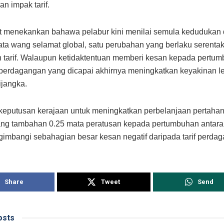
n impak tarif.
ut menekankan bahawa pelabur kini menilai semula kedudukan 
ta wang selamat global, satu perubahan yang berlaku serenta
tarif. Walaupun ketidaktentuan memberi kesan kepada pertum
 perdagangan yang dicapai akhirnya meningkatkan keyakinan l
ijangka.
, keputusan kerajaan untuk meningkatkan perbelanjaan pertaha
g tambahan 0.25 mata peratusan kepada pertumbuhan antara
imbangi sebahagian besar kesan negatif daripada tarif perda
Share
Tweet
Send
sts