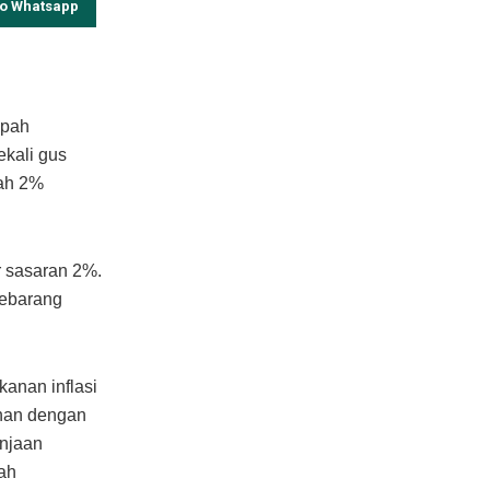
to Whatsapp
opah
ekali gus
dah 2%
r sasaran 2%.
sebarang
anan inflasi
ahan dengan
anjaan
lah