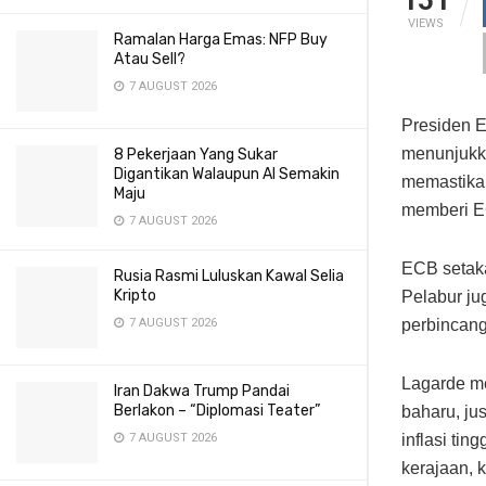
VIEWS
Ramalan Harga Emas: NFP Buy
Atau Sell?
7 AUGUST 2026
Presiden 
menunjukka
8 Pekerjaan Yang Sukar
Digantikan Walaupun AI Semakin
memastikan
Maju
memberi EC
7 AUGUST 2026
ECB setaka
Rusia Rasmi Luluskan Kawal Selia
Kripto
Pelabur ju
perbincang
7 AUGUST 2026
Lagarde me
Iran Dakwa Trump Pandai
Berlakon – “Diplomasi Teater”
baharu, ju
inflasi tin
7 AUGUST 2026
kerajaan, 