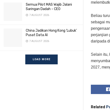
melembutka
Semua Pilot MAS Wajib Jalani
Saringan Dadah – CEO
Beliau tur
7 AUGUST 2026
sebagai ma
pengenaan 
China Jadikan Hong Kong ‘Lubuk’
perjanjian
Pusat Data AI
daripada d
7 AUGUST 2026
Selain itu
LOAD MORE
menyumban
2027, meng
Related
Po