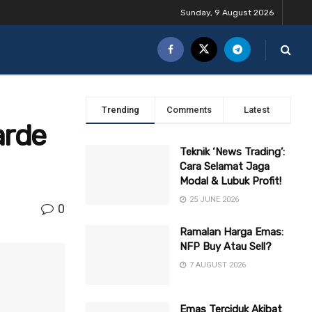
Sunday, 9 August 2026
Trending
Comments
Latest
arde
Teknik ‘News Trading’:
Cara Selamat Jaga
Modal & Lubuk Profit!
25 JUNE 2026
0
Ramalan Harga Emas:
NFP Buy Atau Sell?
7 AUGUST 2026
Emas Terciduk Akibat