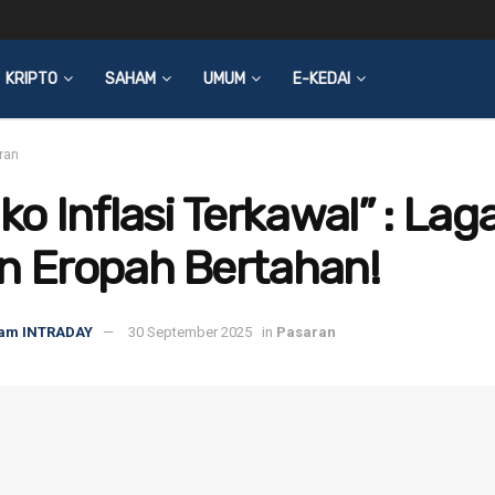
KRIPTO
SAHAM
UMUM
E-KEDAI
ran
iko Inflasi Terkawal” : Lag
n Eropah Bertahan!
am INTRADAY
30 September 2025
in
Pasaran