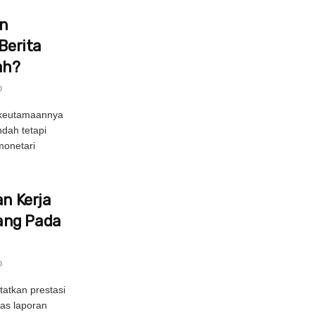
in
Berita
ah?
0
 keutamaannya
ndah tetapi
onetari
an Kerja
ang Pada
0
atkan prestasi
as laporan