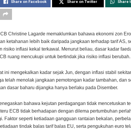
Share on Facebook
Share on Twitter
Share 
ECB Christine Lagarde memaklumkan bahawa ekonomi zon Er
n ketahanan lebih baik daripada jangkaan terhadap tarif AS, s
 risiko inflasi kekal terkawal. Menurut beliau, dasar kadar fae
B ruang mencukupi untuk bertindak jika risiko inflasi berubah.
t ini mengekalkan kadar sejak Jun, dengan inflasi stabil sekita
ga telah menolak jangkaan pemotongan kadar tambahan, dan 
an dasar baharu dijangka hanya berlaku pada Disember.
negaskan bahawa kejutan perdagangan tidak mencetuskan tek
steru ECB tidak berhadapan dengan dilema pertumbuhan perl
ggi. Faktor seperti ketiadaan gangguan rantaian bekalan, perbel
ketiadaan tindak balas tarif balas EU, serta pengukuhan euro te