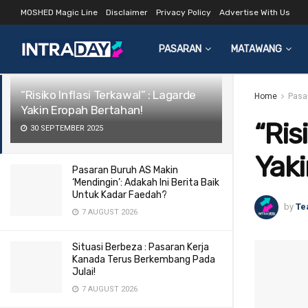
MOSHED Magic Line
Disclaimer
Privacy Policy
Advertise With Us
LATEST
TRENDING
Filter
PASARAN
MATAWANG
“Risiko Inflasi Terkawal” : Lagarde
Home
Pasa
Yakin Eropah Bertahan!
“Ris
30 SEPTEMBER 2025
Yaki
Pasaran Buruh AS Makin
‘Mendingin’: Adakah Ini Berita Baik
Untuk Kadar Faedah?
by
Te
7 AUGUST 2026
Situasi Berbeza : Pasaran Kerja
Kanada Terus Berkembang Pada
Julai!
7 AUGUST 2026