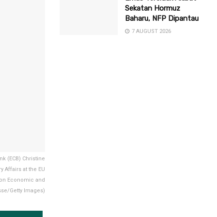
Sekatan Hormuz
Baharu, NFP Dipantau
7 AUGUST 2026
k (ECB) Christine
Affairs at the EU
e on Economic and
sse/Getty Images)