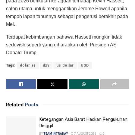
pada 2026 berikutan keraguan terhadap Kevin Hassett,
calon utama untuk menggantikan Jerome Powell apabila
tempoh lapan tahunnya sebagai pengerusi berakhir pada
Mei.
Terdapat kebimbangan bahawa Hassett mungkin tidak
sedovish seperti yang diharapkan oleh Presiden AS
Donald Trump.
Tags:
dolar as
dxy
us dollar
USD
Related
Posts
Ketegangan Asia Barat Hadkan Pengukuhan
Ringgit
BY
TEAM INTRADAY
7 AUGUST 2026
0