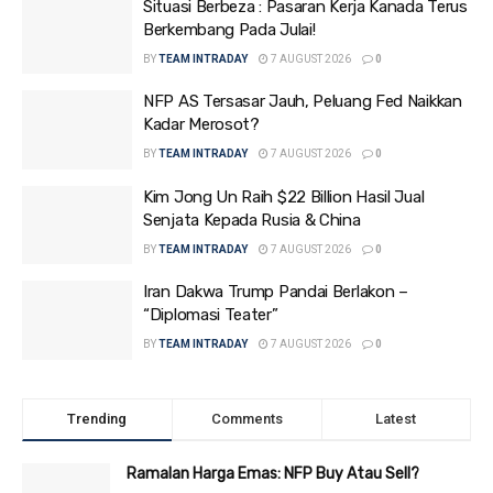
Situasi Berbeza : Pasaran Kerja Kanada Terus
Berkembang Pada Julai!
BY
TEAM INTRADAY
7 AUGUST 2026
0
NFP AS Tersasar Jauh, Peluang Fed Naikkan
Kadar Merosot?
BY
TEAM INTRADAY
7 AUGUST 2026
0
Kim Jong Un Raih $22 Billion Hasil Jual
Senjata Kepada Rusia & China
BY
TEAM INTRADAY
7 AUGUST 2026
0
Iran Dakwa Trump Pandai Berlakon –
“Diplomasi Teater”
BY
TEAM INTRADAY
7 AUGUST 2026
0
Trending
Comments
Latest
Ramalan Harga Emas: NFP Buy Atau Sell?