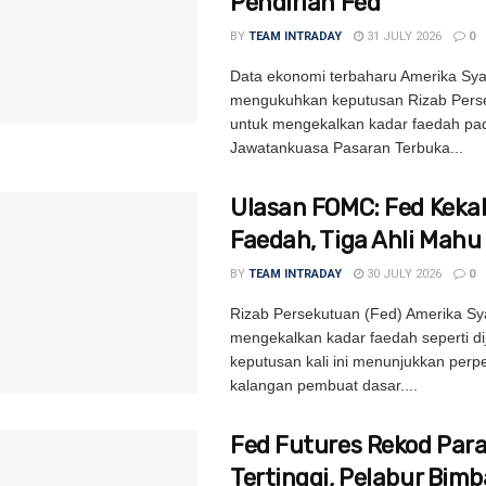
Pendirian Fed
BY
TEAM INTRADAY
31 JULY 2026
0
Data ekonomi terbaharu Amerika Syar
mengukuhkan keputusan Rizab Pers
untuk mengekalkan kadar faedah pa
Jawatankuasa Pasaran Terbuka...
Ulasan FOMC: Fed Kekal
Faedah, Tiga Ahli Mahu
BY
TEAM INTRADAY
30 JULY 2026
0
Rizab Persekutuan (Fed) Amerika Sya
mengekalkan kadar faedah seperti d
keputusan kali ini menunjukkan per
kalangan pembuat dasar....
Fed Futures Rekod Par
Tertinggi, Pelabur Bim