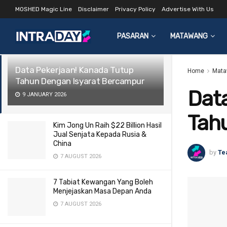
MOSHED Magic Line
Disclaimer
Privacy Policy
Advertise With Us
LATEST
TRENDING
Filter
PASARAN
MATAWANG
Data Pekerjaan! Kanada Tutup
Home
Mata
Tahun Dengan Isyarat Bercampur
Data
9 JANUARY 2026
Tah
Kim Jong Un Raih $22 Billion Hasil
Jual Senjata Kepada Rusia &
China
by
Te
7 AUGUST 2026
7 Tabiat Kewangan Yang Boleh
Menjejaskan Masa Depan Anda
7 AUGUST 2026