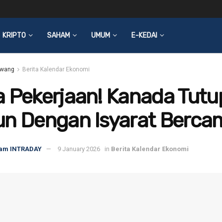
KRIPTO
SAHAM
UMUM
E-KEDAI
wang
Berita Kalendar Ekonomi
 Pekerjaan! Kanada Tutu
un Dengan Isyarat Berca
am INTRADAY
9 January 2026
in
Berita Kalendar Ekonomi