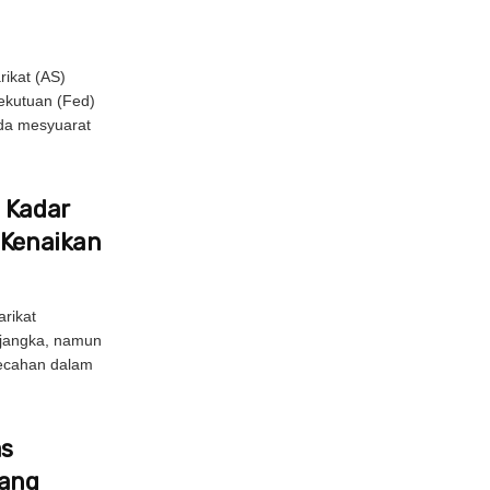
ikat (AS)
ekutuan (Fed)
da mesyuarat
 Kadar
 Kenaikan
rikat
ijangka, namun
pecahan dalam
as
bang