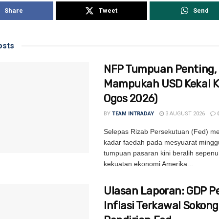
Share
Tweet
Send
sts
NFP Tumpuan Penting,
Mampukah USD Kekal Ki
Ogos 2026)
BY
TEAM INTRADAY
3 AUGUST 2026
Selepas Rizab Persekutuan (Fed) m
kadar faedah pada mesyuarat minggu
tumpuan pasaran kini beralih sepen
kekuatan ekonomi Amerika...
Ulasan Laporan: GDP P
Inflasi Terkawal Sokong