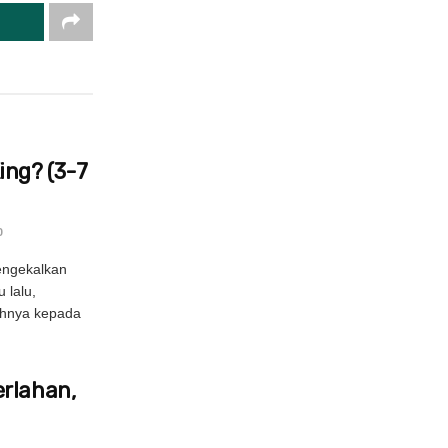
ng? (3-7
0
engekalkan
 lalu,
uhnya kepada
erlahan,