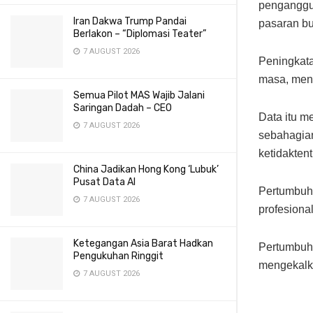
penganggur
Iran Dakwa Trump Pandai
pasaran bu
Berlakon – “Diplomasi Teater”
7 AUGUST 2026
Peningkat
masa, meng
Semua Pilot MAS Wajib Jalani
Saringan Dadah – CEO
Data itu m
7 AUGUST 2026
sebahagian
ketidakten
China Jadikan Hong Kong ‘Lubuk’
Pusat Data AI
Pertumbuha
7 AUGUST 2026
profesiona
Ketegangan Asia Barat Hadkan
Pertumbuh
Pengukuhan Ringgit
mengekalka
7 AUGUST 2026