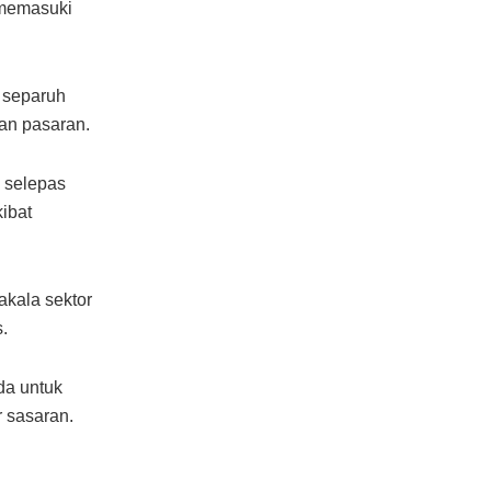
 memasuki
 separuh
an pasaran.
 selepas
ibat
akala sektor
.
da untuk
 sasaran.