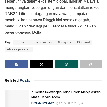
sepenuhnya dalam ekosistem global, langkah Malaysia
mengurangkan kebergantungan dan mencatatkan rekod
RM82.1 bilion perdagangan mata wang tempatan
membuktikan bahawa Ringgit k
ini semakin gagah,
mandiri, dan tidak lagi perlu sentiasa tunduk di bawah
bayang-bayang Dollar.
Tags:
china
dollar amerika
Malaysia
Thailand
ulasan pasaran
Related
Posts
7 Tabiat Kewangan Yang Boleh Menjejaskan
Masa Depan Anda
BY
TEAM INTRADAY
7 AUGUST 2026
0