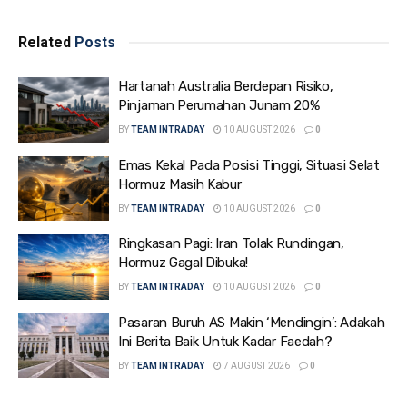
Related
Posts
Hartanah Australia Berdepan Risiko,
Pinjaman Perumahan Junam 20%
BY
TEAM INTRADAY
10 AUGUST 2026
0
Emas Kekal Pada Posisi Tinggi, Situasi Selat
Hormuz Masih Kabur
BY
TEAM INTRADAY
10 AUGUST 2026
0
Ringkasan Pagi: Iran Tolak Rundingan,
Hormuz Gagal Dibuka!
BY
TEAM INTRADAY
10 AUGUST 2026
0
Pasaran Buruh AS Makin ‘Mendingin’: Adakah
Ini Berita Baik Untuk Kadar Faedah?
BY
TEAM INTRADAY
7 AUGUST 2026
0