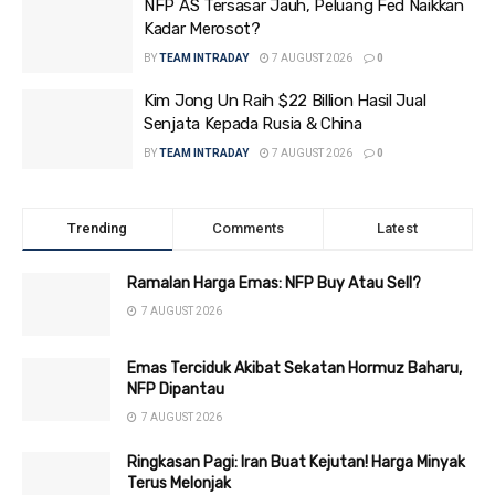
NFP AS Tersasar Jauh, Peluang Fed Naikkan
Kadar Merosot?
BY
TEAM INTRADAY
7 AUGUST 2026
0
Kim Jong Un Raih $22 Billion Hasil Jual
Senjata Kepada Rusia & China
BY
TEAM INTRADAY
7 AUGUST 2026
0
Trending
Comments
Latest
Ramalan Harga Emas: NFP Buy Atau Sell?
7 AUGUST 2026
Emas Terciduk Akibat Sekatan Hormuz Baharu,
NFP Dipantau
7 AUGUST 2026
Ringkasan Pagi: Iran Buat Kejutan! Harga Minyak
Terus Melonjak