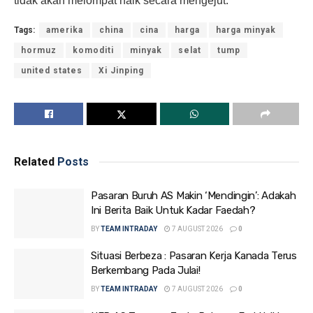
tidak akan melompat naik secara mengejut.
Tags:
amerika
china
cina
harga
harga minyak
hormuz
komoditi
minyak
selat
tump
united states
Xi Jinping
Related
Posts
Pasaran Buruh AS Makin ‘Mendingin’: Adakah
Ini Berita Baik Untuk Kadar Faedah?
BY
TEAM INTRADAY
7 AUGUST 2026
0
Situasi Berbeza : Pasaran Kerja Kanada Terus
Berkembang Pada Julai!
BY
TEAM INTRADAY
7 AUGUST 2026
0