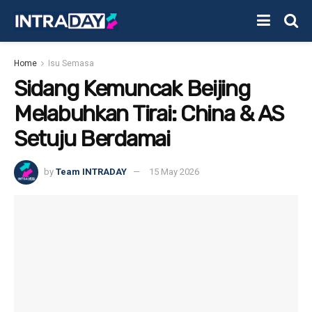
Home
Isu Semasa
Sidang Kemuncak Beijing
Melabuhkan Tirai: China & AS
Setuju Berdamai
by
Team INTRADAY
15 May 2026