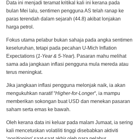
Data ini menjadi teramat kritikal kali ini kerana pada
bulan Mei lalu, sentimen pengguna AS telah ranap ke
paras terendah dalam sejarah (44.8) akibat lonjakan
harga petrol.
Fokus utama pelabur bukan sahaja pada angka sentimen
keseluruhan, tetapi pada pecahan U-Mich Inflation
Expectations (
1-Year & 5-Year
). Pasaran mahu melihat
sama ada jangkaan inflasi pengguna mula mereda atau
terus meningkat.
Jika jangkaan inflasi pengguna melonjak naik, ia akan
mengukuhkan naratif “
Higher-for-Longer
“, ia mampu
memberikan sokongan buat USD dan menekan pasaran
saham serta emas ke bawah.
Oleh kerana data ini keluar pada malam Jumaat, ia sering
kali mencetuskan volatiliti tinggi disebabkan aktiviti
‘
positioning
’ saat-saat akhir oleh para pelabur.