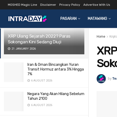
MOSHED Magic Line
Disclaimer
Privacy Policy
Advertise With Us
LATEST
TRENDING
Filter
PASARAN
MATAWANG
XRP Ulang Sejarah 2022? Paras
Home
Kript
Sokongan Kini Sedang Diuji
XRP
21 JANUARY 2026
Soko
Iran & Oman Bincangkan Yuran
Transit Hormuz antara 3% Hingga
7%
by
Te
6 AUGUST 2026
Negara Yang Akan Hilang Sebelum
Tahun 2100
6 AUGUST 2026