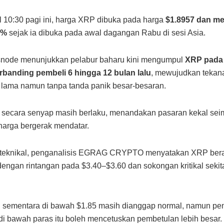
 10:30 pagi ini, harga XRP dibuka pada harga
$1.8957 dan m
7%
sejak ia dibuka pada awal dagangan Rabu di sesi Asia.
snode menunjukkan pelabur baharu kini mengumpul
XRP pada 
rbanding pembeli 6 hingga 12 bulan lalu
, mewujudkan tekan
lama namun tanpa tanda panik besar-besaran.
 secara senyap masih berlaku, menandakan pasaran kekal se
arga bergerak mendatar.
t teknikal, penganalisis EGRAG CRYPTO menyatakan XRP ber
s dengan rintangan pada $3.40–$3.60 dan sokongan kritikal sekit
 sementara di bawah $1.85 masih dianggap normal, namun pe
i bawah paras itu boleh mencetuskan pembetulan lebih besar.