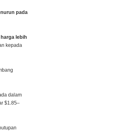
enurun pada
harga lebih
an kepada
imbang
ada dalam
ar $1.85–
nutupan