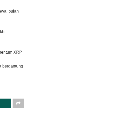
awal bulan
khir
mentum XRP.
ya bergantung