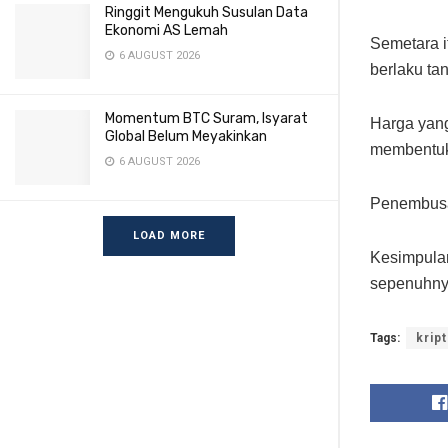
Ringgit Mengukuh Susulan Data
Ekonomi AS Lemah
Semetara 
6 AUGUST 2026
berlaku ta
Momentum BTC Suram, Isyarat
Harga yang 
Global Belum Meyakinkan
membentuk
6 AUGUST 2026
Penembusa
LOAD MORE
Kesimpulan
sepenuhny
Tags:
krip