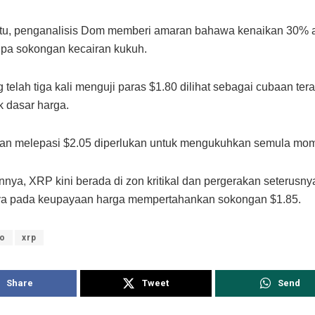
itu, penganalisis Dom memberi amaran bahawa kenaikan 30% 
npa sokongan kecairan kukuh.
telah tiga kali menguji paras $1.80 dilihat sebagai cubaan tera
 dasar harga.
n melepasi $2.05 diperlukan untuk mengukuhkan semula mo
nya, XRP kini berada di zon kritikal dan pergerakan seterusn
a pada keupayaan harga mempertahankan sokongan $1.85.
to
xrp
Share
Tweet
Send