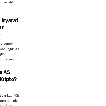
inisiatif
Isyarat
an
0
ng sempit
 menunjukkan
gus
n baharu...
ya AS
Kripto?
0
Syarikat (AS)
 yang semakin
r AS$200