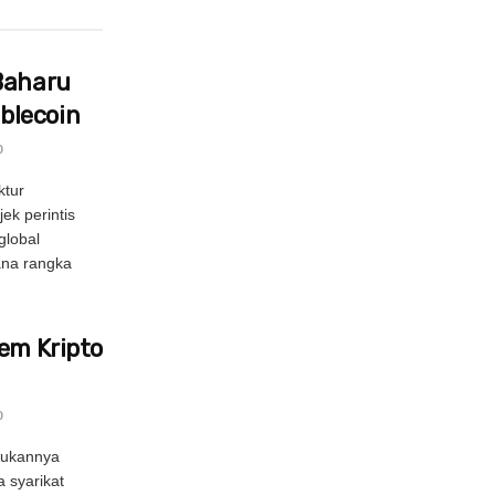
Baharu
blecoin
0
ktur
ek perintis
global
ana rangka
tem Kripto
0
dukannya
a syarikat