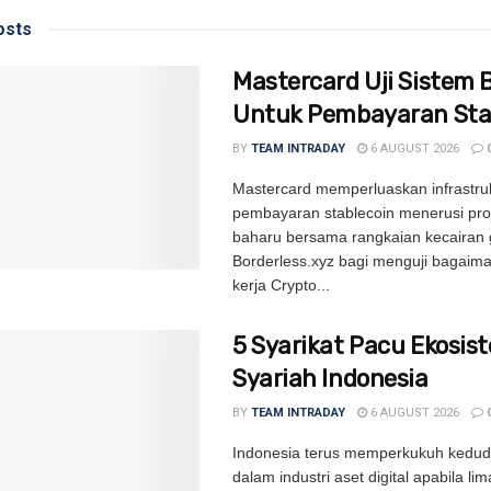
sts
Mastercard Uji Sistem 
Untuk Pembayaran Sta
BY
TEAM INTRADAY
6 AUGUST 2026
Mastercard memperluaskan infrastru
pembayaran stablecoin menerusi proj
baharu bersama rangkaian kecairan 
Borderless.xyz bagi menguji bagaim
kerja Crypto...
5 Syarikat Pacu Ekosis
Syariah Indonesia
BY
TEAM INTRADAY
6 AUGUST 2026
Indonesia terus memperkukuh kedu
dalam industri aset digital apabila lim