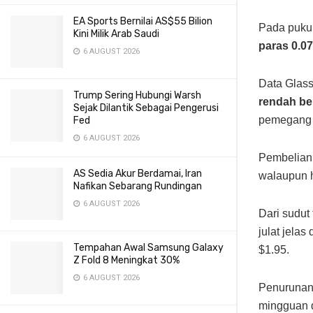
EA Sports Bernilai AS$55 Bilion
Pada pukul
Kini Milik Arab Saudi
paras 0.0
6 AUGUST 2026
Data Glas
Trump Sering Hubungi Warsh
rendah be
Sejak Dilantik Sebagai Pengerusi
pemegang 
Fed
6 AUGUST 2026
Pembelian
AS Sedia Akur Berdamai, Iran
walaupun h
Nafikan Sebarang Rundingan
6 AUGUST 2026
Dari sudu
julat jela
Tempahan Awal Samsung Galaxy
$1.95.
Z Fold 8 Meningkat 30%
6 AUGUST 2026
Penurunan
mingguan d