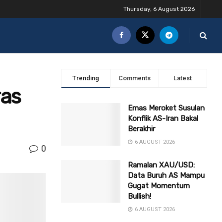
Thursday, 6 August 2026
Trending
Comments
Latest
ras
Emas Meroket Susulan
Konflik AS-Iran Bakal
Berakhir
6 AUGUST 2026
0
Ramalan XAU/USD:
Data Buruh AS Mampu
Gugat Momentum
Bullish!
6 AUGUST 2026