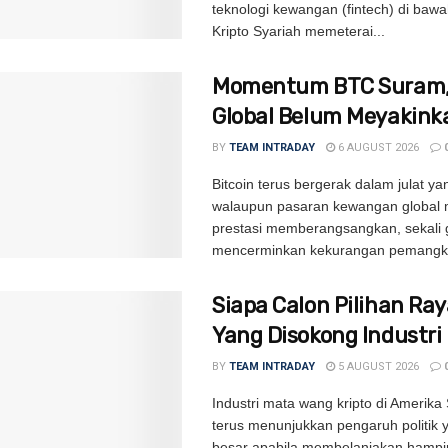
teknologi kewangan (fintech) di bawah 
Kripto Syariah memeterai...
Momentum BTC Suram, 
Global Belum Meyakink
BY
TEAM INTRADAY
6 AUGUST 2026
Bitcoin terus bergerak dalam julat ya
walaupun pasaran kewangan global
prestasi memberangsangkan, sekali 
mencerminkan kekurangan pemangki
Siapa Calon Pilihan Ra
Yang Disokong Industri 
BY
TEAM INTRADAY
5 AUGUST 2026
Industri mata wang kripto di Amerika 
terus menunjukkan pengaruh politik
besar apabila membelanjakan hampi