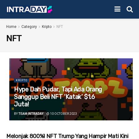
Home
Category
Kripto
NFT
NFT
KRIPTO
Hype Dah Pudar, Tapi Ada Orang
Sanggup Beli NFT ‘Katak’ $1.6
Juta!
BY
TEAM INTRADAY
10 OCTOBER 2023
Melonjak 800%! NFT Trump Yang Hampir Mati Kini