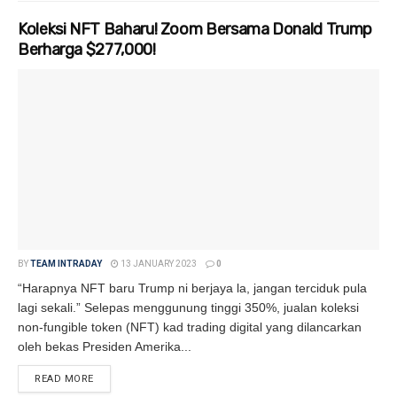
Koleksi NFT Baharu! Zoom Bersama Donald Trump
Berharga $277,000!
BY
TEAM INTRADAY
13 JANUARY 2023
0
“Harapnya NFT baru Trump ni berjaya la, jangan terciduk pula
lagi sekali.” Selepas menggunung tinggi 350%, jualan koleksi
non-fungible token (NFT) kad trading digital yang dilancarkan
oleh bekas Presiden Amerika...
READ MORE
DETAILS