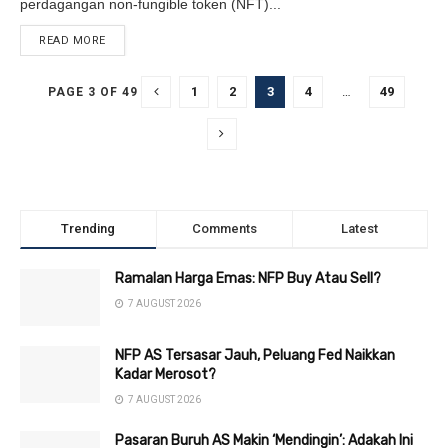
perdagangan non-fungible token (NFT)...
READ MORE
DETAILS
1
2
3
4
…
49
PAGE 3 OF 49
Trending
Comments
Latest
Ramalan Harga Emas: NFP Buy Atau Sell?
7 AUGUST 2026
NFP AS Tersasar Jauh, Peluang Fed Naikkan
Kadar Merosot?
7 AUGUST 2026
Pasaran Buruh AS Makin ‘Mendingin’: Adakah Ini