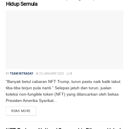
Hidup Semula
BY
TEAM INTRADAY
20 JANUARY 2023
0
“Banyak betul cabaran NFT Trump, turun pastu naik balik takut
tiba-tiba terjun pula nanti.” Selepas jatuh dan turun, jualan
koleksi non-fungible token (NFT) yang dilancarkan oleh bekas
Presiden Amerika Syarikat...
READ MORE
DETAILS