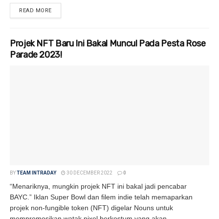
READ MORE
DETAILS
Projek NFT Baru Ini Bakal Muncul Pada Pesta Rose
Parade 2023!
BY
TEAM INTRADAY
30 DECEMBER 2022
0
“Menariknya, mungkin projek NFT ini bakal jadi pencabar
BAYC.” Iklan Super Bowl dan filem indie telah memaparkan
projek non-fungible token (NFT) digelar Nouns untuk
mempromosikan watak pixel berkostum yang akan...