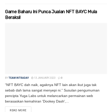
Game Baharu Ini Punca Jualan NFT BAYC Mula
Beraksi!
BY
TEAM INTRADAY
13 JANUARY 2023
0
“NFT BAYC dah naik, agaknya NFT lain akan ikut juga tak
sebab dah lama sangat menyepi ni.” Susulan pengumuman
pencipta Yuga Labs untuk melancarkan permainan web
berasaskan kemahiran 'Dookey Dash',...
READ MORE
DETAILS