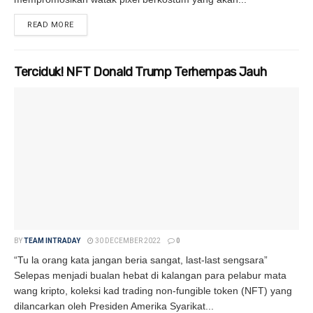
READ MORE
DETAILS
Terciduk! NFT Donald Trump Terhempas Jauh
BY
TEAM INTRADAY
30 DECEMBER 2022
0
“Tu la orang kata jangan beria sangat, last-last sengsara”
Selepas menjadi bualan hebat di kalangan para pelabur mata
wang kripto, koleksi kad trading non-fungible token (NFT) yang
dilancarkan oleh Presiden Amerika Syarikat...