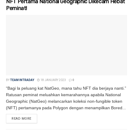
NFT Pertama National Geographic Dikecam Hebat
Peminat!
BY
TEAM INTRADAY
18 JANUARY 2023
0
“Bagi la peluang kat NatGeo, mana tahu NFT dia berjaya nanti.”
Ratusan peminat meluahkan kemarahannya apabila National
Geographic (NatGeo) melancarkan koleksi non-fungible token
(NFT) pertamanya pada Polygon dengan menampilkan Bored...
READ MORE
DETAILS